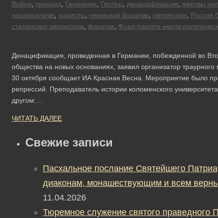
Война
,
геноцид
,
Германия
,
Гитлер
,
денацификация
,
жертвы ре
национализм
,
нацисты
,
немецкий фашизм
,
репрессии
,
Россия 
сталинские репрессии
,
фашизм
,
Фонд памяти жертв политичес
Денацификация, проведенная в Германии, побежденной во Вт
общества на новых основаниях, заявил организатор траурного
30 октября сообщает ИА Красная Весна. Мероприятие было пр
репрессий. Преподаватель истории коломенского университета
другом:…
ЧИТАТЬ ДАЛЕЕ
Свежие записи
Пасхальное послание Святейшего Патриа
диаконам, монашествующим и всем верны
11.04.2026
Тюремное служение святого праведного П