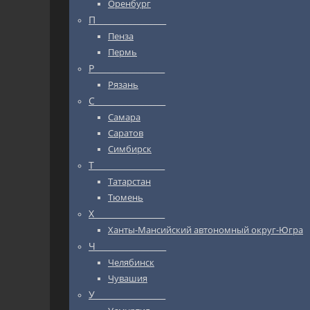
Оренбург
П_________________
Пенза
Пермь
Р_________________
Рязань
С_________________
Самара
Саратов
Симбирск
Т_________________
Татарстан
Тюмень
Х_________________
Ханты-Мансийский автономный округ-Югра
Ч_________________
Челябинск
Чувашия
У_________________