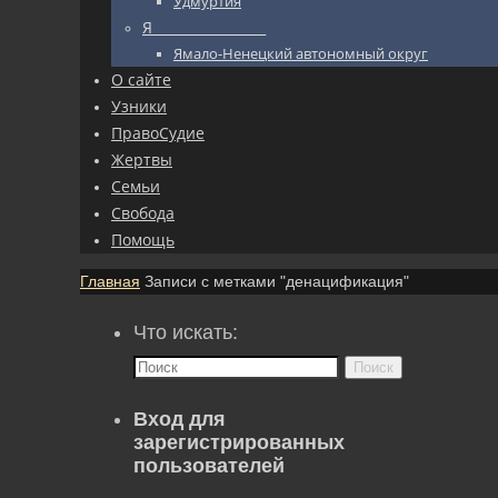
Удмуртия
Я_________________
Ямало-Ненецкий автономный округ
О сайте
Узники
ПравоСудие
Жертвы
Семьи
Свобода
Помощь
Главная
Записи с метками "денацификация"
Что искать:
Поиск
Вход для
зарегистрированных
пользователей