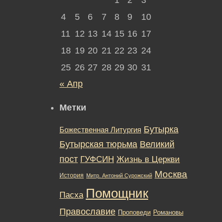
4
5
6
7
8
9
10
11
12
13
14
15
16
17
18
19
20
21
22
23
24
25
26
27
28
29
30
31
« Апр
Метки
Бутырка
Божественная Литургия
Бутырская тюрьма
Великий
пост
ГУФСИН
Жизнь в Церкви
Москва
История
Митр. Антоний Сурожский
Помощник
Пасха
Православие
Романовы
Проповеди