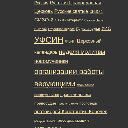
Русская Православная
Россия
Церковь
Русские святые
СИЗО-1
СИЗО-2
Санкт-Петербург
Святой Царь
УИС
Суды и судьи
Николай
Страстная неделя
УФСИН
Церковный
ФСИН
неделя молитвы
календарь
новомученики
организации работы
верующими
почитание
права человека
новомучеников
правосудие
проповедь
преступление
протоиерей Константин Кобелев
ресоциализация
реадаптация