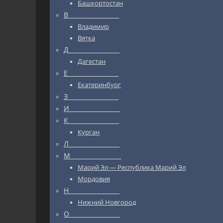
Башкортостан
В_________________
Владимир
Вятка
Д_________________
Дагестан
Е_________________
Екатеринбург
З_________________
И_________________
К_________________
Курган
Л_________________
М_________________
Марий Эл — Республика Марий Эл
Мордовия
Н_________________
Нижний Новгород
О_________________