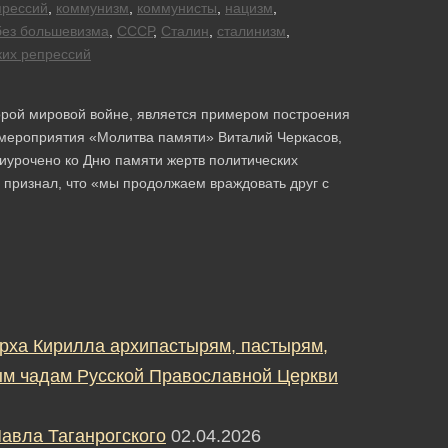
прессий
,
коммунизм
,
коммунисты
,
нацизм
,
без большевизма
,
СССР
,
Сталин
,
сталинизм
,
ких репрессий
орой мировой войне, является примером построения
 мероприятия «Молитва памяти» Виталий Черкасов,
иурочено ко Дню памяти жертв политических
 признал, что «мы продолжаем враждовать друг с
рха Кирилла архипастырям, пастырям,
м чадам Русской Православной Церкви
авла Таганрогского
02.04.2026