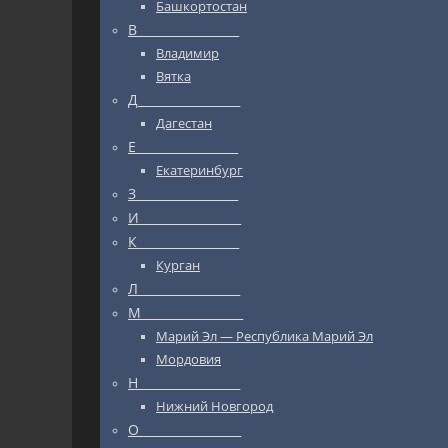
Башкортостан
В_________________
Владимир
Вятка
Д_________________
Дагестан
Е_________________
Екатеринбург
З_________________
И_________________
К_________________
Курган
Л_________________
М_________________
Марий Эл — Республика Марий Эл
Мордовия
Н_________________
Нижний Новгород
О_________________