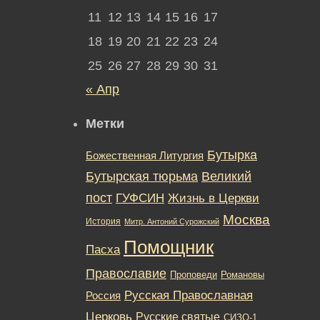
11
12
13
14
15
16
17
18
19
20
21
22
23
24
25
26
27
28
29
30
31
« Апр
Метки
Бутырка
Божественная Литургия
Бутырская тюрьма
Великий
пост
ГУФСИН
Жизнь в Церкви
Москва
История
Митр. Антоний Сурожский
Помощник
Пасха
Православие
Романовы
Проповеди
Русская Православная
Россия
Церковь
Русские святые
СИЗО-1