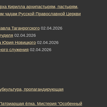
рха Кирилла архипастырям, пастырям,
м чадам Русской Православной Церкви
авла Таганрогского
02.04.2026
Фуделя
02.04.2026
а Юрия Новицкого
02.04.2026
ного служения
02.04.2026
субкультура, пропагандирующая
 Патриаршая ёлка. Мистерия “Особенный