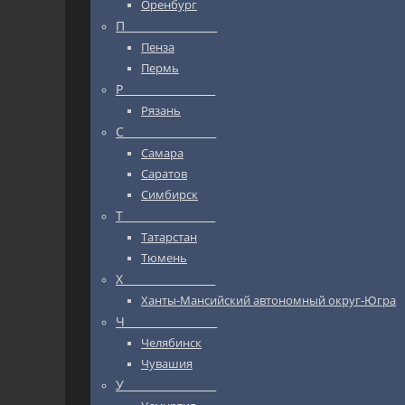
Оренбург
П_________________
Пенза
Пермь
Р_________________
Рязань
С_________________
Самара
Саратов
Симбирск
Т_________________
Татарстан
Тюмень
Х_________________
Ханты-Мансийский автономный округ-Югра
Ч_________________
Челябинск
Чувашия
У_________________