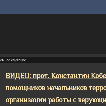
ремное служение"
ВИДЕО: прот. Константин Кобе
помощников начальников терр
организации работы с верующи