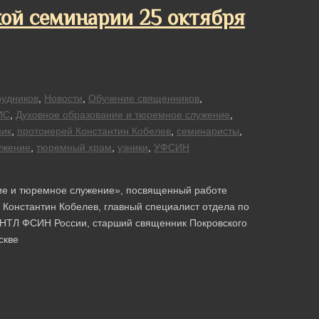
ой семинарии 25 октября
рудников
,
Новости
,
Обучение священников
,
ИС
,
Духовное образование и тюремное служение
,
ик
,
протоиерей Константин Кобелев
,
семинаристы
,
ужение
,
тюремный храм
,
узники
,
УФСИН
ие и тюремное служение», посвященный работе
Константин Кобелев, главный специалист отдела по
ЦНТЛ ФСИН России, старший священник Покровского
скве