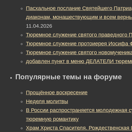
Пасхальное послание Святейшего Патриа
диаконам, монашествующим и всем верны
11.04.2026
Тюремное служение святого праведного П
Тюремное служение протоиерея Иосифа 
Тюремное служение святого новомученик
добавлен пункт в меню ДЕЛАТЕЛИ тюрем
Популярные темы на форуме
Прощённое воскресение
Неделя молитвы
В России распространяется молодежная 
тюремную романтику
Храм Христа Спасителя. Рождественская