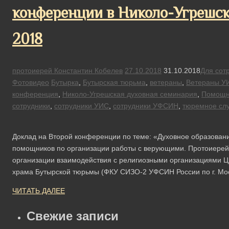
конференции в Николо-Угрешск
2018
протоиерей Константин Кобелев
27.10.2018
31.10.2018
Для сот
Фотовидео
Бутырка
,
Бутырская тюрьма
,
ветераны
,
Ветераны У
конференция
,
Николо-Угрешская духовная семинария
,
Помощн
сотрудники
,
сотрудники УИС
,
сотрудники УФСИН
,
тюремное сл
Доклад на Второй конференции по теме: «Духовное образован
помощников по организации работы с верующими. Протоиерей 
организации взаимодействия с религиозными организациями 
храма Бутырской тюрьмы (ФКУ СИЗО-2 УФСИН России по г. Мо
ЧИТАТЬ ДАЛЕЕ
Свежие записи