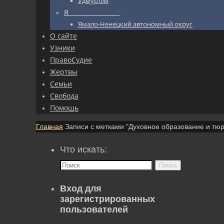
Удмуртия
Я_________________
Ямало-Ненецкий автономный округ
О сайте
Узники
ПравоСудие
Жертвы
Семьи
Свобода
Помощь
Главная
Записи с метками "Духовное образование и тю
Что искать:
Поиск
Вход для
зарегистрированных
пользователей