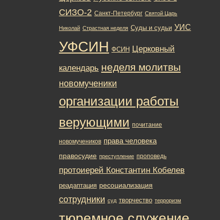
СИЗО-2
Санкт-Петербург
Святой Царь
УИС
Суды и судьи
Николай
Страстная неделя
УФСИН
Церковный
ФСИН
неделя молитвы
календарь
новомученики
организации работы
верующими
почитание
права человека
новомучеников
правосудие
проповедь
преступление
протоиерей Константин Кобелев
ресоциализация
реадаптация
сотрудники
творчество
суд
терроризм
тюремное служение