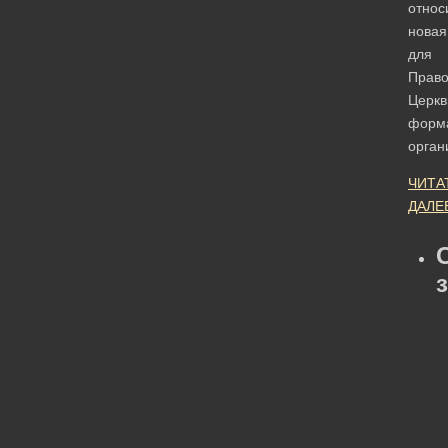
относ
новая
для
Право
Церкв
форм
орга
ЧИТА
ДАЛЕ