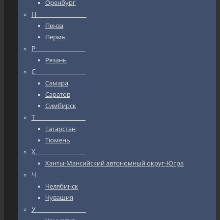
Оренбург
П_________________
Пенза
Пермь
Р_________________
Рязань
С_________________
Самара
Саратов
Симбирск
Т_________________
Татарстан
Тюмень
Х_________________
Ханты-Мансийский автономный округ-Югра
Ч_________________
Челябинск
Чувашия
У_________________