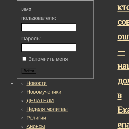
кт
Имя
пользователя:
со
ош
Пароль:
—
Запомнить меня
на
Войти
дол
Новости
Новомученики
в
ДЕЛАТЕЛИ
Ек
Неделя молитвы
Религии
еп
Анонсы