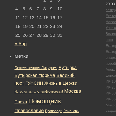
29.03
4
5
6
7
8
9
10
сотру
Екате
11
12
13
14
15
16
17
Новос
18
19
20
21
22
23
24
Узник
Велик
25
26
27
28
29
30
31
пост
,
« Апр
Екате
Екате
Метки
епарх
иерей
Бутырка
Божественная Литургия
Алекс
Бутырская тюрьма
Великий
Елисе
ИК-10
пост
ГУФСИН
Жизнь в Церкви
ИК-2
,
Москва
История
Митр. Антоний Сурожский
ИК-53
ИК-66
Помощник
Пасха
Митро
Православие
Романовы
недел
Проповеди