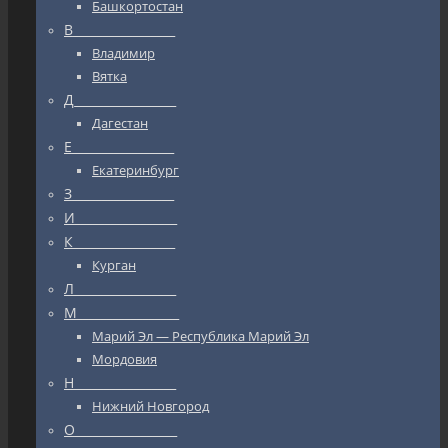
Башкортостан
В_________________
Владимир
Вятка
Д_________________
Дагестан
Е_________________
Екатеринбург
З_________________
И_________________
К_________________
Курган
Л_________________
М_________________
Марий Эл — Республика Марий Эл
Мордовия
Н_________________
Нижний Новгород
О_________________