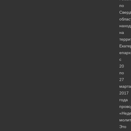
по
Сверд
облас
нахо
на
терри
Екате
епарх
с
20
по
27
марта
2017
года
прово
«Нед
молит
Это