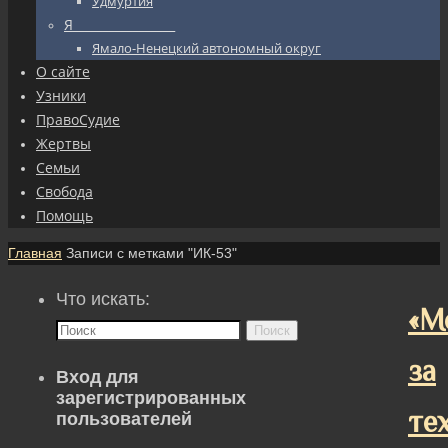
Удмуртия
Я_________________
Ямало-Ненецкий автономный округ
О сайте
Узники
ПравоСудие
Жертвы
Семьи
Свобода
Помощь
Главная
Записи с метками "ИК-53"
Что искать:
«М
Поиск
за
Вход для
зарегистрированных
тех
пользователей