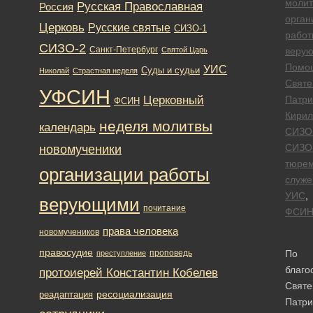
моли
Русская Православная
Россия
орган
Церковь
Русские святые
СИЗО-1
работ
СИЗО-2
Санкт-Петербург
Святой Царь
веру
Помо
УИС
Суды и судьи
Николай
Страстная неделя
Свят
УФСИН
Церковный
Патри
ФСИН
Кирил
неделя молитвы
календарь
СИЗО
новомученики
СИЗО
тюре
организации работы
служе
УИС
,
верующими
почитание
ФСИ
права человека
новомучеников
правосудие
проповедь
По
преступление
благо
протоиерей Константин Кобелев
Святе
ресоциализация
реадаптация
Патри