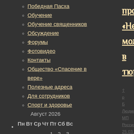
Победная Пасха
пр
Обучение
«Н
Обучение священников
Обсуждение
мо
Форумы
Фотовидео
в
Контакты
Общество «Спасение в
тю
вере»
Полезные адреса
☦
Для сотрудников
р
Б
Спорт и здоровье
Людм
Август 2026
МП
Пн
Вт
Ср
Чт
Пт
Сб
Вс
Росси
25.03
1
2
3