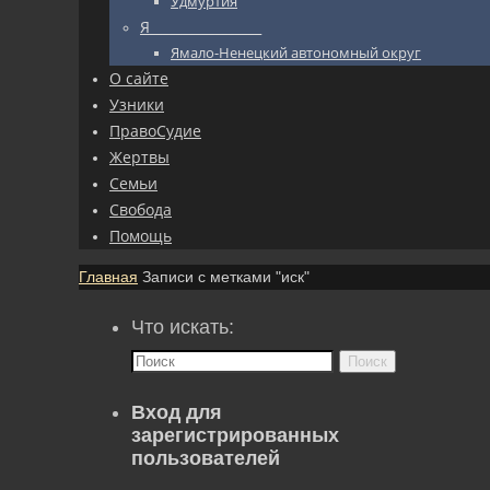
Удмуртия
Я_________________
Ямало-Ненецкий автономный округ
О сайте
Узники
ПравоСудие
Жертвы
Семьи
Свобода
Помощь
Главная
Записи с метками "иск"
Что искать:
Поиск
Вход для
зарегистрированных
пользователей