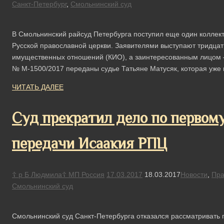
Санкт-Петербург
,
Смольнинский суд
В Смольнинский райсуд Петербурга поступил еще один коллект
Русской православной церкви. Заявителями выступают тридцать
имущественных отношений (КИО), а заинтересованным лицом –
№ М-1500/2017 переданы судье Татьяне Матусяк, которая уже
ЧИТАТЬ ДАЛЕЕ
Суд прекратил дело по первому
передачи Исаакия РПЦ
☦ р Б Людмила☦ МП Россия
17.03.2017
18.03.2017
Новости
,
Пра
Смольнинский суд
Смольнинский суд Санкт-Петербурга ​отказался рассматривать 