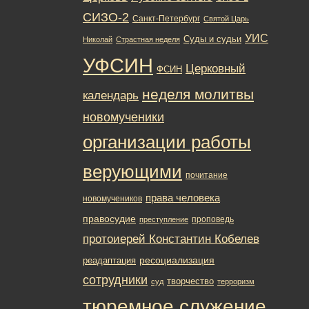
СИЗО-2
Санкт-Петербург
Святой Царь
УИС
Суды и судьи
Николай
Страстная неделя
УФСИН
Церковный
ФСИН
неделя молитвы
календарь
новомученики
организации работы
верующими
почитание
права человека
новомучеников
правосудие
проповедь
преступление
протоиерей Константин Кобелев
ресоциализация
реадаптация
сотрудники
творчество
суд
терроризм
тюремное служение