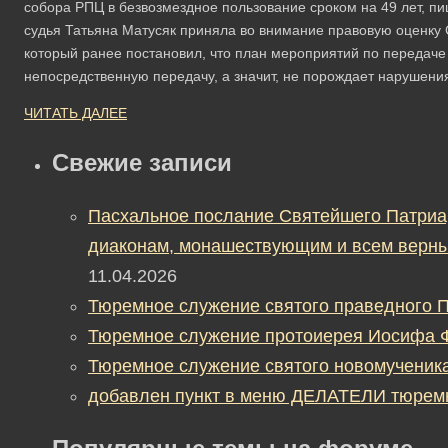
собора РПЦ в безвозмездное пользование сроком на 49 лет, п
судья Татьяна Матусяк приняла во внимание правовую оценку С
который ранее постановил, что ​план мероприятий по передаче
непосредственную передачу, а значит, не порождает нарушени
ЧИТАТЬ ДАЛЕЕ
Свежие записи
Пасхальное послание Святейшего Патриа
диаконам, монашествующим и всем верны
11.04.2026
Тюремное служение святого праведного П
Тюремное служение протоиерея Иосифа 
Тюремное служение святого новомученик
добавлен пункт в меню ДЕЛАТЕЛИ тюрем