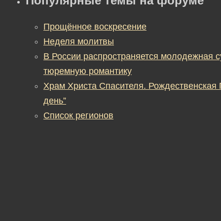
Популярные темы на форуме
Прощённое воскресение
Неделя молитвы
В России распространяется молодежная 
тюремную романтику
Храм Христа Спасителя. Рождественская
день”
Список регионов