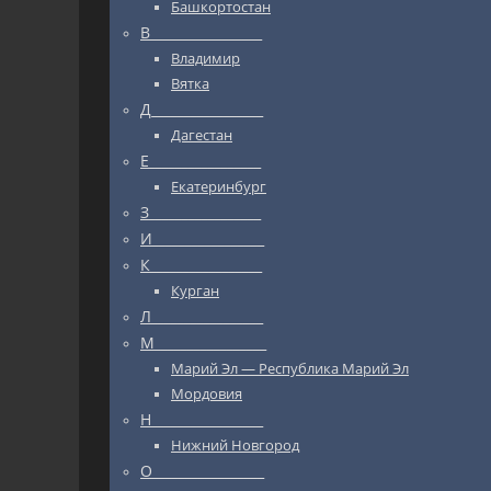
Башкортостан
В_________________
Владимир
Вятка
Д_________________
Дагестан
Е_________________
Екатеринбург
З_________________
И_________________
К_________________
Курган
Л_________________
М_________________
Марий Эл — Республика Марий Эл
Мордовия
Н_________________
Нижний Новгород
О_________________