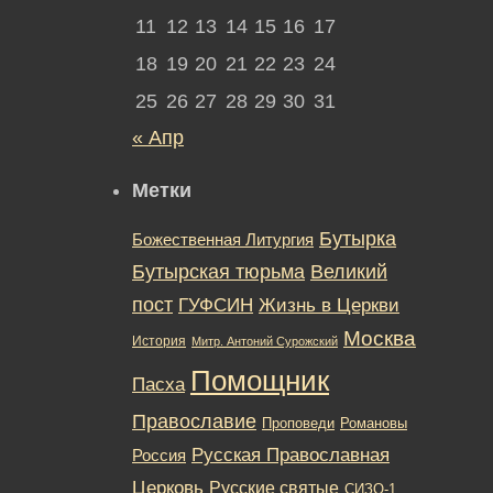
11
12
13
14
15
16
17
18
19
20
21
22
23
24
25
26
27
28
29
30
31
« Апр
Метки
Бутырка
Божественная Литургия
Бутырская тюрьма
Великий
пост
ГУФСИН
Жизнь в Церкви
Москва
История
Митр. Антоний Сурожский
Помощник
Пасха
Православие
Романовы
Проповеди
Русская Православная
Россия
Церковь
Русские святые
СИЗО-1