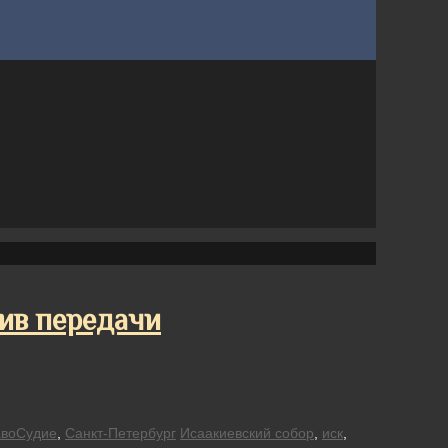
тив передачи
воСудие
,
Санкт-Петербург
Исаакиевский собор
,
иск
,