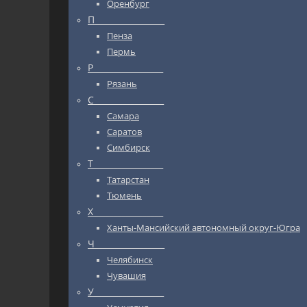
Оренбург
П_________________
Пенза
Пермь
Р_________________
Рязань
С_________________
Самара
Саратов
Симбирск
Т_________________
Татарстан
Тюмень
Х_________________
Ханты-Мансийский автономный округ-Югра
Ч_________________
Челябинск
Чувашия
У_________________