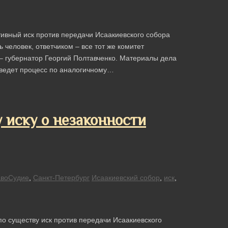
ивный иск против передачи Исаакиевского собора
 человек, ответчиком – все тот же комитет
 губернатор Георгий Полтавченко. Материалы дела
 ведет процесс по аналогичному…
 иску о незаконности
воСудие
,
Санкт-Петербург
Исаакиевский собор
,
иск
,
по существу иск против передачи Исаакиевского