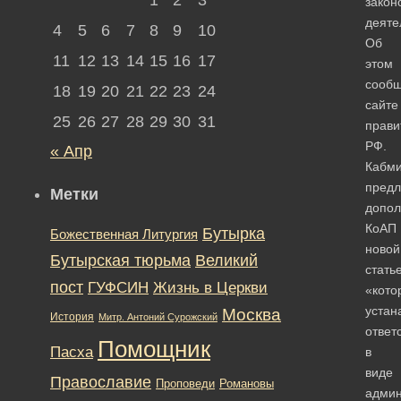
закон
деяте
4
5
6
7
8
9
10
Об
11
12
13
14
15
16
17
этом
сообщ
18
19
20
21
22
23
24
сайте
25
26
27
28
29
30
31
прави
РФ.
« Апр
Кабм
предл
Метки
допол
КоАП
Бутырка
Божественная Литургия
новой
Бутырская тюрьма
Великий
стать
пост
ГУФСИН
Жизнь в Церкви
«кото
устан
Москва
История
Митр. Антоний Сурожский
ответ
Помощник
Пасха
в
виде
Православие
Романовы
Проповеди
админ