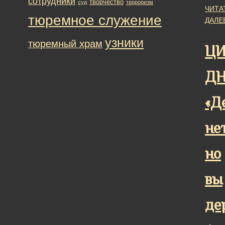
сотрудники
творчество
суд
терроризм
ЧИТА
тюремное служение
ДАЛЕ
узники
тюремный храм
ЦИ
ДН
«Д
не
но
вы
де