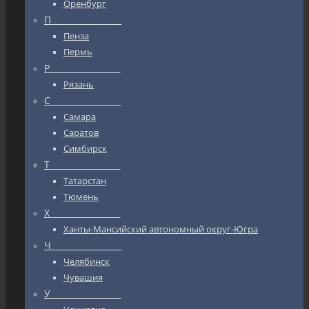
Оренбург
П_________________
Пенза
Пермь
Р_________________
Рязань
С_________________
Самара
Саратов
Симбирск
Т_________________
Татарстан
Тюмень
Х_________________
Ханты-Мансийский автономный округ-Югра
Ч_________________
Челябинск
Чувашия
У_________________