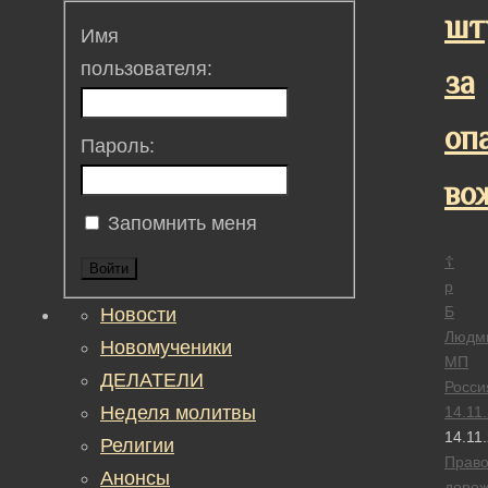
шт
Имя
пользователя:
за
оп
Пароль:
во
Запомнить меня
☦
Войти
р
Б
Новости
Людм
Новомученики
МП
ДЕЛАТЕЛИ
Росси
Неделя молитвы
14.11
14.11
Религии
Прав
Анонсы
доро