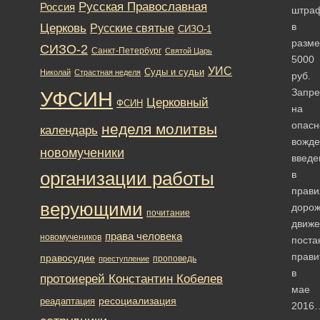
Русская Православная
Россия
штра
Церковь
в
Русские святые
СИЗО-1
разме
СИЗО-2
Санкт-Петербург
Святой Царь
5000
УИС
Суды и судьи
Николай
Страстная неделя
руб.
Запре
УФСИН
Церковный
ФСИН
на
опасн
неделя молитвы
календарь
вожде
новомученики
введе
организации работы
в
прави
верующими
дорож
почитание
движе
права человека
новомучеников
поста
прави
правосудие
проповедь
преступление
в
протоиерей Константин Кобелев
мае
ресоциализация
реадаптация
2016