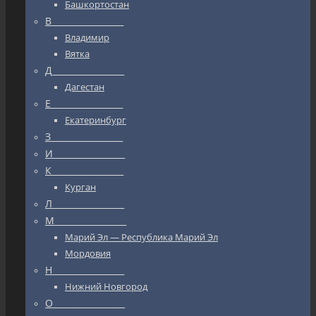
Башкортостан
В_________________
Владимир
Вятка
Д_________________
Дагестан
Е_________________
Екатеринбург
З_________________
И_________________
К_________________
Курган
Л_________________
М_________________
Марий Эл — Республика Марий Эл
Мордовия
Н_________________
Нижний Новгород
О_________________