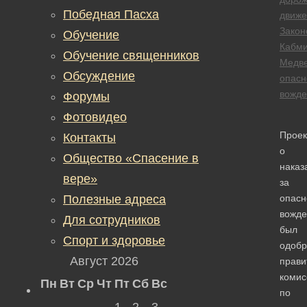
Победная Пасха
движе
Закон
Обучение
Кабм
Обучение священников
Медв
Обсуждение
опасн
вожде
Форумы
Фотовидео
Проек
Контакты
о
Общество «Спасение в
наказ
вере»
за
Полезные адреса
опасн
вожде
Для сотрудников
был
Спорт и здоровье
одобр
Август 2026
прави
комис
Пн
Вт
Ср
Чт
Пт
Сб
Вс
по
1
2
3