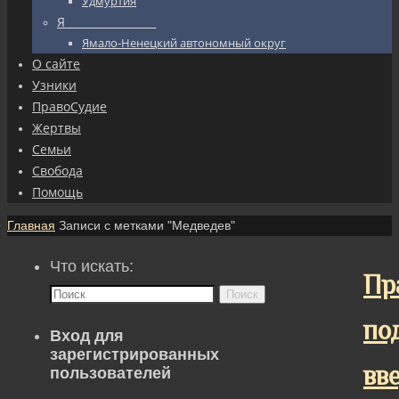
Удмуртия
Я_________________
Ямало-Ненецкий автономный округ
О сайте
Узники
ПравоСудие
Жертвы
Семьи
Свобода
Помощь
Главная
Записи с метками "Медведев"
Что искать:
Пр
Поиск
по
Вход для
зарегистрированных
вв
пользователей