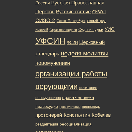
Русская Православная
Россия
Церковь
Русские святые
СИЗО-1
СИЗО-2
Санкт-Петербург
Святой Царь
УИС
Суды и судьи
Николай
Страстная неделя
УФСИН
Церковный
ФСИН
неделя молитвы
календарь
новомученики
организации работы
верующими
почитание
права человека
новомучеников
правосудие
проповедь
преступление
протоиерей Константин Кобелев
ресоциализация
реадаптация