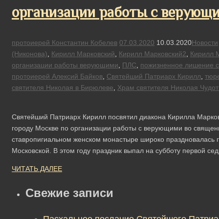
организации работы с верующ
протоиерей Константин Кобелев
07.03.2020
10.03.2020
Новости
(Никонова)
,
Кирилл Марковский
,
Кирилл Марковский2
,
Кирилл 
организации работы верующими
,
ПЛС
,
пожизненное лишение 
протоиерей Алексий Байков
,
Святейший Патриарх Кирилл
,
тюр
святителя Николая в Бирюлеве
,
Храм святителя Николая Чудо
Святейший Патриарх Кирилл посвятил диакона Кирилла Марко
городу Москве по организации работы с верующими во священ
ставропигиальном женском монастыре широко праздновалась
Московской. В этом году праздник выпал на субботу первой се
ЧИТАТЬ ДАЛЕЕ
Свежие записи
Пасхальное послание Святейшего Патриа