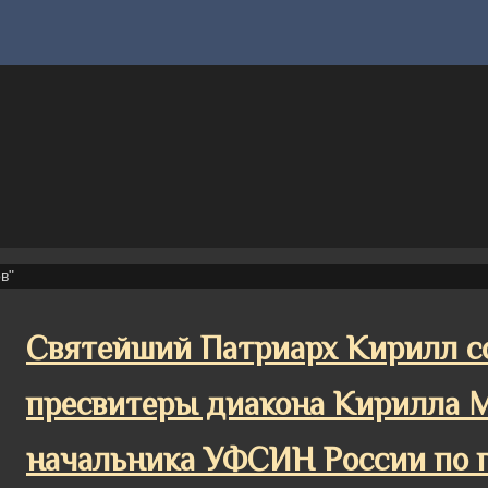
в"
Святейший Патриарх Кирилл с
пресвитеры диакона Кирилла 
начальника УФСИН России по г