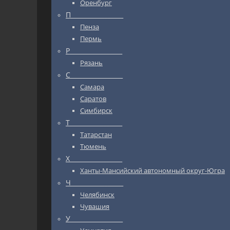
Оренбург
П_________________
Пенза
Пермь
Р_________________
Рязань
С_________________
Самара
Саратов
Симбирск
Т_________________
Татарстан
Тюмень
Х_________________
Ханты-Мансийский автономный округ-Югра
Ч_________________
Челябинск
Чувашия
У_________________