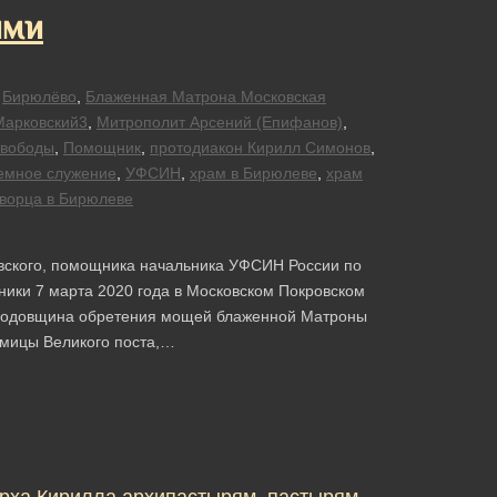
ими
Бирюлёво
,
Блаженная Матрона Московская
Марковский3
,
Митрополит Арсений (Епифанов)
,
свободы
,
Помощник
,
протодиакон Кирилл Симонов
,
емное служение
,
УФСИН
,
храм в Бирюлеве
,
храм
творца в Бирюлеве
вского, помощника начальника УФСИН России по
ники 7 марта 2020 года в Московском Покровском
 годовщина обретения мощей блаженной Матроны
дмицы Великого поста,…
рха Кирилла архипастырям, пастырям,