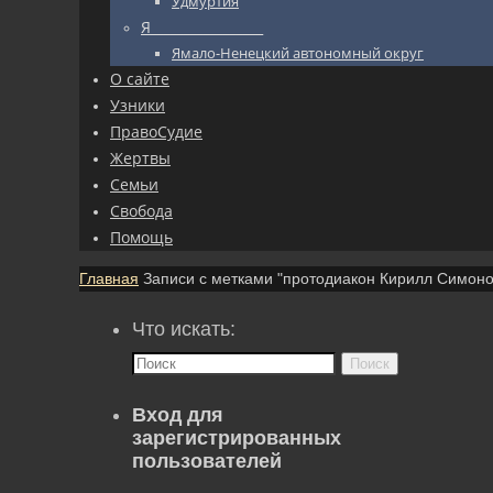
Удмуртия
Я_________________
Ямало-Ненецкий автономный округ
О сайте
Узники
ПравоСудие
Жертвы
Семьи
Свобода
Помощь
Главная
Записи с метками "протодиакон Кирилл Симоно
Что искать:
Поиск
Вход для
зарегистрированных
пользователей