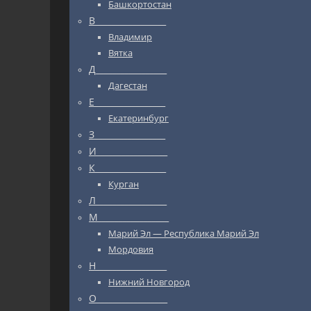
Башкортостан
В_________________
Владимир
Вятка
Д_________________
Дагестан
Е_________________
Екатеринбург
З_________________
И_________________
К_________________
Курган
Л_________________
М_________________
Марий Эл — Республика Марий Эл
Мордовия
Н_________________
Нижний Новгород
О_________________