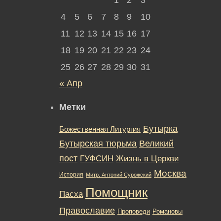
4
5
6
7
8
9
10
11
12
13
14
15
16
17
18
19
20
21
22
23
24
25
26
27
28
29
30
31
« Апр
Метки
Бутырка
Божественная Литургия
Бутырская тюрьма
Великий
пост
ГУФСИН
Жизнь в Церкви
Москва
История
Митр. Антоний Сурожский
Помощник
Пасха
Православие
Романовы
Проповеди