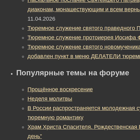
диаконам, монашествующим и всем верны
11.04.2026
Тюремное служение святого праведного П
Тюремное служение протоиерея Иосифа 
Тюремное служение святого новомученик
добавлен пункт в меню ДЕЛАТЕЛИ тюрем
Популярные темы на форуме
Прощённое воскресение
Неделя молитвы
В России распространяется молодежная 
тюремную романтику
Храм Христа Спасителя. Рождественская
день”