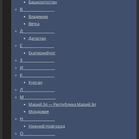
Башкортостан
В_________________
Владимир
Вятка
Д_________________
Дагестан
Е_________________
Екатеринбург
З_________________
И_________________
К_________________
Курган
Л_________________
М_________________
Марий Эл — Республика Марий Эл
Мордовия
Н_________________
Нижний Новгород
О_________________