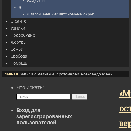
Удмуртия
Я_________________
Ямало-Ненецкий автономный округ
О сайте
Узники
ПравоСудие
Жертвы
Семьи
Свобода
Помощь
Главная
Записи с метками "протоиерей Александр Мень"
Что искать:
«М
Поиск
ос
Вход для
зарегистрированных
ве
пользователей