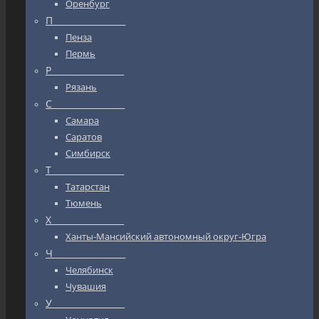
Оренбург
П_________________
Пенза
Пермь
Р_________________
Рязань
С_________________
Самара
Саратов
Симбирск
Т_________________
Татарстан
Тюмень
Х_________________
Ханты-Мансийский автономный округ-Югра
Ч_________________
Челябинск
Чувашия
У_________________