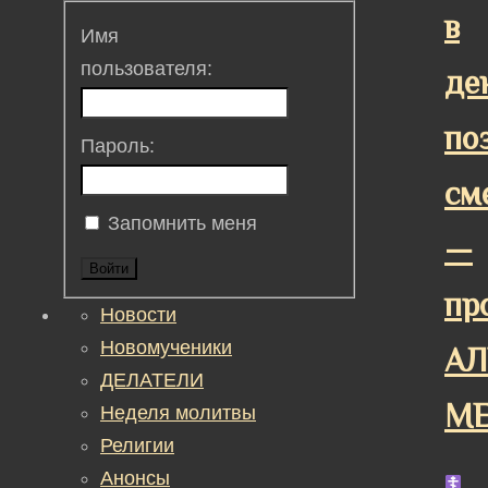
в
Имя
пользователя:
де
по
Пароль:
см
Запомнить меня
—
Войти
пр
Новости
Новомученики
АЛ
ДЕЛАТЕЛИ
М
Неделя молитвы
Религии
Анонсы