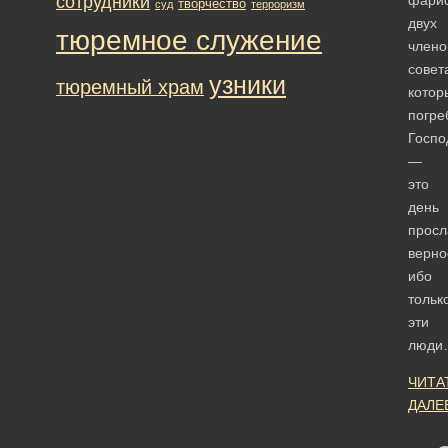
сотрудники
творчество
суд
терроризм
двух
тюремное служение
члено
совет
узники
тюремный храм
котор
погре
Госпо
—
это
день
просл
верно
ибо
тольк
эти
люди
ЧИТА
ДАЛЕ