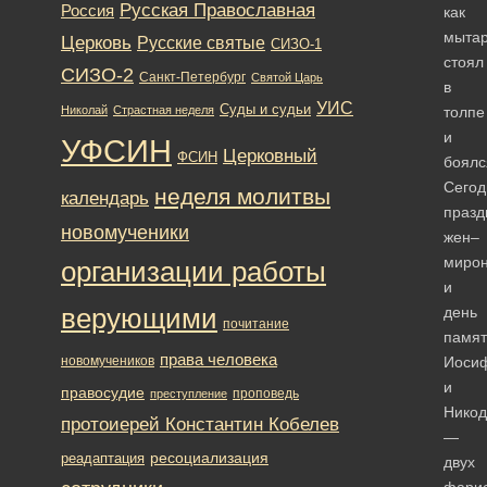
Русская Православная
Россия
как
мытар
Церковь
Русские святые
СИЗО-1
стоял
СИЗО-2
Санкт-Петербург
Святой Царь
в
УИС
Суды и судьи
Николай
Страстная неделя
толпе
и
УФСИН
Церковный
ФСИН
боялс
Сегод
неделя молитвы
календарь
празд
новомученики
жен–
миро
организации работы
и
верующими
день
почитание
памят
права человека
новомучеников
Иоси
и
правосудие
проповедь
преступление
Нико
протоиерей Константин Кобелев
—
ресоциализация
реадаптация
двух
фарис