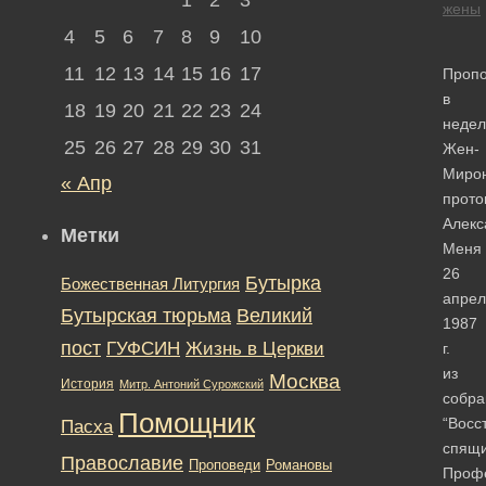
жены
4
5
6
7
8
9
10
11
12
13
14
15
16
17
Пропо
в
18
19
20
21
22
23
24
неде
25
26
27
28
29
30
31
Жен-
Миро
« Апр
прото
Алекс
Метки
Меня
26
Бутырка
Божественная Литургия
апрел
Бутырская тюрьма
Великий
1987
пост
ГУФСИН
Жизнь в Церкви
г.
из
Москва
История
Митр. Антоний Сурожский
собра
Помощник
“Восс
Пасха
спящи
Православие
Романовы
Проповеди
Профе