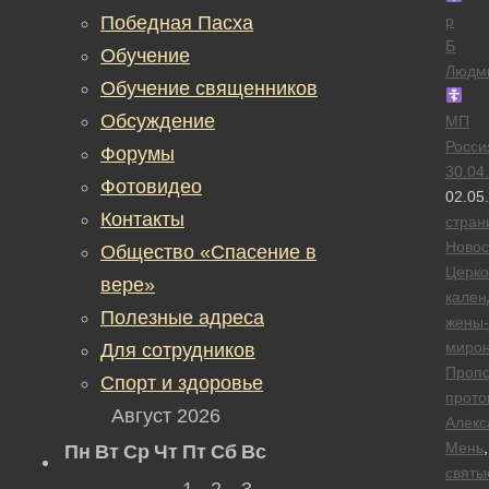
Победная Пасха
р
Б
Обучение
Людм
Обучение священников
Обсуждение
МП
Росси
Форумы
30.04
Фотовидео
02.05
Контакты
стран
Новос
Общество «Спасение в
Церк
вере»
кален
Полезные адреса
жены-
миро
Для сотрудников
Проп
Спорт и здоровье
прото
Август 2026
Алекс
Мень
,
Пн
Вт
Ср
Чт
Пт
Сб
Вс
святы
1
2
3