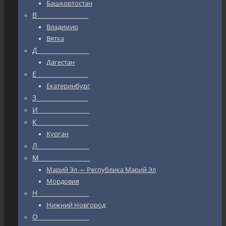
Башкортостан
В_________________
Владимир
Вятка
Д_________________
Дагестан
Е_________________
Екатеринбург
З_________________
И_________________
К_________________
Курган
Л_________________
М_________________
Марий Эл — Республика Марий Эл
Мордовия
Н_________________
Нижний Новгород
О_________________