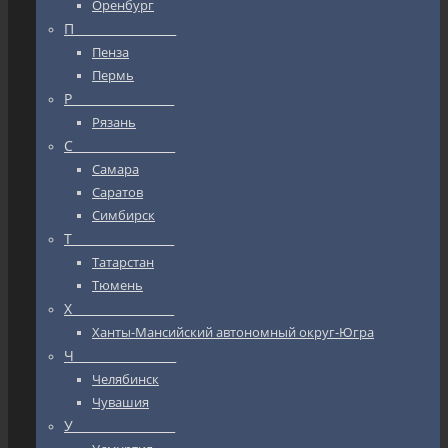
Оренбург
П_________________
Пенза
Пермь
Р_________________
Рязань
С_________________
Самара
Саратов
Симбирск
Т_________________
Татарстан
Тюмень
Х_________________
Ханты-Мансийский автономный округ-Югра
Ч_________________
Челябинск
Чувашия
У_________________