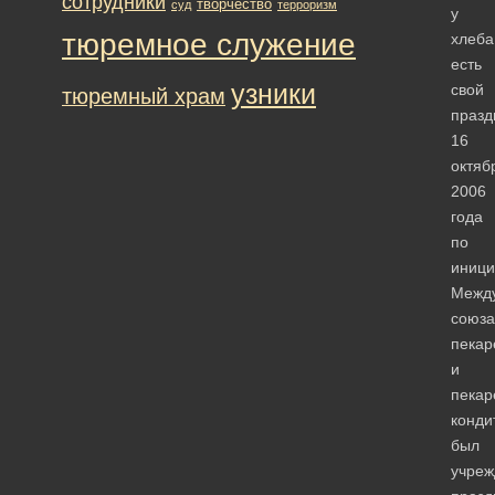
сотрудники
творчество
суд
терроризм
у
тюремное служение
хлеба
есть
узники
свой
тюремный храм
празд
16
октяб
2006
года
по
иници
Межд
союза
пекар
и
пекар
конди
был
учреж