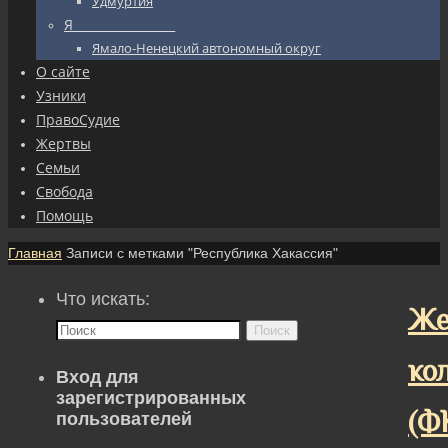
Удмуртия
Я_________________
Ямало-Ненецкий автономный округ
О сайте
Узники
ПравоСудие
Жертвы
Семьи
Свобода
Помощь
Главная
Записи с метками "Республика Хакассия"
Что искать:
Же
Поиск
ко
Вход для
зарегистрированных
(Ф
пользователей