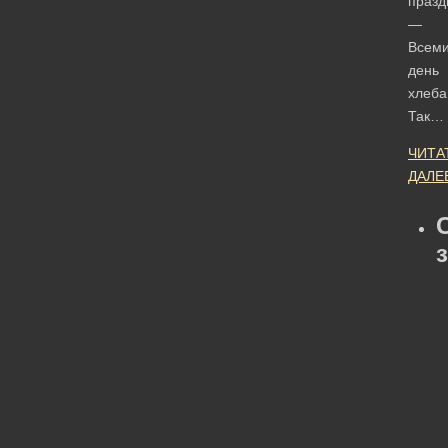
празд
—
Всем
день
хлеба
Так…
ЧИТА
ДАЛЕ