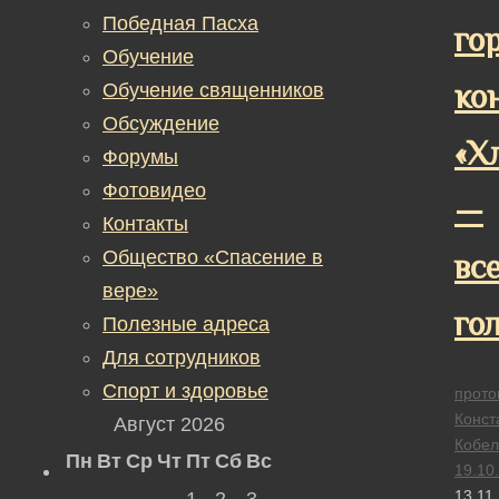
Победная Пасха
го
Обучение
ко
Обучение священников
Обсуждение
«Х
Форумы
Фотовидео
—
Контакты
Общество «Спасение в
вс
вере»
го
Полезные адреса
Для сотрудников
Спорт и здоровье
прото
Конст
Август 2026
Кобел
Пн
Вт
Ср
Чт
Пт
Сб
Вс
19.10
13.11
1
2
3