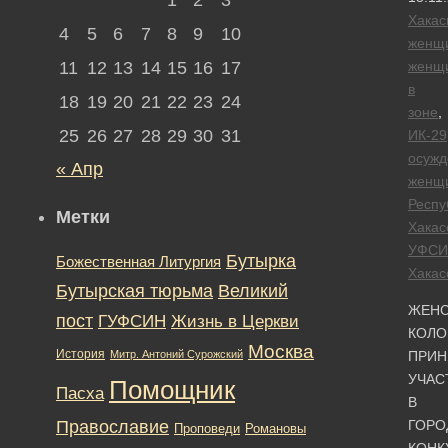
Хакас
4
5
6
7
8
9
10
женщ
11
12
13
14
15
16
17
женщ
в
18
19
20
21
22
23
24
зоне
,
25
26
27
28
29
30
31
ИК-29
осуж
« Апр
женщ
Респу
Метки
Хакас
УФСИ
Бутырка
Божественная Литургия
Хакас
Бутырская тюрьма
Великий
ЖЕНС
пост
ГУФСИН
Жизнь в Церкви
КОЛО
Москва
История
Митр. Антоний Сурожский
ПРИН
УЧАС
Помощник
Пасха
В
Православие
ГОРО
Романовы
Проповеди
КОНК