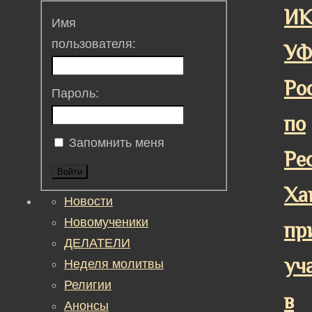
ИК
Имя
пользователя:
У
Ро
Пароль:
по
Запомнить меня
Ре
Войти
Ха
Новости
Новомученики
пр
ДЕЛАТЕЛИ
уч
Неделя молитвы
Религии
в
Анонсы