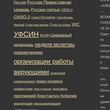
Русская Православная
Россия
«ХЛЕ
Церковь
Русские святые
СИЗО-1
—
СИЗО-2
ВСЕМ
Санкт-Петербург
Святой Царь
ГОЛО
УИС
Суды и судьи
Николай
Страстная неделя
18.10
УФСИН
Один
Церковный
ФСИН
из
неделя молитвы
календарь
самы
попул
новомученики
проду
организации работы
в
мире
верующими
почитание
–
это
права человека
новомучеников
хлеб.
правосудие
проповедь
преступление
Поэто
протоиерей Константин Кобелев
не
удиви
ресоциализация
реадаптация
что