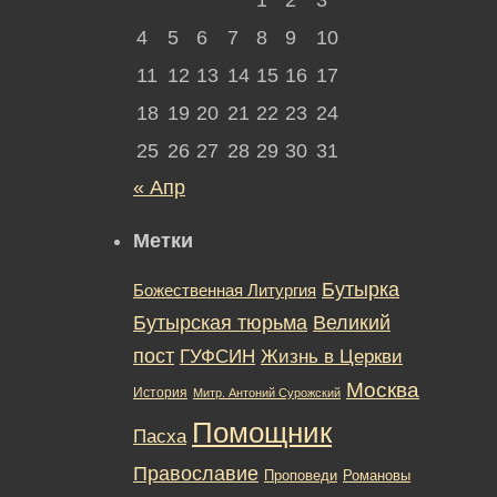
4
5
6
7
8
9
10
11
12
13
14
15
16
17
18
19
20
21
22
23
24
25
26
27
28
29
30
31
« Апр
Метки
Бутырка
Божественная Литургия
Бутырская тюрьма
Великий
пост
ГУФСИН
Жизнь в Церкви
Москва
История
Митр. Антоний Сурожский
Помощник
Пасха
Православие
Романовы
Проповеди