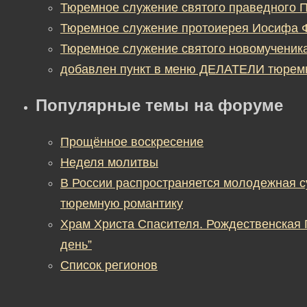
Тюремное служение святого праведного П
Тюремное служение протоиерея Иосифа 
Тюремное служение святого новомученик
добавлен пункт в меню ДЕЛАТЕЛИ тюрем
Популярные темы на форуме
Прощённое воскресение
Неделя молитвы
В России распространяется молодежная 
тюремную романтику
Храм Христа Спасителя. Рождественская
день”
Список регионов