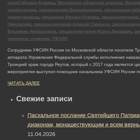
иерей Михаил Куземка
,
Московская областная епархия
,
Москов
новомученики
,
новомученики Балашихинские
,
организации ра
новомучеников
,
священник Михаил Куземка
,
священномученик
Никольский
,
священномученик Алексий Смирнов
,
священномуч
Владимир Амбарцумов
,
священномученик Иоанн Державин
,
св
тюремное служение
,
УФСИН
Сотрудники УФСИН России по Московской области посетили Тро
аппарата Управления Федеральной службы исполнения наказан
Троицкий храм города Реутов, который с 2017 года является 
мероприятия выступил помощник начальника УФСИН России по
ЧИТАТЬ ДАЛЕЕ
Свежие записи
Пасхальное послание Святейшего Патриа
диаконам, монашествующим и всем верны
11.04.2026