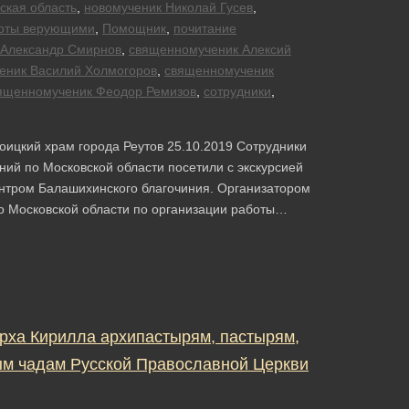
ская область
,
новомученик Николай Гусев
,
боты верующими
,
Помощник
,
почитание
 Александр Смирнов
,
священномученик Алексий
еник Василий Холмогоров
,
священномученик
ященномученик Феодор Ремизов
,
сотрудники
,
ицкий храм города Реутов 25.10.2019 Сотрудники
ий по Московской области посетили с экскурсией
центром Балашихинского благочиния. Организатором
 Московской области по организации работы…
рха Кирилла архипастырям, пастырям,
м чадам Русской Православной Церкви