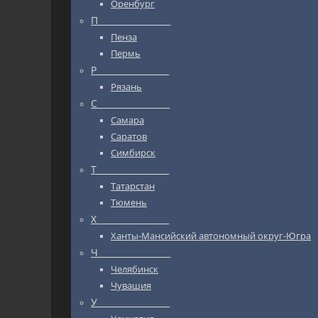
Оренбург
П_________________
Пенза
Пермь
Р_________________
Рязань
С_________________
Самара
Саратов
Симбирск
Т_________________
Татарстан
Тюмень
Х_________________
Ханты-Мансийский автономный округ-Югра
Ч_________________
Челябинск
Чувашия
У_________________