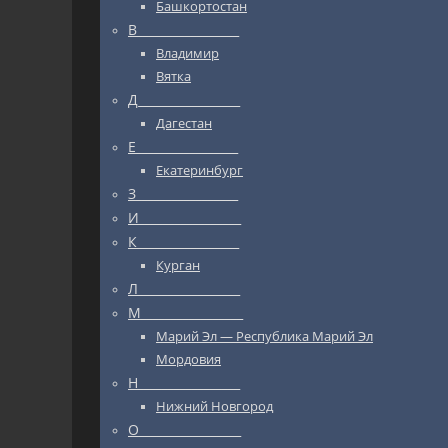
Башкортостан
В_________________
Владимир
Вятка
Д_________________
Дагестан
Е_________________
Екатеринбург
З_________________
И_________________
К_________________
Курган
Л_________________
М_________________
Марий Эл — Республика Марий Эл
Мордовия
Н_________________
Нижний Новгород
О_________________