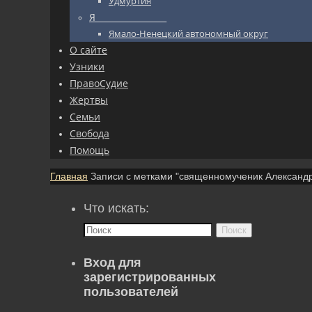
Удмуртия
Я_________________
Ямало-Ненецкий автономный округ
О сайте
Узники
ПравоСудие
Жертвы
Семьи
Свобода
Помощь
Главная
Записи с метками "священномученик Александ
Что искать:
Поиск
Вход для
зарегистрированных
пользователей