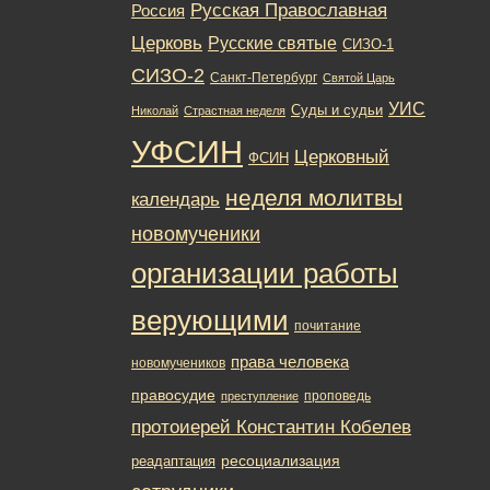
Русская Православная
Россия
Церковь
Русские святые
СИЗО-1
СИЗО-2
Санкт-Петербург
Святой Царь
УИС
Суды и судьи
Николай
Страстная неделя
УФСИН
Церковный
ФСИН
неделя молитвы
календарь
новомученики
организации работы
верующими
почитание
права человека
новомучеников
правосудие
проповедь
преступление
протоиерей Константин Кобелев
ресоциализация
реадаптация