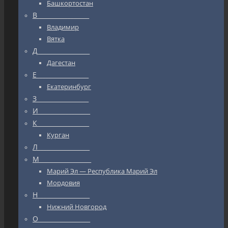
Башкортостан
В_________________
Владимир
Вятка
Д_________________
Дагестан
Е_________________
Екатеринбург
З_________________
И_________________
К_________________
Курган
Л_________________
М_________________
Марий Эл — Республика Марий Эл
Мордовия
Н_________________
Нижний Новгород
О_________________