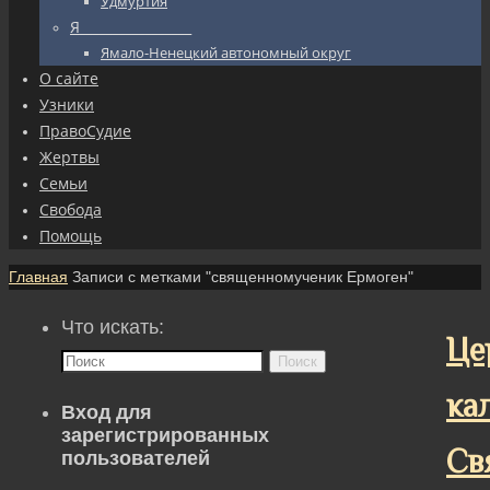
Удмуртия
Я_________________
Ямало-Ненецкий автономный округ
О сайте
Узники
ПравоСудие
Жертвы
Семьи
Свобода
Помощь
Главная
Записи с метками "священномученик Ермоген"
Что искать:
Це
Поиск
ка
Вход для
зарегистрированных
Св
пользователей