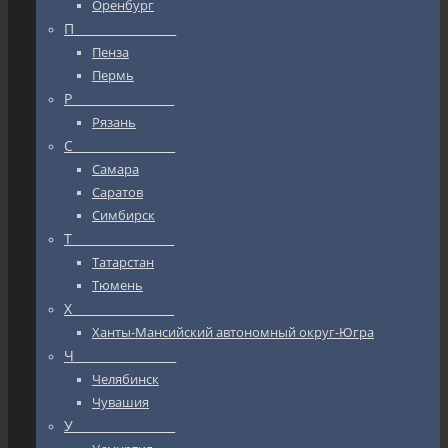
Оренбург
П_________________
Пенза
Пермь
Р_________________
Рязань
С_________________
Самара
Саратов
Симбирск
Т_________________
Татарстан
Тюмень
Х_________________
Ханты-Мансийский автономный округ-Югра
Ч_________________
Челябинск
Чувашия
У_________________