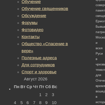
Обучение
совер
Обучение священников
памят
Обсуждение
свяще
Ермог
Форумы
Бывш
Фотовидео
патри
Контакты
Моско
и
Общество «Спасение в
всея
вере»
Руси
Полезные адреса
в
чрезв
Для сотрудников
тяжел
Спорт и здоровье
для
Август 2026
Отече
время
Пн
Вт
Ср
Чт
Пт
Сб
Вс
воше
1
2
3
в
истор
4
5
6
7
8
9
10