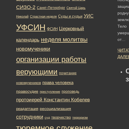
защи
СИЗО-2
Санкт-Петербург
Святой Царь
родн
УИС
Суды и судьи
Николай
Страстная неделя
землю
УФСИН
Тело
Церковный
ФСИН
умер
неделя молитвы
календарь
от…
новомученики
ЧИТА
ДАЛЕ
организации работы
верующими
почитание
права человека
новомучеников
правосудие
проповедь
преступление
протоиерей Константин Кобелев
ресоциализация
реадаптация
сотрудники
творчество
суд
терроризм
тюремное служение