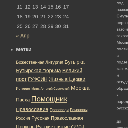
под
11
12
13
14
15
16
17
назва
18
19
20
21
22
23
24
Смутн
перво
25
26
27
28
29
30
31
заточ
« Апр
захва
Москв
Метки
поляк
в
Бутырка
подз
Божественная Литургия
казем
Бутырская тюрьма
Великий
и
пост
ГУФСИН
Жизнь в Церкви
оттуд
Москва
обра
История
Митр. Антоний Сурожский
к
Помощник
Пасха
народ
русск
Православие
Романовы
Проповеди
—
Русская Православная
Россия
до
Церковь
Русские святые
СИЗО-1
после