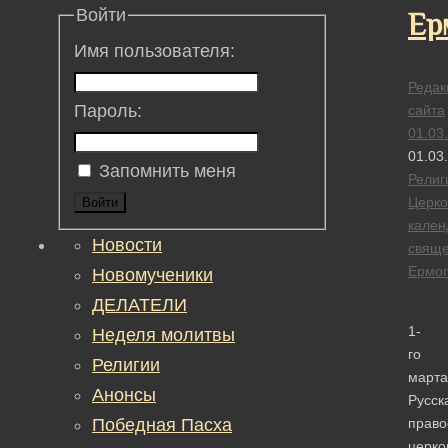
Войти
Ер
Имя пользователя:
Редак
Пароль:
сайта
01.03
01.03
Запомнить меня
Религ
Церк
Войти
кален
Новости
свяще
Ермог
Новомученики
ДЕЛАТЕЛИ
1-
Неделя молитвы
го
Религии
марта
Анонсы
Русск
Победная Пасха
право
церко