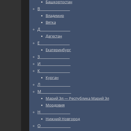
Башкортостан
В_________________
Владимир
Вятка
Д_________________
Дагестан
Е_________________
Екатеринбург
З_________________
И_________________
К_________________
Курган
Л_________________
М_________________
Марий Эл — Республика Марий Эл
Мордовия
Н_________________
Нижний Новгород
О_________________