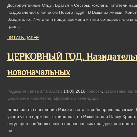
Достопочтенные Отцы, Братья и Сестры, коллеги, читатели наш
поздравления с началом Нового года! В Вышних живый, Христ
Зиждителю, Иже дни и нощи, времена и лета сотворивый, благ
град…
ЧИТАТЬ ДАЛЕЕ
ЦЕРКОВНЫЙ ГОД. Назидательн
новоначальных
Редакция сайта
14.09.2016
14.09.2016
Новости
,
Церковный кал
Церковное новолетие
,
Церковный календарь
Большинство населения России считают себя православными. По
участвуют в церковных таинствах, но Рождество и Пасху Христ
регулярно сообщают нам о православных праздниках и постах…
ли…