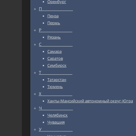
Оренбург
П_________________
Пенза
Пермь
Р_________________
Рязань
С_________________
Самара
Саратов
Симбирск
Т_________________
Татарстан
Тюмень
Х_________________
Ханты-Мансийский автономный округ-Югра
Ч_________________
Челябинск
Чувашия
У_________________