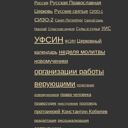
Русская Православная
Россия
Церковь
Русские святые
СИЗО-1
СИЗО-2
Санкт-Петербург
Святой Царь
УИС
Суды и судьи
Николай
Страстная неделя
УФСИН
Церковный
ФСИН
неделя молитвы
календарь
новомученики
организации работы
верующими
почитание
права человека
новомучеников
правосудие
проповедь
преступление
протоиерей Константин Кобелев
ресоциализация
реадаптация