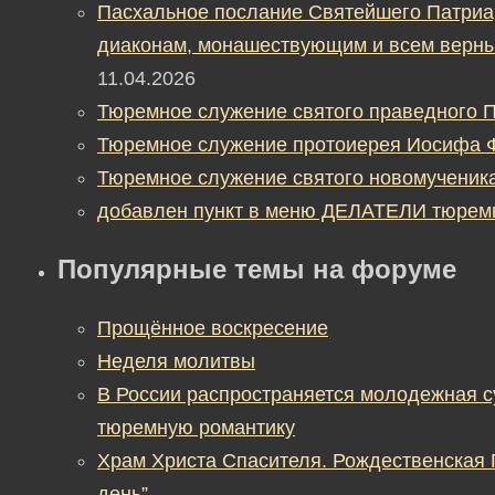
Пасхальное послание Святейшего Патриа
диаконам, монашествующим и всем верны
11.04.2026
Тюремное служение святого праведного П
Тюремное служение протоиерея Иосифа 
Тюремное служение святого новомученик
добавлен пункт в меню ДЕЛАТЕЛИ тюрем
Популярные темы на форуме
Прощённое воскресение
Неделя молитвы
В России распространяется молодежная 
тюремную романтику
Храм Христа Спасителя. Рождественская
день”