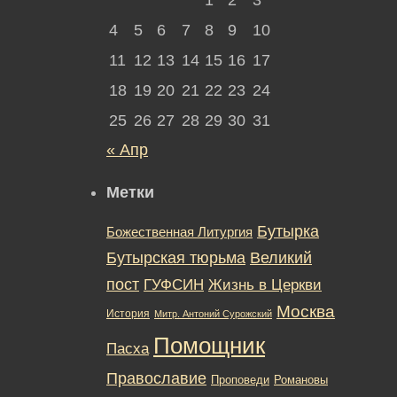
4
5
6
7
8
9
10
11
12
13
14
15
16
17
18
19
20
21
22
23
24
25
26
27
28
29
30
31
« Апр
Метки
Бутырка
Божественная Литургия
Бутырская тюрьма
Великий
пост
ГУФСИН
Жизнь в Церкви
Москва
История
Митр. Антоний Сурожский
Помощник
Пасха
Православие
Романовы
Проповеди