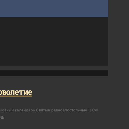
оволетие
ковный календарь
Святые равноапостольные Цари
рь