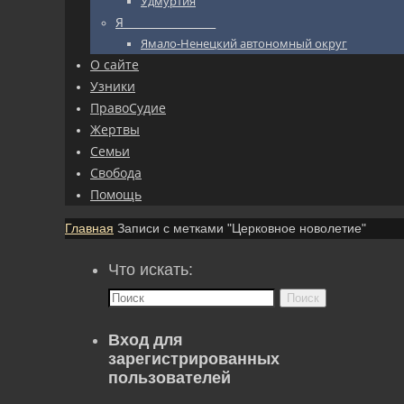
Удмуртия
Я_________________
Ямало-Ненецкий автономный округ
О сайте
Узники
ПравоСудие
Жертвы
Семьи
Свобода
Помощь
Главная
Записи с метками "Церковное новолетие"
Что искать:
Поиск
Вход для
зарегистрированных
пользователей