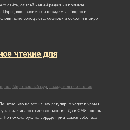
его сайта, от всей нашей редакции примите
е Царю, всех видимых и невидимых Творче и
ослови ныне венец лета, соблюди и сохрани в мире
ое чтение для
ендарь
Миротворный круг
,
назидательное чтение
,
нятно, что не все из них регулярно ходят в храм и
ову так или иначе отмечают многие. Да и СМИ теперь
 Но положа руку на сердце признаемся себе, все