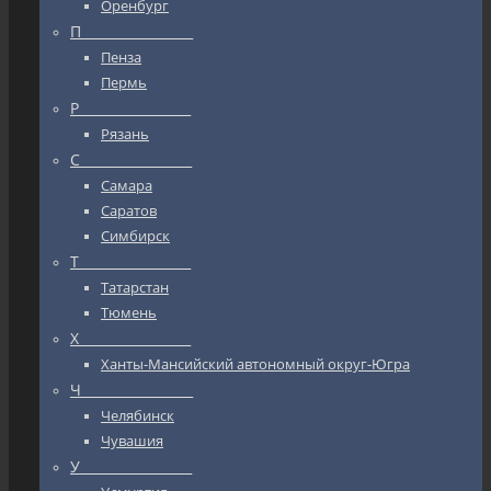
Оренбург
П_________________
Пенза
Пермь
Р_________________
Рязань
С_________________
Самара
Саратов
Симбирск
Т_________________
Татарстан
Тюмень
Х_________________
Ханты-Мансийский автономный округ-Югра
Ч_________________
Челябинск
Чувашия
У_________________