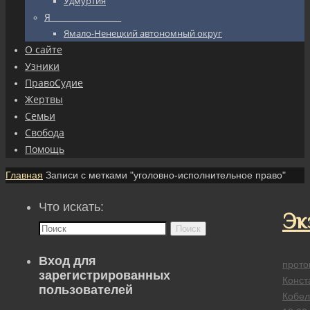
Удмуртия
Я_________________
Ямало-Ненецкий автономный округ
О сайте
Узники
ПравоСудие
Жертвы
Семьи
Свобода
Помощь
Главная
Записи с метками "уголовно-исполнительное право"
Что искать:
Эк
Поиск
Вход для
прото
зарегистрированных
Конст
пользователей
Кобел