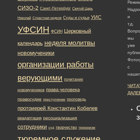
Режим
СИЗО-2
Санкт-Петербург
Святой Царь
Надзо
и
УИС
Суды и судьи
Николай
Страстная неделя
т.д.
УФСИН
Церковный
Вопр
ФСИН
мы
неделя молитвы
календарь
уже
новомученики
публи
Фото
организации работы
с
наше
верующими
почитание
ЧИТА
права человека
новомучеников
ДАЛЕ
правосудие
проповедь
преступление
протоиерей Константин Кобелев
ресоциализация
реадаптация
сотрудники
творчество
суд
терроризм
тюремное служение