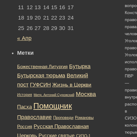
вопро
11
12
13
14
15
16
17
Конст
18
19
20
21
22
23
24
право
права
25
26
27
28
29
30
31
челов
« Апр
Уголо
право
Метки
Уголо
испол
Бутырка
Божественная Литургия
право
Бутырская тюрьма
Великий
ПВР
—
пост
ГУФСИН
Жизнь в Церкви
прави
Москва
История
Митр. Антоний Сурожский
внутр
Помощник
распо
Пасха
в
Православие
Романовы
Проповеди
СИЗО
колон
Русская Православная
Россия
тюрьм
Церковь
Русские святые
СИЗО-1