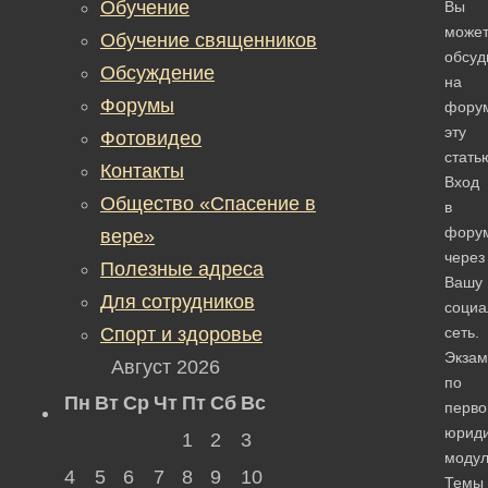
Обучение
Вы
може
Обучение священников
обсуд
Обсуждение
на
Форумы
фору
эту
Фотовидео
стать
Контакты
Вход
Общество «Спасение в
в
фору
вере»
через
Полезные адреса
Вашу
Для сотрудников
социа
Спорт и здоровье
сеть.
Экзам
Август 2026
по
Пн
Вт
Ср
Чт
Пт
Сб
Вс
перво
юриди
1
2
3
модул
4
5
6
7
8
9
10
Темы