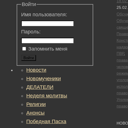
18.02
Войти
25.02
Обсу
Имя пользователя:
Обуч
свяще
Пароль:
Прав
Конст
надзо
Запомнить меня
ПВР
,
Войти
права
челов
Новости
режи
Новомученики
уголо
испол
ДЕЛАТЕЛИ
право
Неделя молитвы
Уголо
Религии
право
Анонсы
Победная Пасха
НОВО