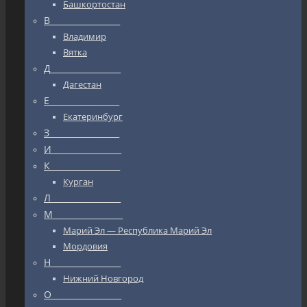
Башкортостан
В_________________
Владимир
Вятка
Д_________________
Дагестан
Е_________________
Екатеринбург
З_________________
И_________________
К_________________
Курган
Л_________________
М_________________
Марий Эл — Республика Марий Эл
Мордовия
Н_________________
Нижний Новгород
О_________________