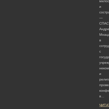
мило
и
состр
—
СПАС
Андр
Мнаца
в
сотру
с
госуд
учреж
неком
и
религ
прове
конф
в…
ЧИТА