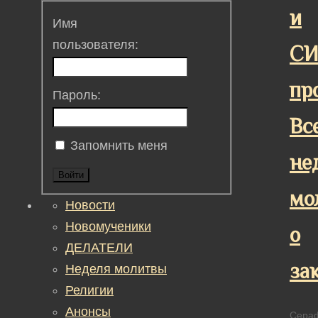
и
Имя
пользователя:
СИ
пр
Пароль:
Вс
Запомнить меня
не
Войти
мо
Новости
Новомученики
о
ДЕЛАТЕЛИ
за
Неделя молитвы
Религии
Анонсы
Сера