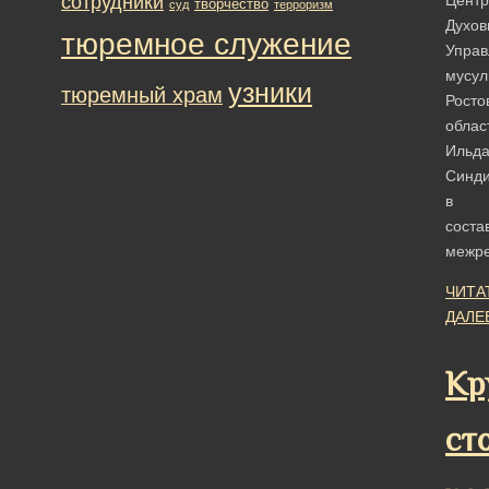
сотрудники
творчество
суд
терроризм
Духов
тюремное служение
Управ
мусул
узники
тюремный храм
Росто
облас
Ильд
Синди
в
соста
межр
ЧИТА
ДАЛЕ
Кр
ст