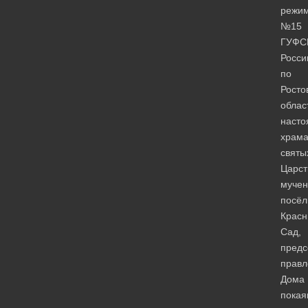
режи
№15
ГУФС
Росси
по
Росто
облас
насто
храм
святы
Царст
мучен
посёл
Крас
Сад,
предс
правл
Дома
покая