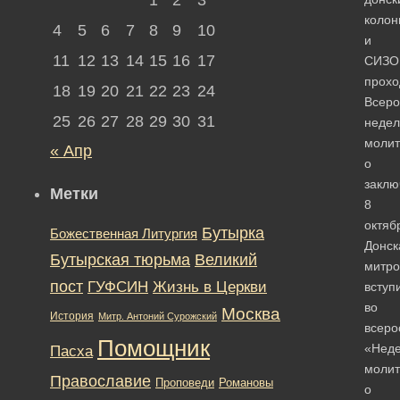
колон
4
5
6
7
8
9
10
и
11
12
13
14
15
16
17
СИЗО
прохо
18
19
20
21
22
23
24
Всеро
25
26
27
28
29
30
31
недел
моли
« Апр
о
заклю
Метки
8
октяб
Бутырка
Божественная Литургия
Донск
Бутырская тюрьма
Великий
митро
пост
ГУФСИН
Жизнь в Церкви
вступ
во
Москва
История
Митр. Антоний Сурожский
всеро
Помощник
«Нед
Пасха
моли
Православие
Романовы
Проповеди
о