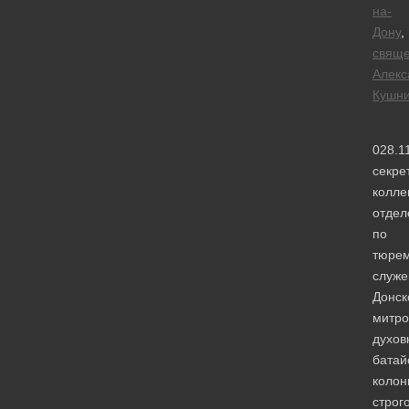
на-
Дону
,
свяще
Алекс
Кушн
028.1
секре
колле
отдел
по
тюре
служ
Донск
митро
духов
батай
колон
строг