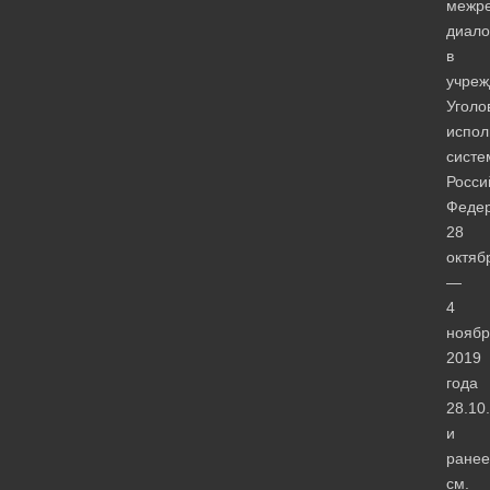
межре
диало
в
учреж
Уголо
испол
систе
Росси
Феде
28
октяб
—
4
ноябр
2019
года
28.10
и
ране
см.