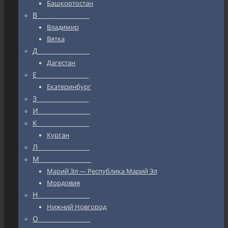
Башкортостан
В_________________
Владимир
Вятка
Д_________________
Дагестан
Е_________________
Екатеринбург
З_________________
И_________________
К_________________
Курган
Л_________________
М_________________
Марий Эл — Республика Марий Эл
Мордовия
Н_________________
Нижний Новгород
О_________________