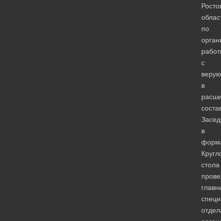
Росто
облас
по
орган
работ
с
веру
в
расш
соста
Засед
в
форм
Кругл
стола
прове
главн
специ
отдел