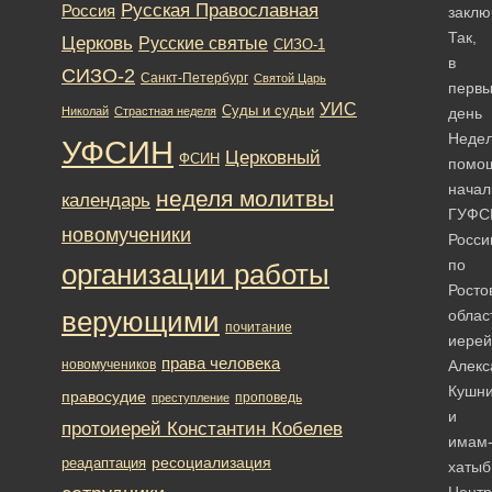
Русская Православная
Россия
заклю
Так,
Церковь
Русские святые
СИЗО-1
в
СИЗО-2
Санкт-Петербург
Святой Царь
перв
УИС
Суды и судьи
Николай
Страстная неделя
день
Неде
УФСИН
Церковный
ФСИН
помо
начал
неделя молитвы
календарь
ГУФС
новомученики
Росси
по
организации работы
Росто
верующими
облас
почитание
иерей
права человека
новомучеников
Алекс
Кушн
правосудие
проповедь
преступление
и
протоиерей Константин Кобелев
имам
ресоциализация
реадаптация
хатыб
Центр