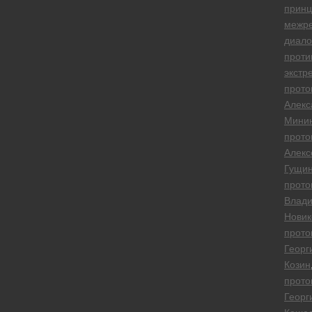
прин
межре
диало
проти
экстр
прото
Алекс
Мини
прото
Алекс
Гущи
прото
Влад
Новик
прото
Георг
Козин
прото
Георг