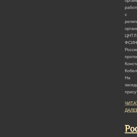
орган
работ
с
религ
орган
ЦНТЛ
ФСИ
Росси
прото
Конст
Кобел
На
засед
прису
ЧИТА
ДАЛЕ
Ро