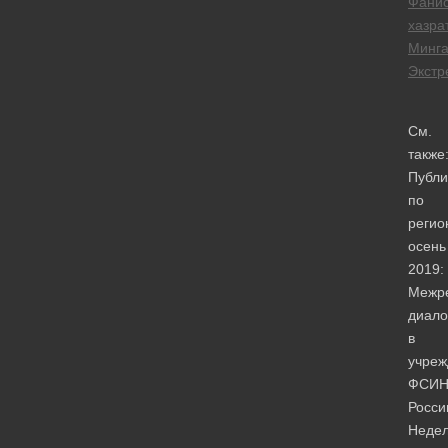
Фани
хазра
Минга
Экстр
См.
также
Публи
по
регио
осень
2019:
Межр
диало
в
учреж
ФСИ
Росси
Неде