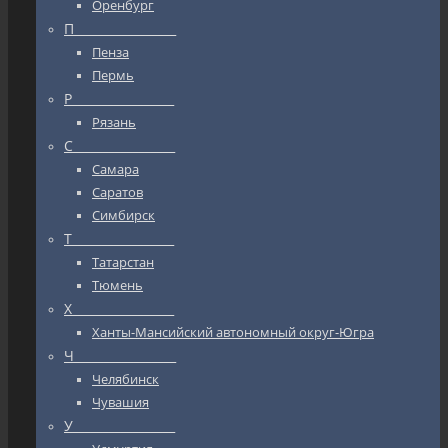
Оренбург
П_________________
Пенза
Пермь
Р_________________
Рязань
С_________________
Самара
Саратов
Симбирск
Т_________________
Татарстан
Тюмень
Х_________________
Ханты-Мансийский автономный округ-Югра
Ч_________________
Челябинск
Чувашия
У_________________