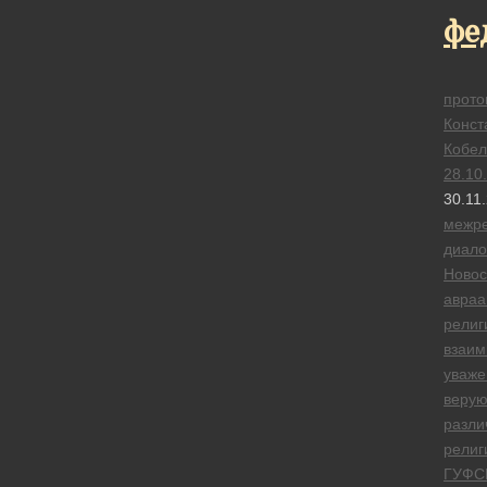
фе
прото
Конст
Кобел
28.10
30.11
межре
диало
Новос
авраа
религ
взаим
уваже
веру
разли
религ
ГУФС