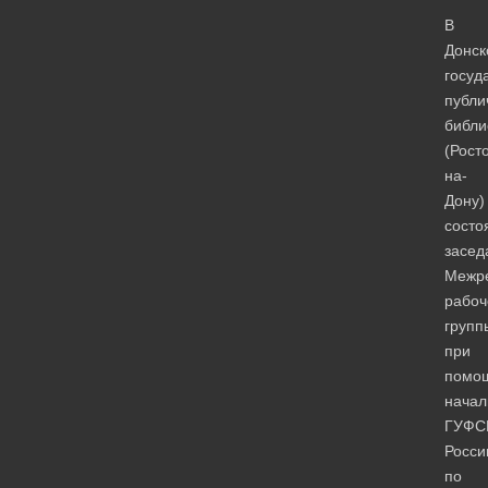
В
Донск
госуд
публи
библи
(Рост
на-
Дону)
состо
засед
Межре
рабоч
групп
при
помо
начал
ГУФС
Росси
по