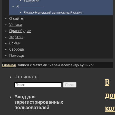
Удмуртия
Я_________________
Ямало-Ненецкий автономный округ
О сайте
Узники
ПравоСудие
Жертвы
Семьи
Свобода
Помощь
Главная
Записи с метками "иерей Александр Кушнир"
Что искать:
В
Поиск
до
Вход для
зарегистрированных
ко
пользователей