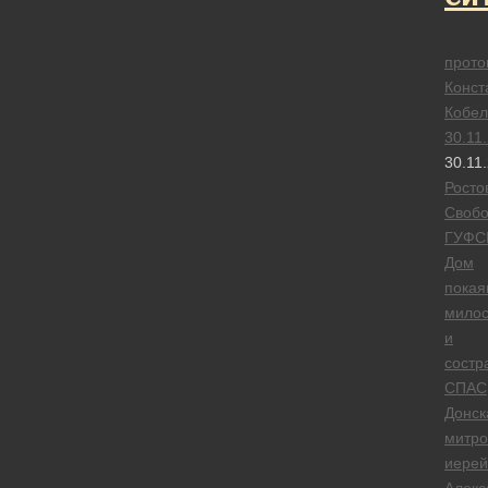
прото
Конст
Кобел
30.11
30.11
Росто
Своб
ГУФС
Дом
покая
мило
и
состр
СПАС
Донск
митро
иерей