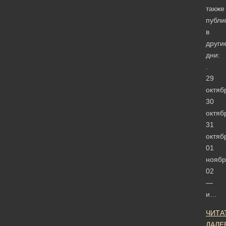
также
публи
в
други
дни:
.
29
октяб
30
октяб
31
октяб
01
ноябр
02
—
и…
ЧИТА
ДАЛЕ