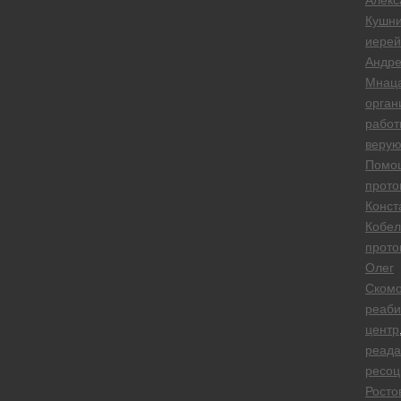
Алекс
Кушн
иерей
Андр
Мнаца
орган
работ
веру
Помо
прото
Конст
Кобел
прото
Олег
Ском
реаби
центр
реада
ресоц
Росто