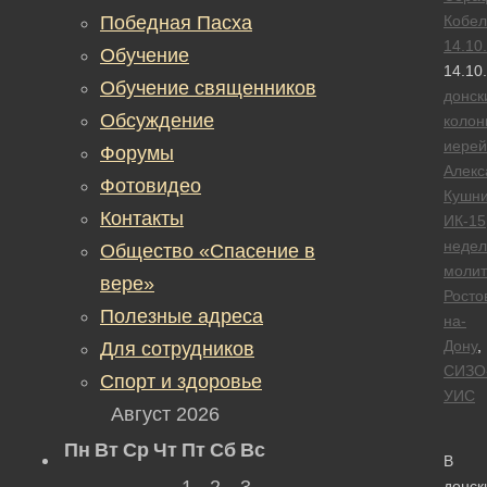
Победная Пасха
Кобел
14.10
Обучение
14.10
Обучение священников
донск
Обсуждение
колон
иерей
Форумы
Алекс
Фотовидео
Кушн
Контакты
ИК-15
недел
Общество «Спасение в
моли
вере»
Росто
Полезные адреса
на-
Дону
,
Для сотрудников
СИЗО
Спорт и здоровье
УИС
Август 2026
Пн
Вт
Ср
Чт
Пт
Сб
Вс
В
1
2
3
донск