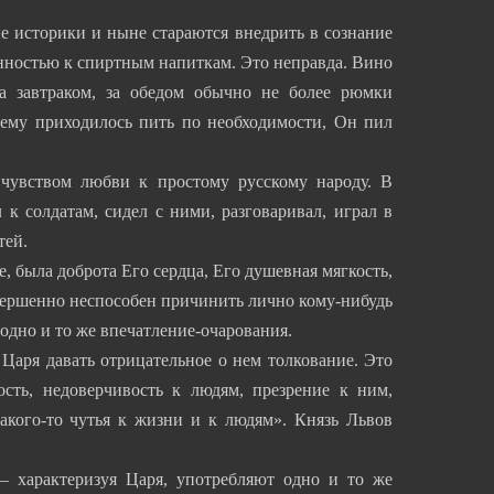
ые историки и ныне стараются внедрить в сознание
онностью к спиртным напиткам. Это неправда. Вино
а завтраком, за обедом обычно не более рюмки
 ему приходилось пить по необходимости, Он пил
чувством любви к простому русскому народу. В
 к солдатам, сидел с ними, разговаривал, играл в
тей.
 была доброта Его сердца, Его душевная мягкость,
вершенно неспособен причинить лично кому-нибудь
одно и то же впечатление-очарования.
Царя давать отрицательное о нем толкование. Это
сть, недоверчивость к людям, презрение к ним,
какого-то чутья к жизни и к людям». Князь Львов
— характеризуя Царя, употребляют одно и то же