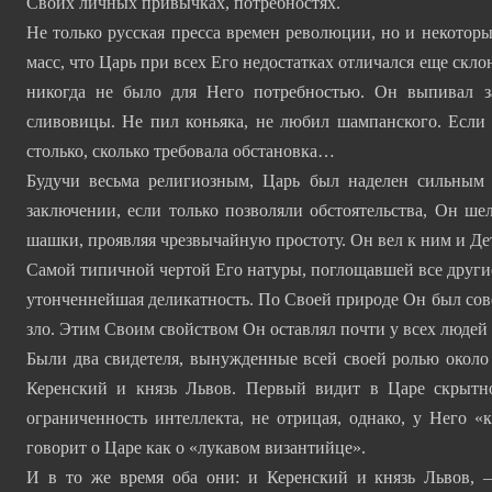
Своих личных привычках, потребностях.
Не только русская пресса времен революции, но и некотор
масс, что Царь при всех Его недостатках отличался еще скл
никогда не было для Него потребностью. Он выпивал з
сливовицы. Не пил коньяка, не любил шампанского. Если
столько, сколько требовала обстановка…
Будучи весьма религиозным, Царь был наделен сильным 
заключении, если только позволяли обстоятельства, Он шел
шашки, проявляя чрезвычайную простоту. Он вел к ним и Де
Самой типичной чертой Его натуры, поглощавшей все другие,
утонченнейшая деликатность. По Своей природе Он был со
зло. Этим Своим свойством Он оставлял почти у всех людей 
Были два свидетеля, вынужденные всей своей ролью около 
Керенский и князь Львов. Первый видит в Царе скрытно
ограниченность интеллекта, не отрицая, однако, у Него «
говорит о Царе как о «лукавом византийце».
И в то же время оба они: и Керенский и князь Львов, 