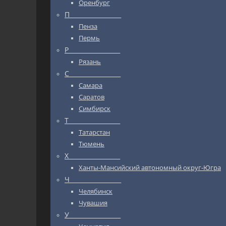
Оренбург
П_________________
Пенза
Пермь
Р_________________
Рязань
С_________________
Самара
Саратов
Симбирск
Т_________________
Татарстан
Тюмень
Х_________________
Ханты-Мансийский автономный округ-Югра
Ч_________________
Челябинск
Чувашия
У_________________