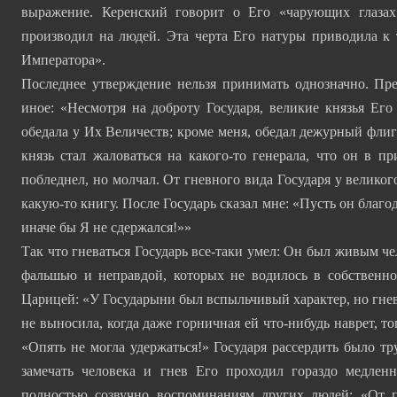
выражение. Керенский говорит о Его «чарующих глазах
производил на людей. Эта черта Его натуры приводила к
Императора».
Последнее утверждение нельзя принимать однозначно. Пр
иное: «Несмотря на доброту Государя, великие князья Ег
обедала у Их Величеств; кроме меня, обедал дежурный флиг
князь стал жаловаться на какого-то генерала, что он в п
побледнел, но молчал. От гневного вида Государя у великог
какую-то книгу. После Государь сказал мне: «Пусть он благо
иначе бы Я не сдержался!»»
Так что гневаться Государь все-таки умел: Он был живым че
фальшью и неправдой, которых не водилось в собственно
Царицей: «У Государыни был вспыльчивый характер, но гнев
не выносила, когда даже горничная ей что-нибудь наврет, т
«Опять не могла удержаться!» Государя рассердить было тру
замечать человека и гнев Его проходил гораздо медлен
полностью созвучно воспоминаниям других людей: «От 