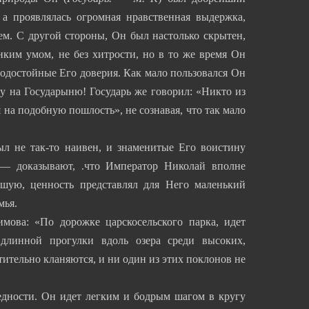
а проявлялась огромная нравственная выдержка,
ем. С другой стороны, Он был настолько скрытен,
нким умом, не без хитрости, но в то же время Он
лодостойные Его доверия. Как мало пользовался Он
ту на Государыню! Государь же говорил: «Никто из
на подобную пошлость», не сознавая, что так мало
был не так-то наивен, и знаменитые Его воистину
 — доказывают, .что Император Николай вполне
ьшую, ценность представлял для Него маленький
мья.
мова: «По дорожке царскосельского парка, идет
линной прогулки вдоль озера среди высоких,
тительно кланяются, и ни один из этих поклонов не
едности. Он идет легким и бодрым шагом в кругу