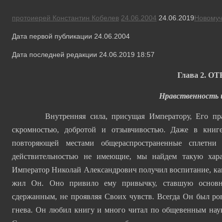
протоиерей Константин Кобелев
24.06.2004
24.06.2019
Новомуч
Дата первой публикации 24.06.2004
Дата последней редакции 24.06.2019 18:57
Глава 2. ОТ
Нравственность 
Внутренняя сила, присущая Императору, Его право 
скромностью, добротой и отзывчивостью. Даже в книг
повторяющей местами общераспространенные сплетни
действительностью не имеющие, мы найдем такую харак
Император Николай Александрович получил воспитание, как
жил Он. Оно привило ему привычку, ставшую основн
сдержанным, не проявляя Своих чувств. Всегда Он был ро
гнева. Он любил книгу и много читал по общевенным наук