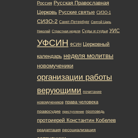
Русская Православная
Россия
Церковь
Русские святые
СИЗО-1
СИЗО-2
Санкт-Петербург
Святой Царь
УИС
Суды и судьи
Николай
Страстная неделя
УФСИН
Церковный
ФСИН
неделя молитвы
календарь
новомученики
организации работы
верующими
почитание
права человека
новомучеников
правосудие
проповедь
преступление
протоиерей Константин Кобелев
ресоциализация
реадаптация