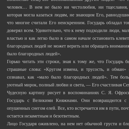
человек… В нем не было ни честолюбия, ни тщеславия, 
которая могла казаться людям, не знающим Его, равнодуши
что многие считали Его неискренним. Государь обладал то
доверял всем. Удивительно, что к нему подходили люди, ма
властью и как легко было в самом начале остановить клеве
благородных людей не может верить или обращать внимания 
было благородных людей».
Горько читать эти строки, зная к тому же, что Государь 
страшные слова: «Кругом измена, и трусость, и обман»
сознавал, как «мало было благородных людей». Тем бол
уютный мирок, полный любви и света, — Его счастливая Се
Чудесную картину рисует в воспоминаниях С. Я. Офроси
Государь с Великими Княжнами. Они возврашдются с д
опушенных снегом елей. Все, кто встречается им в пути, поч
остается незаметным и безответным.
Лицо Государя оживлено, на нем нет обычной грусти и бл