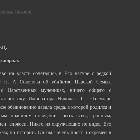
еники
,
Новости
ЕЦ.
и мораль
на власть сочетались в Его натуре с редкой
е Н. А Соколова об убийстве Царской Семьи,
 о Царственных мучениках, ничего общего с
теристику Императора Николая II : «Государь
ое обыкновенно давала среда, в которой родился и
ым правилом поведения: быть всегда ровным,
вен, спокоен. Никто из окружающих не видел Его
ам, по истории. Он был очень прост и скромен в