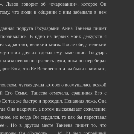
». Львов говорит об «очаровании», которое Он
 тому, что люди в общении с ним забывали в нем
еданная подруга Государыни Анна Танеева пишет
о побаивались. В одно из первых моих дежурств я
ель-адъютант, великий князь. После обеда великий
рисутствии других сделал ему замечание. Государь
о князя невольно тряслись руки, пока он перебирал
дарит Бога, что Ее Величество и вы были в комнате,
ловеком, чуткая душа которого возмущалась всякой
й Его Семье. Танеева отмечала, сравнивая Его с
 Ее так же быстро и проходил. Ненавидя ложь, Она
огда Она накричит, а потом высказывает сожаление:
днее, но когда Он сердился, то как бы переставал
нее». Но в другом месте Танеева пишет то, что
природы Он (
Государь. — М. К
) был добрейший