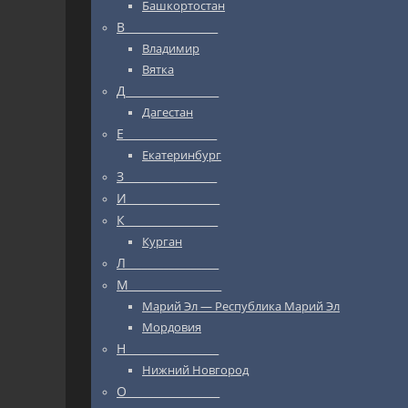
Башкортостан
В_________________
Владимир
Вятка
Д_________________
Дагестан
Е_________________
Екатеринбург
З_________________
И_________________
К_________________
Курган
Л_________________
М_________________
Марий Эл — Республика Марий Эл
Мордовия
Н_________________
Нижний Новгород
О_________________