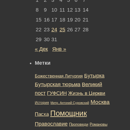
8
9
10
11
12
13
14
15
16
17
18
19
20
21
22
23
24
25
26
27
28
29
30
31
« Дек
Янв »
Метки
Бутырка
Божественная Литургия
Бутырская тюрьма
Великий
пост
ГУФСИН
Жизнь в Церкви
Москва
История
Митр. Антоний Сурожский
Помощник
Пасха
Православие
Романовы
Проповеди