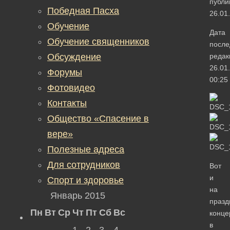
публи
Победная Пасха
26.01
Обучение
Дата
Обучение священников
после
Обсуждение
редак
26.01
Форумы
00:25
Фотовидео
Контакты
Общество «Спасение в
вере»
Полезные адреса
Для сотрудников
Вот
и
Спорт и здоровье
на
Январь 2015
празд
Пн
Вт
Ср
Чт
Пт
Сб
Вс
конце
в
1
2
3
4