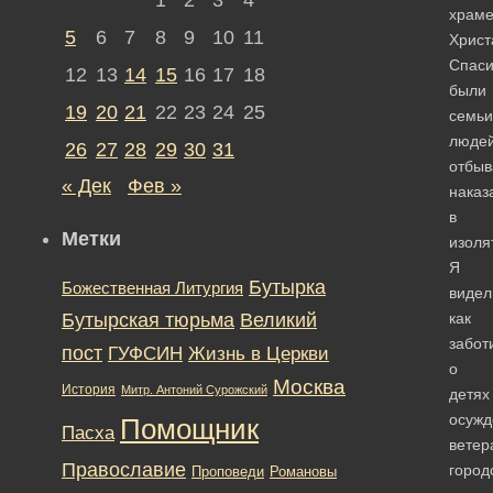
храм
5
6
7
8
9
10
11
Христ
Спаси
12
13
14
15
16
17
18
были
19
20
21
22
23
24
25
семьи
людей
26
27
28
29
30
31
отбы
« Дек
Фев »
наказ
в
Метки
изоля
Я
Бутырка
Божественная Литургия
видел
Бутырская тюрьма
Великий
как
забот
пост
ГУФСИН
Жизнь в Церкви
о
Москва
История
Митр. Антоний Сурожский
детях
осужд
Помощник
Пасха
ветер
Православие
город
Романовы
Проповеди