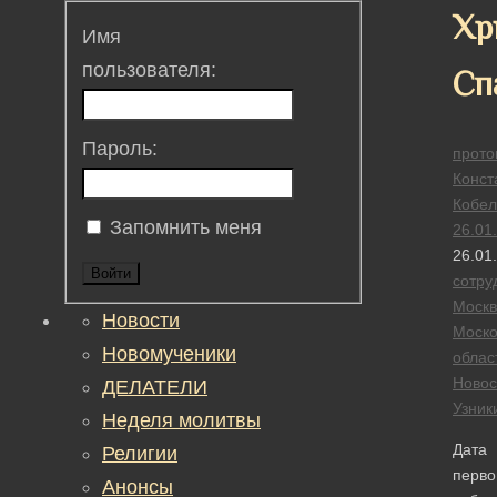
Хр
Имя
пользователя:
Сп
Пароль:
прото
Конст
Кобел
Запомнить меня
26.01
26.01
Войти
сотру
Москв
Новости
Моско
Новомученики
облас
Новос
ДЕЛАТЕЛИ
Узник
Неделя молитвы
Дата
Религии
перво
Анонсы