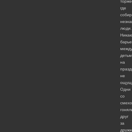
торже
где
собир
незна
люди.
Никак
барье
межд
детьм
на
празд
не
ощущ
Одни
со
смех
гонял
друг
за
дружк