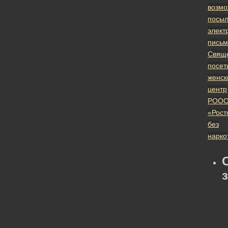
возмо
посыл
элект
письм
Свящ
посет
женск
центр
РОО
«Рост
без
нарко