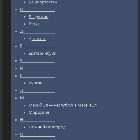
Башкортостан
В_________________
Владимир
Вятка
Д_________________
Дагестан
Е_________________
Екатеринбург
З_________________
И_________________
К_________________
Курган
Л_________________
М_________________
Марий Эл — Республика Марий Эл
Мордовия
Н_________________
Нижний Новгород
О_________________