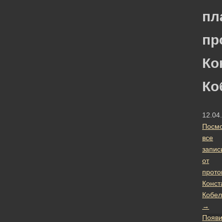
пл
пр
Ко
Ко
12.04
Посмо
все
запис
от
прото
Конст
Кобел
→
Появи