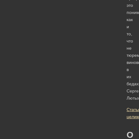
это
поним
как
и
то,
что
не
тюре
винов
в
их
бедах
Серге
Люты
Стать
целик
О