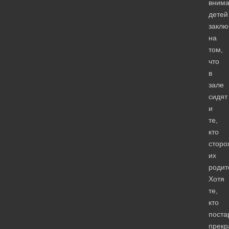
вним
детей
заклю
на
том,
что
в
зале
сидят
и
те,
кто
сторо
их
родит
Хотя
те,
кто
поста
прекр