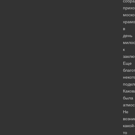
собра
прихо
моско
храмо
в
день
мило
к
заклю
Еще
благо
некот
подкл
Каков
была
атмо
Не
возни
какой
то