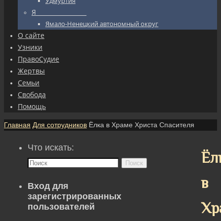
Удмуртия
Я_________________
Ямало-Ненецкий автономный округ
О сайте
Узники
ПравоСудие
Жертвы
Семьи
Свобода
Помощь
Главная
Для сотрудников
Ёлка в Храме Христа Спасителя
Что искать:
Ёл
Поиск
в
Вход для
зарегистрированных
Хр
пользователей