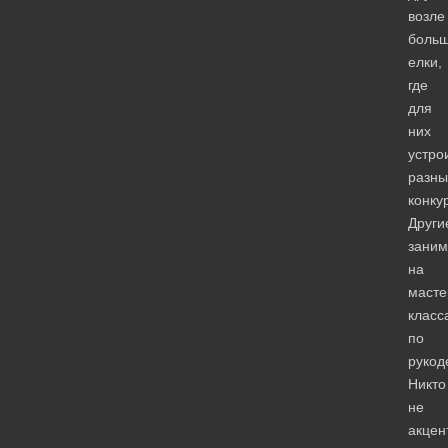
возле
боль
елки,
где
для
них
устро
разны
конку
Други
заним
на
масте
класс
по
рукод
Никто
не
акцен