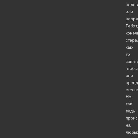
нелов
или
напр
Ребят,
конеч
стара
как-
то
занят
чтобы
они
преод
стесн
Но
так
ведь
проис
на
любы