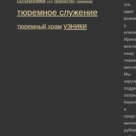
сотрудники
творчество
суд
терроризм
эта
тюремное служение
идея
возни
узники
у
тюремный храм
еписк
Ирина
возгл
нашу
тюре
мисси
Мы
заруч
подде
патри
Кирил
а
средс
милл
рубле