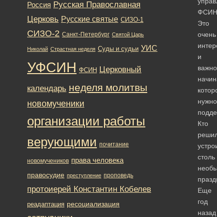
управ
Русская Православная
Россия
ФСИН
Церковь
Русские святые
СИЗО-1
Это
СИЗО-2
очень
Санкт-Петербург
Святой Царь
интер
УИС
Суды и судьи
Николай
Страстная неделя
и
УФСИН
важно
Церковный
ФСИН
начин
неделя молитвы
календарь
котор
нужно
новомученики
подде
организации работы
Кто
реши
верующими
почитание
устро
столь
права человека
новомучеников
необ
правосудие
проповедь
преступление
празд
протоиерей Константин Кобелев
Еще
год
ресоциализация
реадаптация
назад