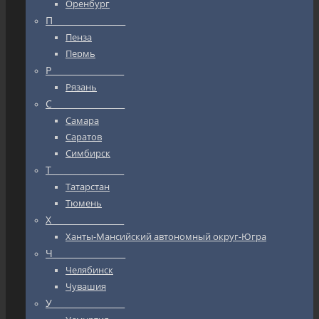
Оренбург
П_________________
Пенза
Пермь
Р_________________
Рязань
С_________________
Самара
Саратов
Симбирск
Т_________________
Татарстан
Тюмень
Х_________________
Ханты-Мансийский автономный округ-Югра
Ч_________________
Челябинск
Чувашия
У_________________