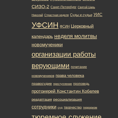
СИЗО-2
Санкт-Петербург
Святой Царь
УИС
Суды и судьи
Николай
Страстная неделя
УФСИН
Церковный
ФСИН
неделя молитвы
календарь
новомученики
организации работы
верующими
почитание
права человека
новомучеников
правосудие
проповедь
преступление
протоиерей Константин Кобелев
ресоциализация
реадаптация
сотрудники
творчество
суд
терроризм
тюремное служение