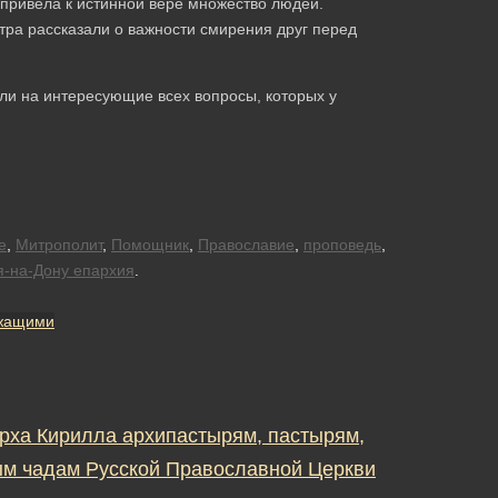
привела к истинной вере множество людей.
тра рассказали о важности смирения друг перед
ли на интересующие всех вопросы, которых у
е
,
Митрополит
,
Помощник
,
Православие
,
проповедь
,
я-на-Дону епархия
.
ужащими
рха Кирилла архипастырям, пастырям,
м чадам Русской Православной Церкви