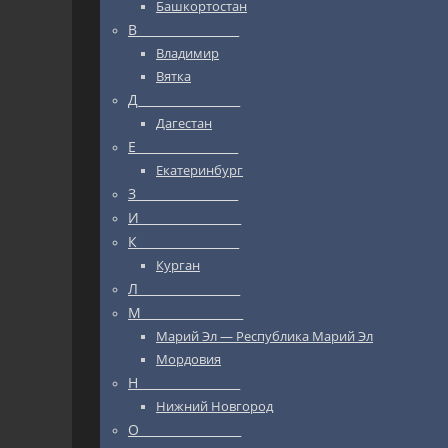
Башкортостан
В_________________
Владимир
Вятка
Д_________________
Дагестан
Е_________________
Екатеринбург
З_________________
И_________________
К_________________
Курган
Л_________________
М_________________
Марий Эл — Республика Марий Эл
Мордовия
Н_________________
Нижний Новгород
О_________________