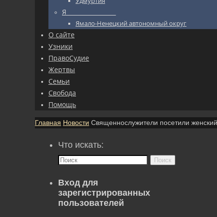
Удмуртия
Я_________________
Ямало-Ненецкий автономный округ
О сайте
Узники
ПравоСудие
Жертвы
Семьи
Свобода
Помощь
Главная
Новости
Священнослужители посетили женский
Что искать:
Поиск
Вход для
зарегистрированных
пользователей