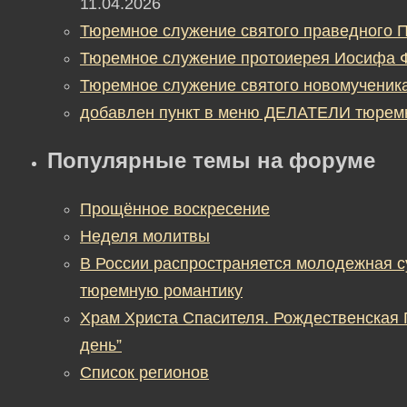
11.04.2026
Тюремное служение святого праведного П
Тюремное служение протоиерея Иосифа 
Тюремное служение святого новомученик
добавлен пункт в меню ДЕЛАТЕЛИ тюрем
Популярные темы на форуме
Прощённое воскресение
Неделя молитвы
В России распространяется молодежная 
тюремную романтику
Храм Христа Спасителя. Рождественская
день”
Список регионов