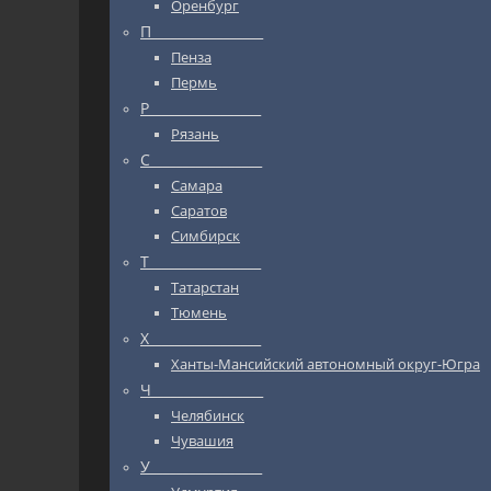
Оренбург
П_________________
Пенза
Пермь
Р_________________
Рязань
С_________________
Самара
Саратов
Симбирск
Т_________________
Татарстан
Тюмень
Х_________________
Ханты-Мансийский автономный округ-Югра
Ч_________________
Челябинск
Чувашия
У_________________