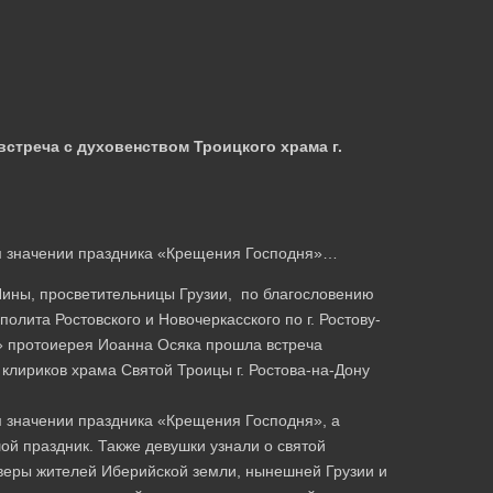
стреча с духовенством Троицкого храма г.
ом значении праздника «Крещения Господня»…
ины, просветительницы Грузии, по благословению
олита Ростовского и Новочеркасского по г. Ростову-
в» протоиерея Иоанна Осяка прошла встреча
клириков храма Святой Троицы г. Ростова-на-Дону
м значении праздника «Крещения Господня», а
ой праздник. Также девушки узнали о святой
 веры жителей Иберийской земли, нынешней Грузии и