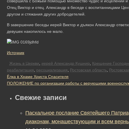
совершила с Божьей помощью множество чудес и исцелений и 
Отец Виктор и отец. Александр в беседе с воспитанницами Цен
другом и стяжания других добродетелей.
В завершение беседы иерей Виктор и дъякон Александр ответи
девушек накопилось не мало.
Источник
Жизнь в Церкви
,
иерей Александр Кушнир
,
Крещение Господн
реабилитация
,
ресоциализация
,
Ростовская область
,
Ростовска
Ёлка в Храме Христа Спасителя
ПОЛОЖЕНИЕ по организации работы с верующими военносл
Свежие записи
Пасхальное послание Святейшего Патриа
диаконам, монашествующим и всем верны