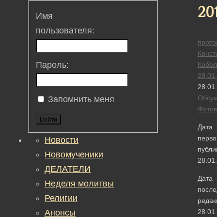
20
Имя
пользователя:
прото
Конст
Пароль:
Кобел
28.01
28.01
Обсу
Запомнить меня
Фотов
Войти
Дата
перво
Новости
публи
Новомученики
28.01
ДЕЛАТЕЛИ
Дата
Неделя молитвы
после
Религии
редак
Анонсы
28.01