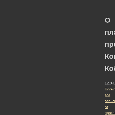
О
пл
пр
Ко
Ко
12.04
Посмо
все
запис
от
прото