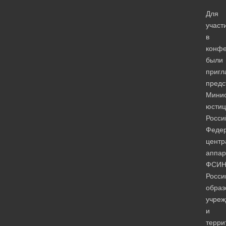
Для
участ
в
конф
были
приг
предс
Минис
юстиц
Росси
Федер
центр
аппар
ФСИ
Росси
образ
учреж
и
терри