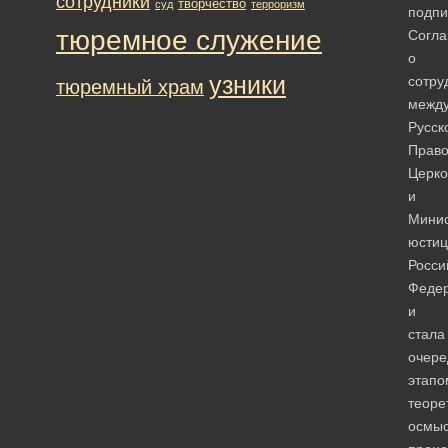
сотрудники
творчество
суд
терроризм
подпи
тюремное служение
Согл
о
узники
сотру
тюремный храм
межд
Русск
Право
Церк
и
Минис
юстиц
Росси
Феде
и
стала
очер
этапо
теоре
осмы