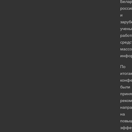
Белар
росси
и
заруб
учены
работ
средс
массо
инфо
По
итога
конф
были
приня
реком
напр
на
повы
эффек