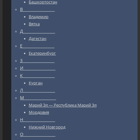
Башкортостан
В_________________
Владимир
Вятка
Д_________________
Дагестан
Е_________________
Екатеринбург
З_________________
И_________________
К_________________
Курган
Л_________________
М_________________
Марий Эл — Республика Марий Эл
Мордовия
Н_________________
Нижний Новгород
О_________________