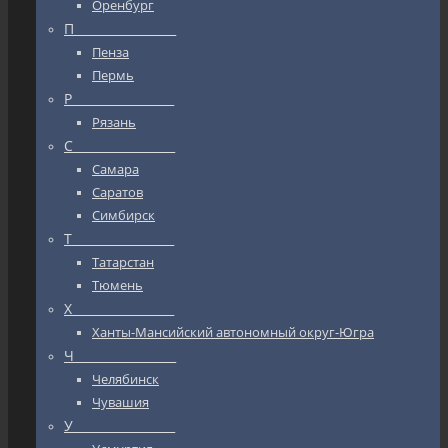
Оренбург
П_________________
Пенза
Пермь
Р_________________
Рязань
С_________________
Самара
Саратов
Симбирск
Т_________________
Татарстан
Тюмень
Х_________________
Ханты-Мансийский автономный округ-Югра
Ч_________________
Челябинск
Чувашия
У_________________