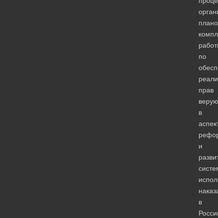
проце
орган
план
компл
работ
по
обес
реали
прав
веру
в
аспек
рефо
и
разви
систе
испол
наказ
в
Росси