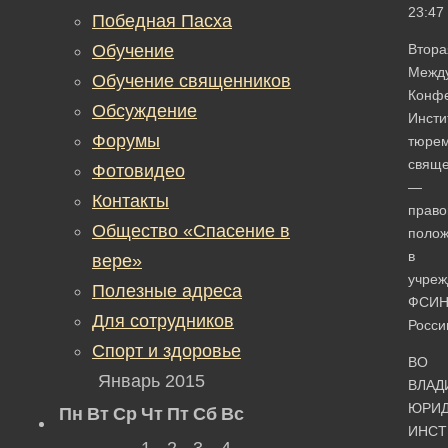
23:47
Победная Пасха
Обучение
Втора
Межд
Обучение священников
Конфе
Обсуждение
Инсти
Форумы
тюре
свяще
Фотовидео
—
Контакты
право
Общество «Спасение в
поло
в
вере»
учреж
Полезные адреса
ФСИ
Для сотрудников
Росси
Спорт и здоровье
ВО
Январь 2015
ВЛАД
ЮРИ
Пн
Вт
Ср
Чт
Пт
Сб
Вс
ИНСТ
1
2
3
4