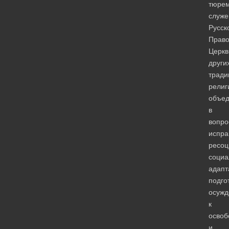
тюрем
служе
Русск
Право
Церкв
други
тради
религ
объе
в
вопро
испра
ресоц
социа
адапт
подго
осужд
к
осво
и