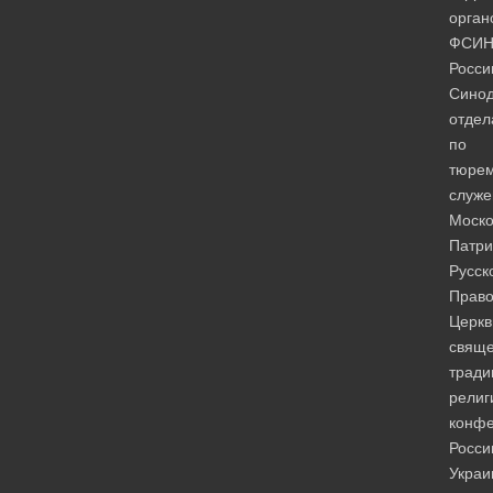
орган
ФСИ
Росси
Синод
отдел
по
тюре
служ
Моско
Патри
Русск
Право
Церкв
свяще
тради
религ
конфе
Росси
Украи