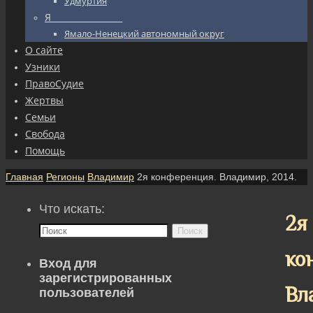
Удмуртия
Я_________________
Ямало-Ненецкий автономный округ
О сайте
Узники
ПравоСудие
Жертвы
Семьи
Свобода
Помощь
Главная
Регионы
Владимир
2я конференция. Владимир, 2014.
Что искать:
2я
Поиск
ко
Вход для
зарегистрированных
Вл
пользователей