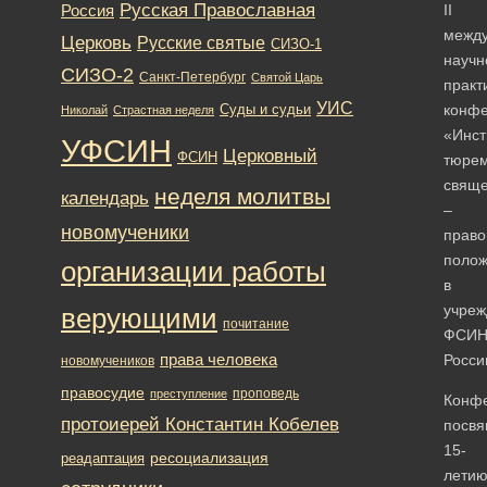
Русская Православная
Россия
II
межд
Церковь
Русские святые
СИЗО-1
научн
СИЗО-2
Санкт-Петербург
Святой Царь
практ
УИС
конф
Суды и судьи
Николай
Страстная неделя
«Инст
УФСИН
Церковный
ФСИН
тюре
свяще
неделя молитвы
календарь
–
новомученики
право
поло
организации работы
в
учреж
верующими
почитание
ФСИ
права человека
Росси
новомучеников
правосудие
проповедь
преступление
Конф
протоиерей Константин Кобелев
посв
15-
ресоциализация
реадаптация
лети