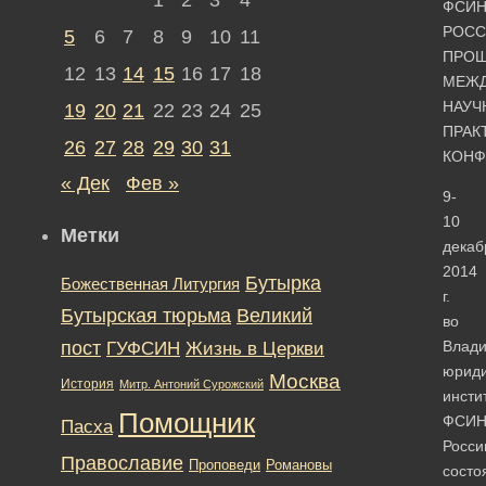
ФСИ
РОСС
5
6
7
8
9
10
11
ПРО
12
13
14
15
16
17
18
МЕЖД
НАУЧ
19
20
21
22
23
24
25
ПРАК
26
27
28
29
30
31
КОНФ
« Дек
Фев »
9-
10
Метки
декаб
2014
Бутырка
Божественная Литургия
г.
Бутырская тюрьма
Великий
во
пост
ГУФСИН
Влад
Жизнь в Церкви
юрид
Москва
История
Митр. Антоний Сурожский
инсти
Помощник
ФСИ
Пасха
Росси
Православие
Романовы
Проповеди
состо