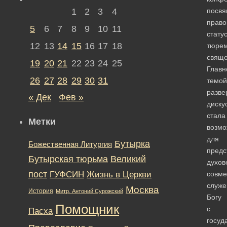
1
2
3
4
посв
право
5
6
7
8
9
10
11
стату
12
13
14
15
16
17
18
тюре
свяще
19
20
21
22
23
24
25
Главн
26
27
28
29
30
31
темой
разве
« Дек
Фев »
диску
стала
Метки
возмо
для
Бутырка
Божественная Литургия
предс
Бутырская тюрьма
Великий
духов
пост
ГУФСИН
Жизнь в Церкви
совм
служе
Москва
История
Митр. Антоний Сурожский
Богу
Помощник
с
Пасха
госуд