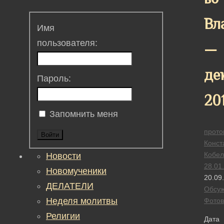
Вл
Имя
пользователя:
—
де
Пароль:
20
Запомнить меня
прото
Войти
Конст
Кобел
Новости
28.01
Новомученики
20.09
ДЕЛАТЕЛИ
Обсу
Неделя молитвы
Фотов
Религии
Дата