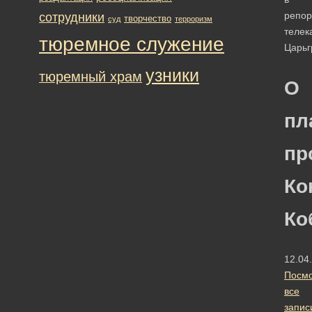
репор
сотрудники
творчество
суд
терроризм
телек
тюремное служение
Царьг
узники
тюремный храм
О
пл
пр
Ко
Ко
12.04
Посмо
все
запис