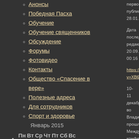
Анонсы
перво
публи
Победная Пасха
28.01
Обучение
Дата
Обучение священников
после
Обсуждение
редак
Форумы
20.09
00:16
Фотовидео
Контакты
https
v=XB6
Общество «Спасение в
вере»
10-
11
Полезные адреса
декаб
Для сотрудников
во
Спорт и здоровье
Влад
прош
Январь 2015
Межд
Пн
Вт
Ср
Чт
Пт
Сб
Вс
конфе