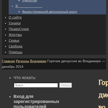
Удмуртия
Я_________________
Ямало-Ненецкий автономный округ
О сайте
Узники
ПравоСудие
Жертвы
Семьи
Свобода
Помощь
Главная
Регионы
Владимир
Горячая дискуссия во Владимире —
декабрь 2014
Что искать:
Го
Поиск
ди
Вход для
зарегистрированных
во
пользователей