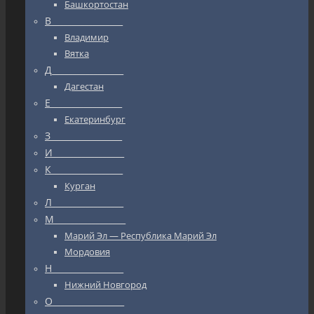
Башкортостан
В_________________
Владимир
Вятка
Д_________________
Дагестан
Е_________________
Екатеринбург
З_________________
И_________________
К_________________
Курган
Л_________________
М_________________
Марий Эл — Республика Марий Эл
Мордовия
Н_________________
Нижний Новгород
О_________________