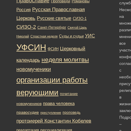
Православие
Романовы
Проповеди
служб
Русская Православная
Россия
Несм
на
Церковь
Русские святые
СИЗО-1
множе
СИЗО-2
Санкт-Петербург
Святой Царь
разли
УИС
Суды и судьи
мнени
Николай
Страстная неделя
все
УФСИН
Церковный
ФСИН
участ
конф
неделя молитвы
календарь
согла
новомученики
с
необх
организации работы
прису
религ
верующими
почитание
в
права человека
жизни
новомучеников
заклю
правосудие
проповедь
преступление
Подро
протоиерей Константин Кобелев
–
ресоциализация
реадаптация
в