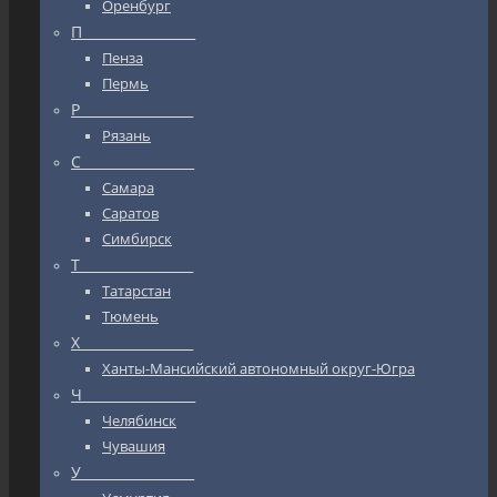
Оренбург
П_________________
Пенза
Пермь
Р_________________
Рязань
С_________________
Самара
Саратов
Симбирск
Т_________________
Татарстан
Тюмень
Х_________________
Ханты-Мансийский автономный округ-Югра
Ч_________________
Челябинск
Чувашия
У_________________