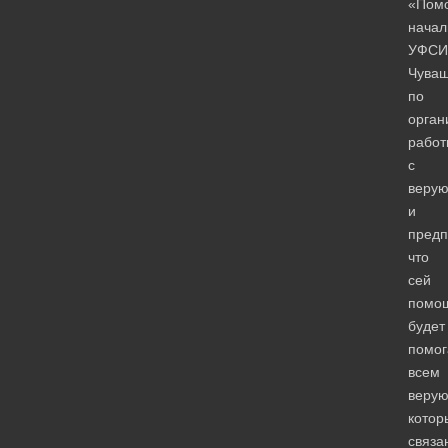
«Пом
начал
УФСИ
Чува
по
орган
работ
с
веру
и
предп
что
сей
помо
будет
помог
всем
веру
котор
связа