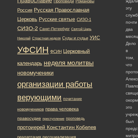
Православие
ждал
Романовы
Проповеди
эту
Русская Православная
Россия
служб
Церковь
Русские святые
СИЗО-1
почти
СИЗО-2
Санкт-Петербург
два
Святой Царь
месяц
УИС
Суды и судьи
Николай
Страстная неделя
Дело
УФСИН
в
Церковный
ФСИН
том,
неделя молитвы
календарь
что
прото
новомученики
Алекс
организации работы
Павло
свяще
верующими
почитание
окор
это
права человека
новомучеников
учреж
правосудие
проповедь
преступление
был
протоиерей Константин Кобелев
предс
митро
ресоциализация
реадаптация