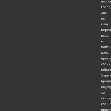
чтобы
Госпо
дал
им
силу
перен
испыт
и
найти
силы
проси
своих
обидч
Этим
прош
осуж
со
своим
свящ
присо