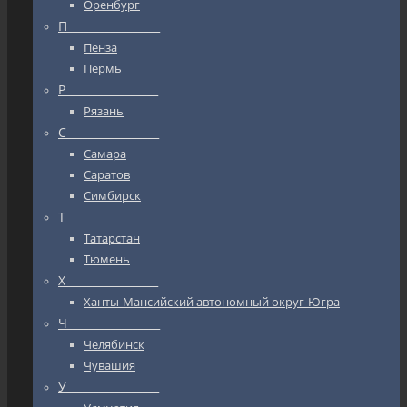
Оренбург
П_________________
Пенза
Пермь
Р_________________
Рязань
С_________________
Самара
Саратов
Симбирск
Т_________________
Татарстан
Тюмень
Х_________________
Ханты-Мансийский автономный округ-Югра
Ч_________________
Челябинск
Чувашия
У_________________