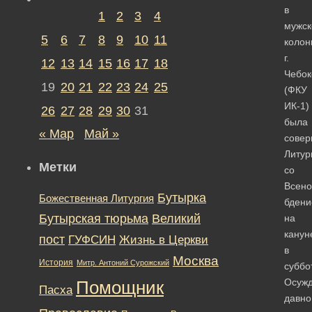
в
1
2
3
4
мужск
5
6
7
8
9
10
11
колон
г.
12
13
14
15
16
17
18
Чебок
19
20
21
22
23
24
25
(ФКУ
ИК-1)
26
27
28
29
30
31
была
« Мар
Май »
сове
Литур
Метки
со
Всен
Бутырка
Божественная Литургия
бден
Бутырская тюрьма
Великий
на
канун
пост
ГУФСИН
Жизнь в Церкви
в
Москва
История
Митр. Антоний Сурожский
суббо
Осуж
Помощник
Пасха
давно