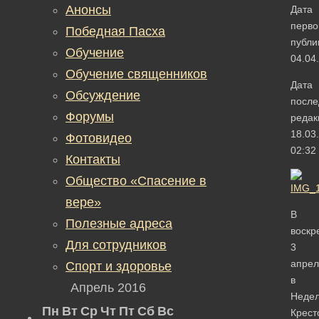
Анонсы
Дата
перво
Победная Пасха
публи
Обучение
04.04
Обучение священников
Дата
Обсуждение
после
Форумы
редак
18.03
Фотовидео
02:32
Контакты
Общество «Спасение в
вере»
В
Полезные адреса
воскр
Для сотрудников
3
апрел
Спорт и здоровье
в
Апрель 2016
Неде
Пн
Вт
Ср
Чт
Пт
Сб
Вс
Крест