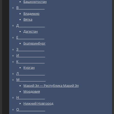
Башкортостан
В_________________
Владимир
Вятка
Д_________________
Дагестан
Е_________________
Екатеринбург
З_________________
И_________________
К_________________
Курган
Л_________________
М_________________
Марий Эл — Республика Марий Эл
Мордовия
Н_________________
Нижний Новгород
О_________________