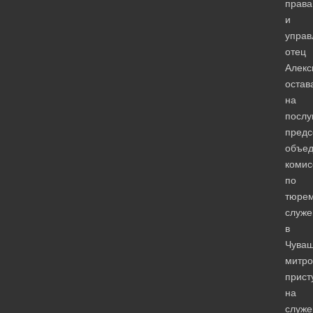
права
и
управ
отец
Алекс
остав
на
посл
предс
объе
комис
по
тюре
служ
в
Чуваш
митро
прист
на
служе