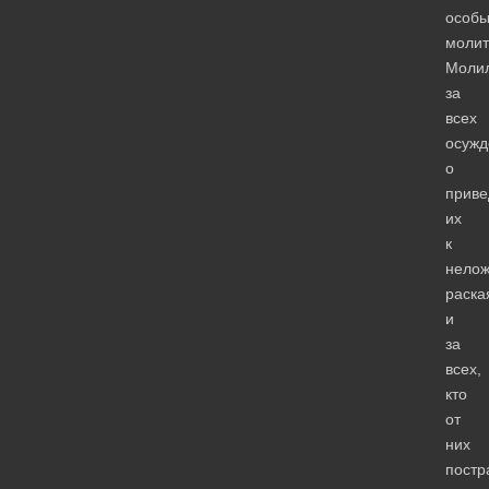
особ
молит
Моли
за
всех
осужд
о
прив
их
к
нело
раска
и
за
всех,
кто
от
них
постр