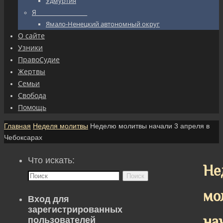
Удмуртия
Я_________________
Ямало-Ненецкий автономный округ
О сайте
Узники
ПравоСудие
Жертвы
Семьи
Свобода
Помощь
Главная
Неделя молитвы
Неделю молитвы начали 3 апреля в
Чебоксарах
Что искать:
Не
Поиск
мо
Вход для
зарегистрированных
на
пользователей