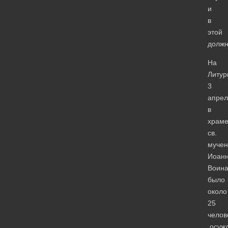
и
в
этой
должн
На
Литур
3
апрел
в
храм
св.
мучен
Иоан
Воин
было
около
25
челов
осуж