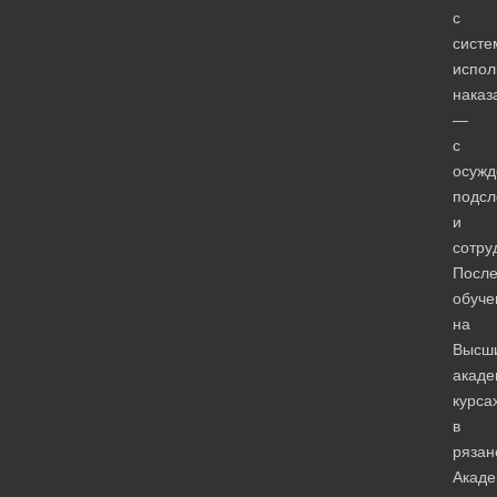
с
систе
испол
наказ
―
с
осужд
подсл
и
сотру
Посл
обуче
на
Высш
акаде
курса
в
рязан
Акад