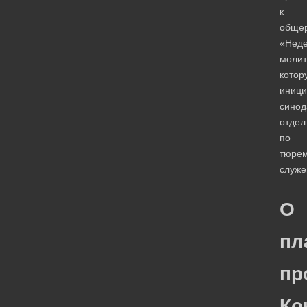
к
общер
«Нед
молит
котор
иници
синод
отдел
по
тюре
служе
О
пл
пр
Ко