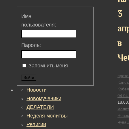
3
Имя
пользователя:
ап
в
Пароль:
Че
Запомнить меня
прото
Войти
Конст
Кобел
Новости
04.04
Новомученики
18.03
ДЕЛАТЕЛИ
моли
Неделя молитвы
Новос
Чува
Религии