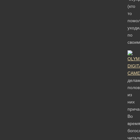
(кто
то
помо
уходи
по
своим
делам
полов
из
них
прича
Во
врем
богос
читал