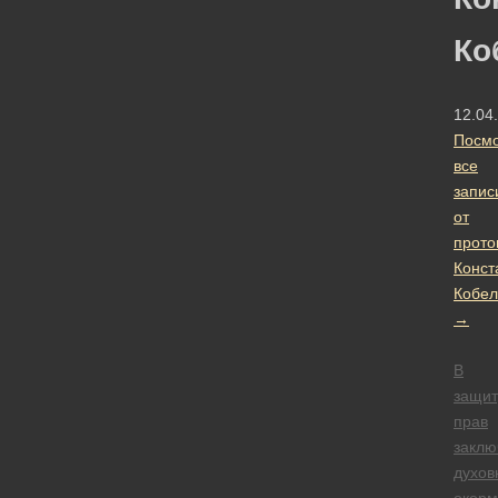
Ко
12.04
Посмо
все
запис
от
прото
Конст
Кобел
→
В
защит
прав
заклю
духов