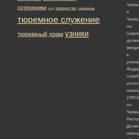
Чебок
сотрудники
творчество
суд
терроризм
и
тюремное служение
Чува
на
узники
тюремный храм
нову
должн
введе
в
управ
Феде
служ
испол
наказ
(УФС
по
Чуваш
Респу
Должн
имену