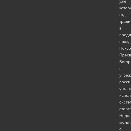
уже
котор
год,
тради
в
предд
празд
Покро
Пресв
Богор
в
учреж
росси
уголо
испол
систе
старт
Неде
моли
о