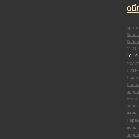
об
прото
Конст
Кобел
11.10
16.10
моли
Нижн
Новго
Новос
недел
моли
перв
день
,
Перв
день
недел