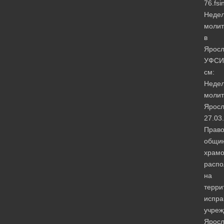
76.fsi
Неде
моли
в
Яросл
УФСИ
см:
Неде
моли
Яросл
27.03
Прав
общи
храмо
расп
на
терри
испра
учреж
Яросл