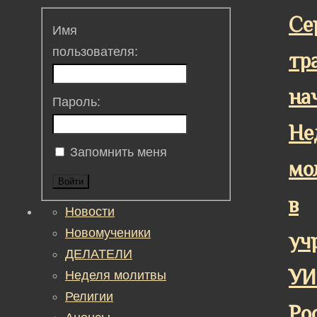
Се
Имя
пользователя:
тр
на
Пароль:
Не
Запомнить меня
мо
Войти
в
Новости
Новомученики
уч
ДЕЛАТЕЛИ
УИ
Неделя молитвы
Религии
Ро