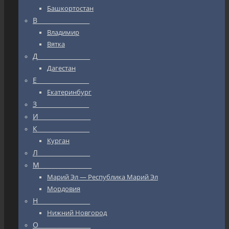
Башкортостан
В_________________
Владимир
Вятка
Д_________________
Дагестан
Е_________________
Екатеринбург
З_________________
И_________________
К_________________
Курган
Л_________________
М_________________
Марий Эл — Республика Марий Эл
Мордовия
Н_________________
Нижний Новгород
О_________________