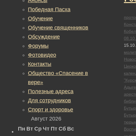
Анонсы
Победная Пасха
прото
Обучение
Конст
Обучение священников
Кобел
Обсуждение
08.10
Форумы
15.10
моли
Фотовидео
Новос
Контакты
Церк
Общество «Спасение в
кален
"Курск
вере»
Адыге
Полезные адреса
арест
Для сотрудников
библи
Бутыр
Спорт и здоровье
Бутыр
Август 2026
тюрь
Пн
Вт
Ср
Чт
Пт
Сб
Вс
Воспи
колон