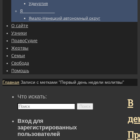
Удмуртия
Я_________________
Ямало-Ненецкий автономный округ
О сайте
Узники
ПравоСудие
Жертвы
Семьи
Свобода
Помощь
Главная
Записи с метками "Первый день недели молитвы"
Что искать:
В
Поиск
де
Вход для
зарегистрированных
Пр
пользователей