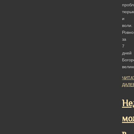
пробл
тюрь
и
воли.
Ровно
за
7
дней
Богор
велик
ЧИТА
ДАЛЕ
Не
мо
в