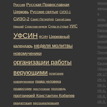
женщ
Русская Православная
Россия
женщ
Церковь
Русские святые
СИЗО-1
в
СИЗО-2
зоне
,
Санкт-Петербург
Святой Царь
иерей
УИС
Суды и судьи
Николай
Страстная неделя
Евген
УФСИН
Гаври
Церковный
ФСИН
иерей
неделя молитвы
календарь
Миха
Панче
новомученики
иеро
организации работы
Евсев
(Арха
верующими
почитание
ИК-17
ИК-4
,
права человека
новомучеников
ИК-5
,
правосудие
проповедь
преступление
ИК-6
,
протоиерей Константин Кобелев
ИК-8
,
ИК-9
,
ресоциализация
реадаптация