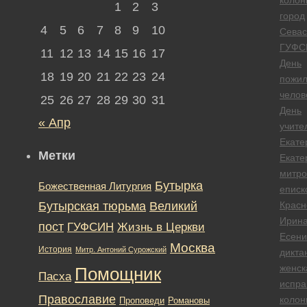
1
2
3
город
4
5
6
7
8
9
10
Севас
ГУФС
11
12
13
14
15
16
17
День
18
19
20
21
22
23
24
пожил
челов
25
26
27
28
29
30
31
День
« Апр
учите
Екате
Метки
Екате
митро
Бутырка
Божественная Литургия
еписк
Бутырская тюрьма
Великий
Красн
Ирин
пост
ГУФСИН
Жизнь в Церкви
Есени
Москва
История
Митр. Антоний Сурожский
дикта
женск
Помощник
Пасха
испра
Православие
колон
Романовы
Проповеди