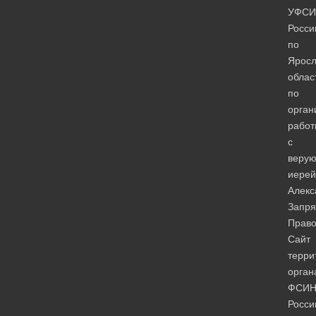
УФСИ
Росси
по
Яросл
облас
по
орган
работ
с
веру
иерей
Алекс
Запря
Право
Сайт
терри
орган
ФСИ
Росси