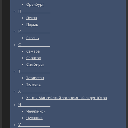
Оренбург
П_________________
Пенза
Пермь
Р_________________
Рязань
С_________________
Самара
Саратов
Симбирск
Т_________________
Татарстан
Тюмень
Х_________________
Ханты-Мансийский автономный округ-Югра
Ч_________________
Челябинск
Чувашия
У_________________