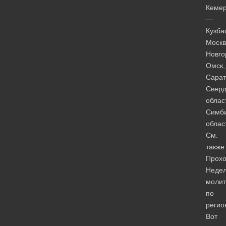
Кеме
—
Кузба
Москв
Новго
Омск,
Сарат
Сверд
облас
Симби
облас
См.
также
Прох
Неде
моли
по
регио
Вот