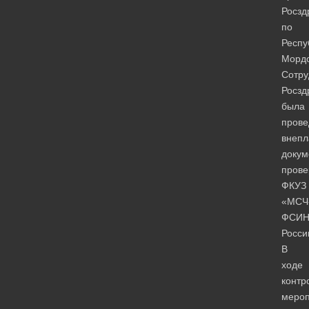
Росзд
по
Респу
Мордо
Сотру
Росзд
была
прове
внепл
докум
прове
ФКУЗ
«МСЧ
ФСИ
Росси
В
ходе
контр
мероп