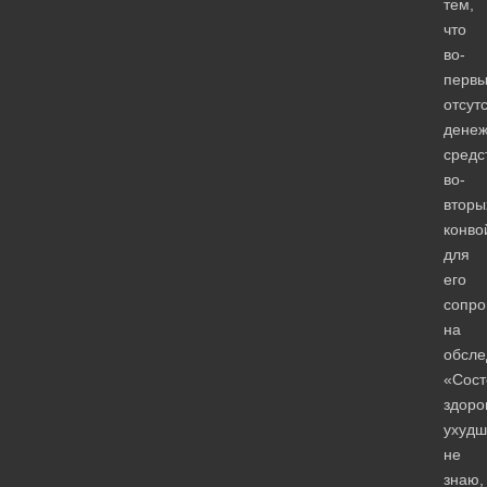
тем,
что
во-
первы
отсут
дене
средс
во-
вторы
конво
для
его
сопро
на
обсле
«Сост
здоро
ухудш
не
знаю,