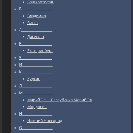
Башкортостан
В_________________
Владимир
Вятка
Д_________________
Дагестан
Е_________________
Екатеринбург
З_________________
И_________________
К_________________
Курган
Л_________________
М_________________
Марий Эл — Республика Марий Эл
Мордовия
Н_________________
Нижний Новгород
О_________________