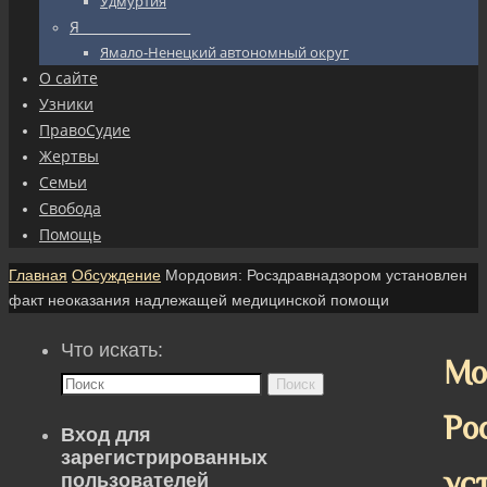
Удмуртия
Я_________________
Ямало-Ненецкий автономный округ
О сайте
Узники
ПравоСудие
Жертвы
Семьи
Свобода
Помощь
Главная
Обсуждение
Мордовия: Росздравнадзором установлен
факт неоказания надлежащей медицинской помощи
Что искать:
Мо
Поиск
Ро
Вход для
зарегистрированных
ус
пользователей