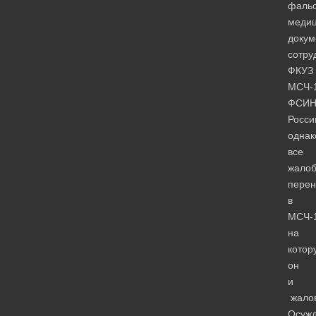
фаль
медиц
докум
сотру
ФКУЗ
МСЧ-
ФСИ
Росси
однак
все
жало
перен
в
МСЧ-1
на
котор
он
и
жалов
Осуж