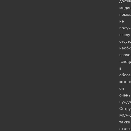
долж
медиц
помо
не
получ
ввиду
отсут
необ
враче
-спец
в
обсле
котор
он
очень
нужда
Сотру
МСЧ-
также
отказ