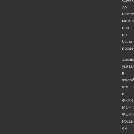
до
насто
моме
она
не
была
прове
Закл
указа
в
жалоб
что
в
ФКУЗ
МСЧ-
ФСИ
Росси
он