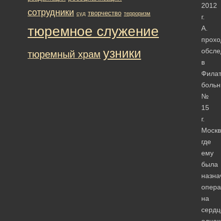
2012
сотрудники
творчество
суд
терроризм
г.
тюремное служение
А.
прохо
узники
обсле
тюремный храм
в
Филат
больн
№
15
г.
Москв
где
ему
была
назна
опера
на
сердц
однак