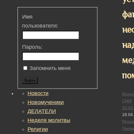
фа
Имя
пользователя:
не
на
Пароль:
ме
Запомнить меня
по
Войти
Новости
Монит
СМИ
Новомученики
18.04
ДЕЛАТЕЛИ
18.04
Неделя молитвы
Регио
Узник
Религии