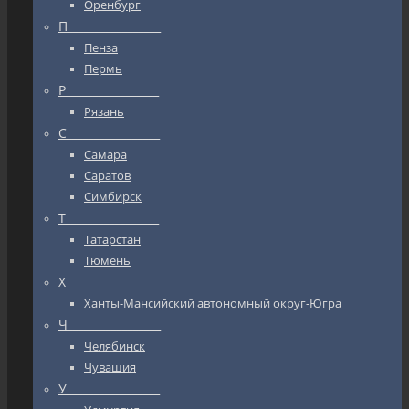
Оренбург
П_________________
Пенза
Пермь
Р_________________
Рязань
С_________________
Самара
Саратов
Симбирск
Т_________________
Татарстан
Тюмень
Х_________________
Ханты-Мансийский автономный округ-Югра
Ч_________________
Челябинск
Чувашия
У_________________