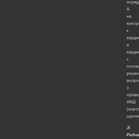
осужд
А.
на
консу
к
карди
и
карди
с
посл
реше
вопро
о
прове
АКШ
(аорт
шунти
Э.
Радна