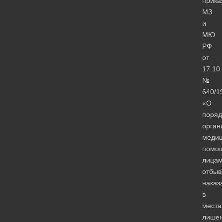
прика
МЗ
и
МЮ
РФ
от
17.10
№
640/1
«О
поряд
орган
медиц
помо
лицам
отбы
наказ
в
места
лише