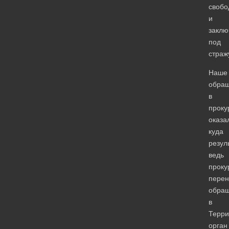
свобо
и
закл
под
страж
Наше
обра
в
проку
оказа
куда
резул
ведь
проку
перен
обра
в
Терри
орган