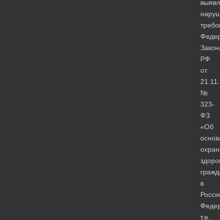
выяв
нару
требо
Федер
Закон
РФ
от
21.11
№
323-
ФЗ
«Об
основ
охра
здоро
гражд
в
Росси
Федер
т.е.