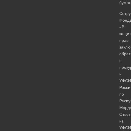
бумаг
Сотру
Фонд
«В
защит
прав
заклю
обрат
в
проку
и
УФСИ
Росси
по
Респу
Мордо
Ответ
из
УФСИ