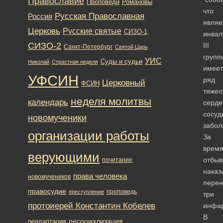
Православие
Романовы
Проповеди
что
Русская Православная
Россия
являе
Церковь
Русские святые
СИЗО-1
инва
СИЗО-2
III
Санкт-Петербург
Святой Царь
групп
УИС
Суды и судьи
Николай
Страстная неделя
имеет
УФСИН
ряд
Церковный
ФСИН
тяжел
неделя молитвы
календарь
серде
сосуд
новомученики
забол
организации работы
За
врем
верующими
отбыв
почитание
наказ
права человека
новомучеников
перен
правосудие
проповедь
преступление
три
протоиерей Константин Кобелев
инфар
В
ресоциализация
реадаптация