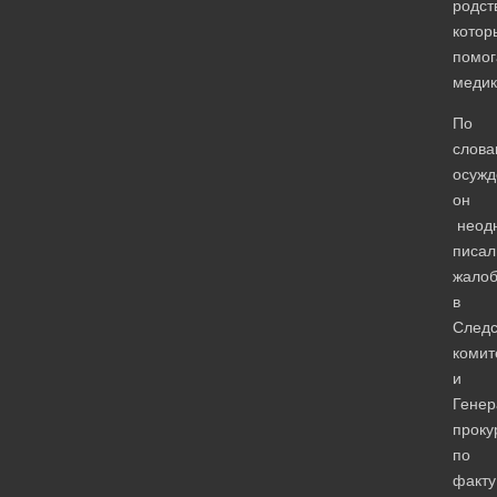
родст
котор
помог
медик
По
слова
осужд
он
неодн
писал
жало
в
Следс
комит
и
Генер
проку
по
факту