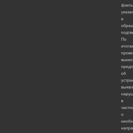
факты
указа
в
обра
подтв
По
итога
прове
вынес
предп
об
устра
выяв
наруш
в
частн
о
необх
напра