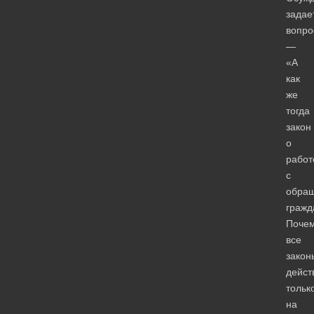
задае
вопро
—
«А
как
же
тогда
закон
о
работ
с
обра
гражд
Поче
все
закон
дейст
тольк
на