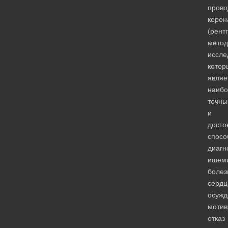
прово
коро
(рент
метод
иссле
котор
являе
наибо
точн
и
досто
спосо
диагн
ишем
болез
сердц
осужд
мотив
отказ