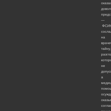
оказа
довол
предс
—
ФСИ
сосла
на
враче
тайну,
разгл
котор
не
допус
а
медиц
помо
осужд
оказы
согла