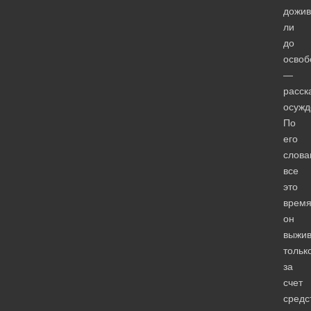
дожив
ли
до
освоб
—
расск
осужд
По
его
слова
все
это
врем
он
выжи
тольк
за
счет
средс