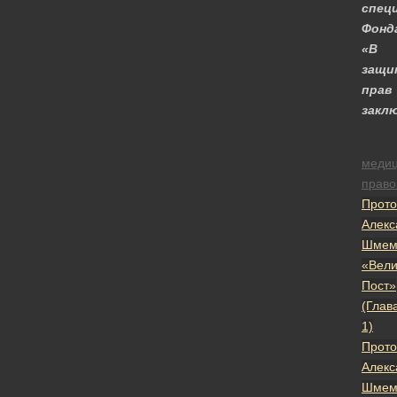
спец
Фонд
«В
защи
прав
закл
меди
право
Прото
Алекс
Шмем
«Вели
Пост»
(Глав
1)
Прото
Алекс
Шмем