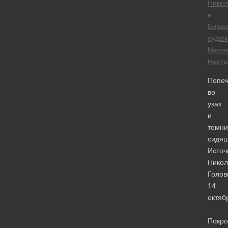
Никол
в
Бирю
худож
Миха
Несте
Попеч
во
узах
и
темни
сидя
Источ
Никол
Голов
14
октяб
–
Покро