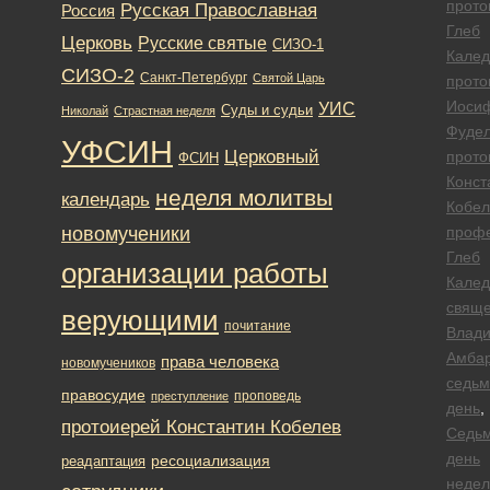
прото
Русская Православная
Россия
Глеб
Церковь
Русские святые
СИЗО-1
Калед
СИЗО-2
Санкт-Петербург
Святой Царь
прото
Иоси
УИС
Суды и судьи
Николай
Страстная неделя
Фуде
УФСИН
Церковный
прото
ФСИН
Конст
неделя молитвы
календарь
Кобел
новомученики
проф
Глеб
организации работы
Калед
свяще
верующими
почитание
Влад
Амба
права человека
новомучеников
седьм
правосудие
проповедь
преступление
день
,
протоиерей Константин Кобелев
Седь
день
ресоциализация
реадаптация
недел