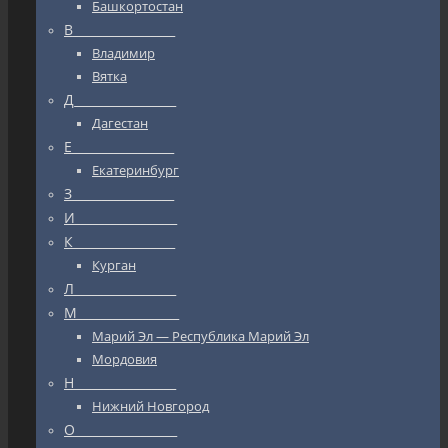
Башкортостан
В_________________
Владимир
Вятка
Д_________________
Дагестан
Е_________________
Екатеринбург
З_________________
И_________________
К_________________
Курган
Л_________________
М_________________
Марий Эл — Республика Марий Эл
Мордовия
Н_________________
Нижний Новгород
О_________________