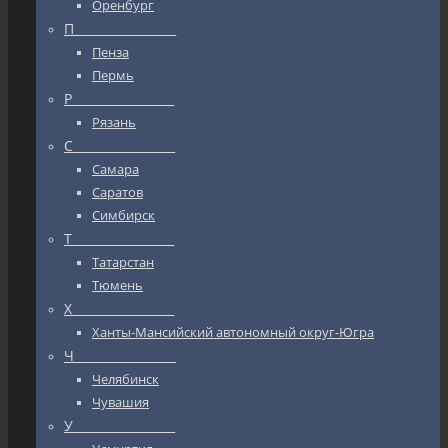
Оренбург
П_________________
Пенза
Пермь
Р_________________
Рязань
С_________________
Самара
Саратов
Симбирск
Т_________________
Татарстан
Тюмень
Х_________________
Ханты-Мансийский автономный округ-Югра
Ч_________________
Челябинск
Чувашия
У_________________