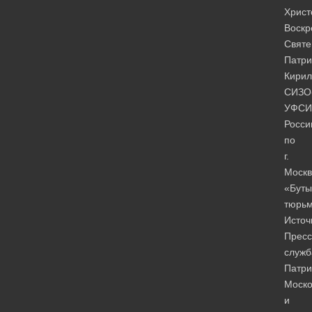
Христ
Воскр
Свят
Патри
Кирил
СИЗО
УФСИ
Росси
по
г.
Москв
«Буты
тюрьм
Источ
Пресс
служб
Патри
Моско
и