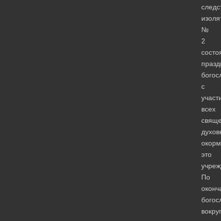
следс
изоля
№
2
состо
празд
богос
с
участ
всех
свяще
духов
окор
это
учреж
По
оконч
богос
вокру