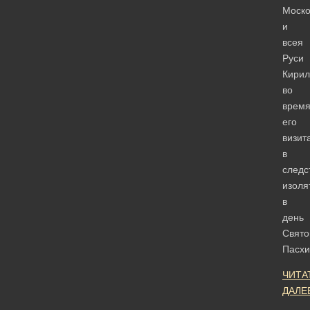
Моско
и
всея
Руси
Кирил
во
врем
его
визит
в
следс
изоля
в
день
Свято
Пасхи
ЧИТА
ДАЛЕ