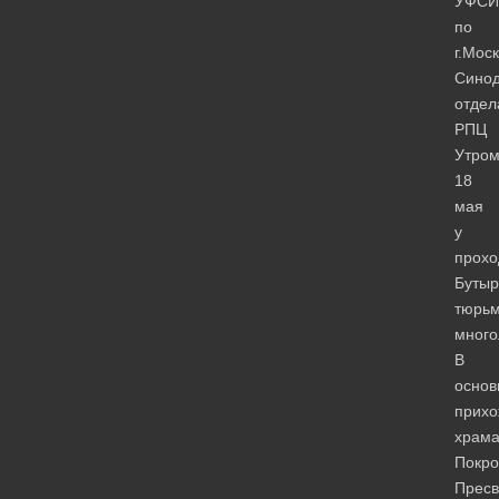
УФСИ
по
г.Мос
Синод
отдел
РПЦ
Утро
18
мая
у
прохо
Бутыр
тюрь
много
В
основ
прихо
храм
Покро
Пресв