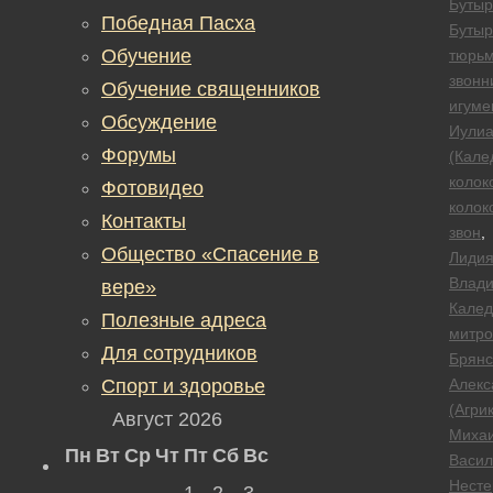
Бутыр
Победная Пасха
Бутыр
Обучение
тюрь
звонн
Обучение священников
игуме
Обсуждение
Иули
Форумы
(Кале
колок
Фотовидео
колок
Контакты
звон
,
Общество «Спасение в
Лиди
Влад
вере»
Калед
Полезные адреса
митро
Для сотрудников
Брянс
Спорт и здоровье
Алекс
(Агри
Август 2026
Миха
Пн
Вт
Ср
Чт
Пт
Сб
Вс
Васил
Несте
1
2
3