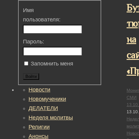
Бу
Имя
пользователя:
тю
на
Пароль:
са
Запомнить меня
«П
Войти
Новости
Монит
СМИ
Новомученики
13.10
ДЕЛАТЕЛИ
13.10
Неделя молитвы
Неде
моли
Религии
Новос
Анонсы