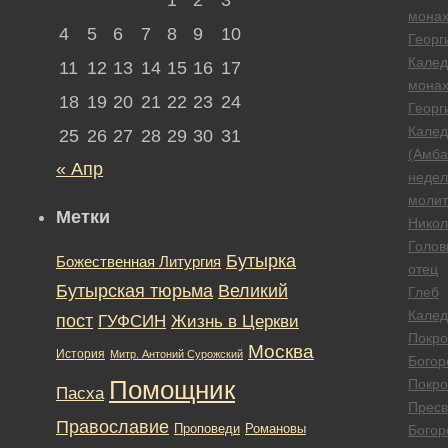
мона
4
5
6
7
8
9
10
Георг
Калед
11
12
13
14
15
16
17
мона
18
19
20
21
22
23
24
Георг
Калед
25
26
27
28
29
30
31
(Амба
« Апр
недел
моли
Метки
Никол
Голов
Бутырка
Божественная Литургия
отец
Бутырская тюрьма
Великий
Глеб
Калед
пост
ГУФСИН
Жизнь в Церкви
Покро
Москва
История
Митр. Антоний Сурожский
Богор
Помощник
Покро
Пасха
Пресв
Православие
Романовы
Проповеди
Богор