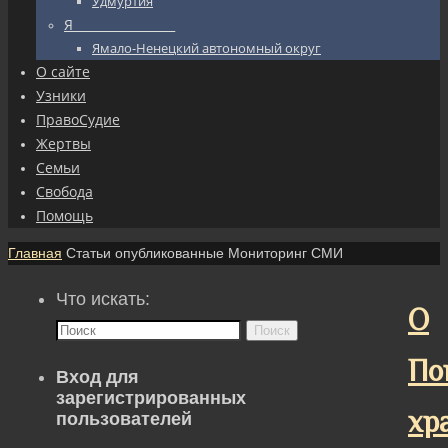
Удмуртия
Я_________________
Ямало-Ненецкий автономный округ
О сайте
Узники
ПравоСудие
Жертвы
Семьи
Свобода
Помощь
Главная
Статьи опубликованные Мониторинг СМИ
Что искать:
О
Поиск
По
Вход для
зарегистрированных
хр
пользователей