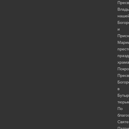
Пресв
Влад
наше
Богор
и
Прис
Марии
прест
празд
храм
Покро
Пресв
Богор
в
Бутыр
тюрьм
По
благо
Святе
Патри