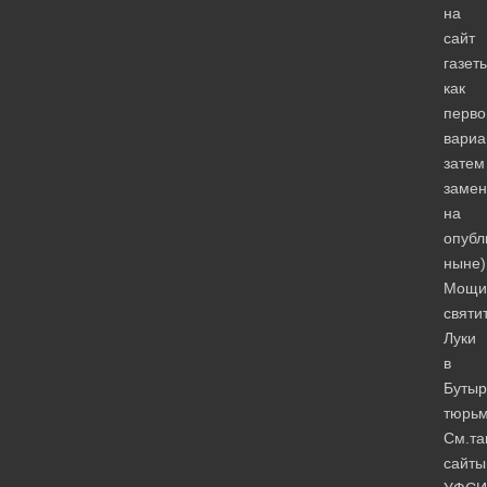
на
сайт
газет
как
перво
вариа
затем
замен
на
опубл
ныне)
Мощи
святи
Луки
в
Бутыр
тюрь
См.та
сайты