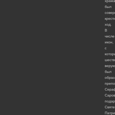
храм
был
сове
крест
ход.
В
числе
икон,
с
котор
шеств
веру
был
образ
препо
Сера
Саров
пода
Свят
Патр