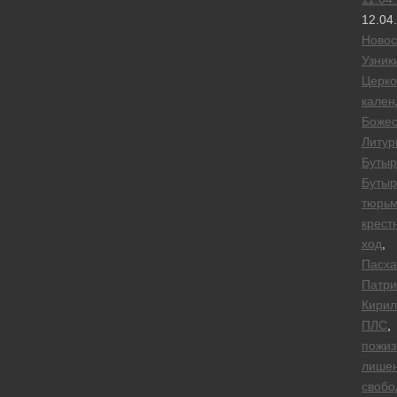
12.04
Новос
Узник
Церк
кален
Божес
Литур
Бутыр
Бутыр
тюрь
крест
ход
,
Пасха
Патри
Кирил
ПЛС
,
пожиз
лише
свобо