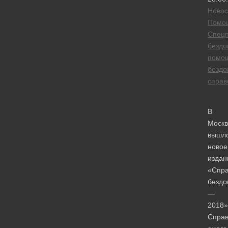
Новос
Помо
Спецп
безд
помо
безд
справ
В
Москв
вышл
новое
издан
«Спра
бездо
―
2018»
Справ