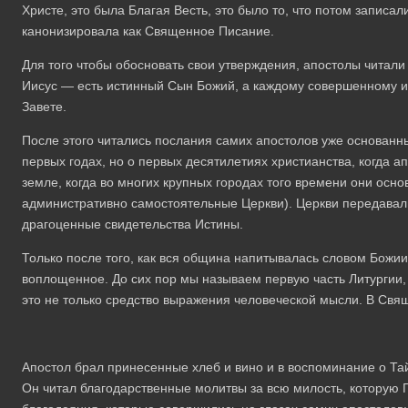
Христе, это была Благая Весть, это было то, что потом записал
канонизировала как Священное Писание.
Для того чтобы обосновать свои утверждения, апостолы читали
Иисус — есть истинный Сын Божий, а каждому совершенному и
Завете.
После этого читались послания самих апостолов уже основанн
первых годах, но о первых десятилетиях христианства, когда 
земле, когда во многих крупных городах того времени они осн
административно самостоятельные Церкви). Церкви передавал
драгоценные свидетельства Истины.
Только после того, как вся община напитывалась словом Божи
воплощенное. До сих пор мы называем первую часть Литургии,
это не только средство выражения человеческой мысли. В Св
Апостол брал принесенные хлеб и вино и в воспоминание о Та
Он читал благодарственные молитвы за всю милость, которую Г