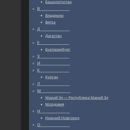
Башкортостан
В_________________
Владимир
Вятка
Д_________________
Дагестан
Е_________________
Екатеринбург
З_________________
И_________________
К_________________
Курган
Л_________________
М_________________
Марий Эл — Республика Марий Эл
Мордовия
Н_________________
Нижний Новгород
О_________________