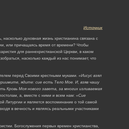
Источник
ь, насколько духовная жизнь христианина связана с
ии, или причащаясь время от времени? Чтобы
харистия для раннехристианской Церкви, в каком
зобраться, насколько каждый из нас понимает, что
ителем перед Своими крестными муками.
«Иисус взял
 приимите, ядите: сие есть Тело Мое. И, взяв чашу
есть Кровь Моя нового завета, за многих изливаемая
постолам, а, вместе с ними и всем нам:
«Сие
дой Литургии и является воспоминание о той самой
ходя в вечность и являясь реальными участниками
ристии. Богослужения первых времен христианства,