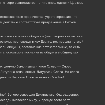
и четверо евангелистов, то, что впоследствии Церковь
 ветхозаветные пророчества, удостоверявшие, что
м действию соответствует предречение в Ветхом
ым к тому времени общинам (мы говорим сейчас не о
апостолы, проповедуя миру Евангелие, прошли по всей
овали общины, составившие автокефальные, то есть
и апостольские послания из общины в общину как
им, должно было явиться иное Слово — Слово
 Литургию оглашенных, Литургией Слова. Но слово —
ященном Писании Словом назван Сам Бог!
йной Вечере совершал Евхаристию, благодарение.
осподь ниспослал миру, и прежде всего за те