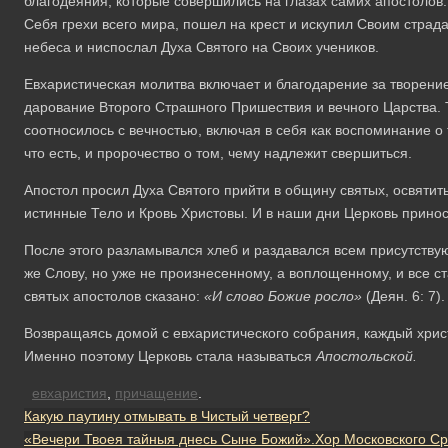
благодеяния, которые совершились на глазах самих апостолов: 
Себя грехи всего мира, пошел на крест и искупил Своим страда
небеса и ниспослал Духа Святого на Своих учеников.
Евхаристическая молитва включает и благодарение за творени
дарование Второго Страшного Пришествия и вечного Царства. Т
соотносилось с вечностью, включая в себя как воспоминание о т
что есть, и пророчество о том, чему надлежит свершиться.
Апостол просил Духа Святого прийти в общину святых, освятит
истинные Тело и Кровь Христовы. И в наши дни Церковь принос
После этого разламывался хлеб и раздавался всем присутств
же Слову, но уже не произнесенному, а воплощенному, и все 
святых апостолов сказано:
«И слово Божие росло»
(Деян. 6: 7).
Возвращаясь домой с евхаристического собрания, каждый хри
Именно поэтому Церковь стала называться
Апостольской.
евхаристия
,
причащение
.
Какую паутину отмывать в Чистый четверг?
«Вечери Твоея тайныя днесь Сыне Божий».Хор Московского С