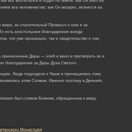
как Бог воплотился и ходил по земле; как Он взял на
нием все человечество; как Он воскрес, вознесся на
е мира, за спасительный Промысл о нем и за
о есть апостольское благодарение всегда
ом, что уже произошло, так и свидетельство о том,
ь принесенные Дары — хлеб и вино и претворить их в
ит благодарение за Дары Духа Святого.
ующим. Люди подходили к Чаше и причащались тому
становились этим Словом. Именно поэтому в Деяниях
стианин был словом Божиим, обращенным к миру.
ретенского Монастыря