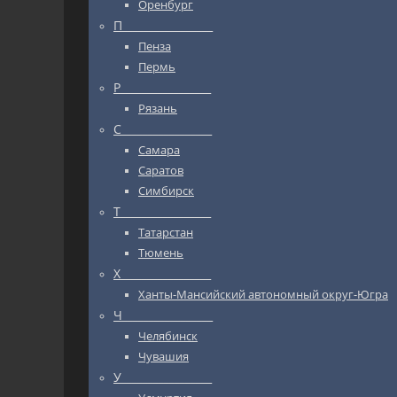
Оренбург
П_________________
Пенза
Пермь
Р_________________
Рязань
С_________________
Самара
Саратов
Симбирск
Т_________________
Татарстан
Тюмень
Х_________________
Ханты-Мансийский автономный округ-Югра
Ч_________________
Челябинск
Чувашия
У_________________