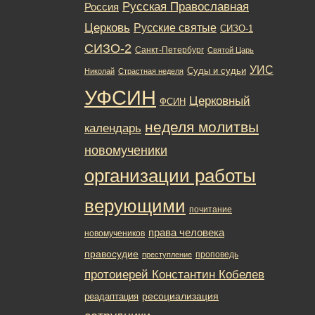
Русская Православная
Россия
Церковь
Русские святые
СИЗО-1
СИЗО-2
Санкт-Петербург
Святой Царь
УИС
Суды и судьи
Николай
Страстная неделя
УФСИН
Церковный
ФСИН
неделя молитвы
календарь
новомученики
организации работы
верующими
почитание
права человека
новомучеников
правосудие
проповедь
преступление
протоиерей Константин Кобелев
ресоциализация
реадаптация