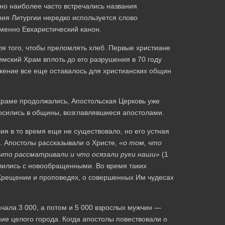
но наиболее часто встречались названия
ия Литургии нередко используется слово
именно Евхаристический канон.
я того, чтобы преломлять хлеб. Первые христиане
ский Храм вплоть до его разрушения в 70 году
жение все еще оставалось для христианских общин
Храме продолжались, Апостольская Церковь уже
носились в общины, возглавлявшиеся апостолами.
я в то время еще не существовало, но его устная
 Апостолы рассказывали о Христе,
«о том, что
 что рассматривали и что осязали руки наши»
(1
лились с новообращенными. Во время таких
 Крещении и проповедях, о совершенных Им чудесах
чала 3 000, а потом и 5 000 взрослых мужчин —
е целого города. Когда апостолы повествовали о