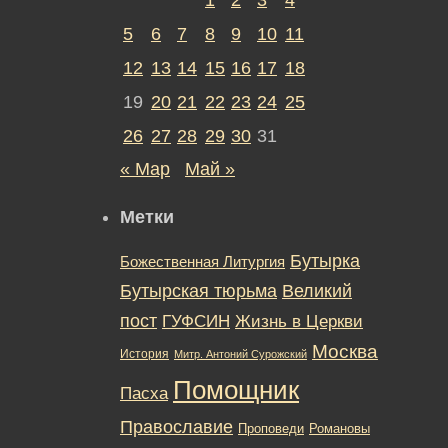
5
6
7
8
9
10
11
12
13
14
15
16
17
18
19
20
21
22
23
24
25
26
27
28
29
30
31
« Мар
Май »
Метки
Бутырка
Божественная Литургия
Бутырская тюрьма
Великий
пост
ГУФСИН
Жизнь в Церкви
Москва
История
Митр. Антоний Сурожский
Помощник
Пасха
Православие
Романовы
Проповеди