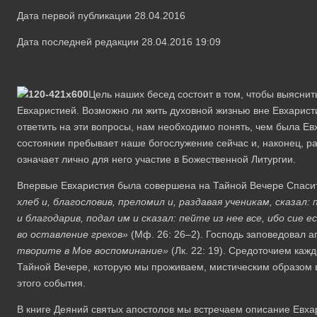
Дата первой публикации 28.04.2016
Дата последней редакции 28.04.2016 19:09
Цель наших бесед состоит в том, чтобы выяснит
Евхаристией. Возможно ли жить духовной жизнью вне Евхарист
ответить на эти вопросы, нам необходимо понять, чем была Ев
состоянии пребывает наше богослужение сейчас и, наконец, ра
означает лично для него участие в Божественной Литургии.
Впервые Евхаристия была совершена на Тайной Вечере Спас
хлеб и, благословив, преломил и, раздавая ученикам, сказал:
и благодарив, подал им и сказал: пейте из нее все, ибо сие 
во оставление грехов»
(Мф. 26: 26–2). Господь заповедовал а
творите в Мое воспоминание»
(Лк. 22: 19). Средоточием каж
Тайной Вечере, которую мы проживаем, мистическим образом в
этого события.
В книге Деяний святых апостолов мы встречаем описание Евха