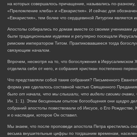
на которых совершалось причащение, назывались по-разному, 
«Преломление хлеба» и «Евхаристия». И сейчас для обозначен
«Евхаристия», тем более что сердцевиной Литургии является 
Апостолы собирались по домам вместе со своими учениками дл
были традиционными иудеями и регулярно посещали Иерусалим
римским императором Титом. Практиковавшееся тогда богослу
связующим началом.
Впрочем, несмотря на то, что богослужения в Иерусалимском 
отделила себя от него, и собрания христиан постепенно пере
Что представляли собой такие собрания? Письменного Евангели
форма уже сделалось составной частью Священного Предания.
было от начала, что мы слышали, что видели своими очами,
Ин. 1: 1). Этим бесценным опытом богообщения они щедро де
собраний апостолы повествовали об Иисусе, о Его Рождестве,
и о наследии, которое Он оставил.
Мы знаем, что после проповеди апостола Петра крестились сна
весьма внушительные цифры по тогдашним временам, населени