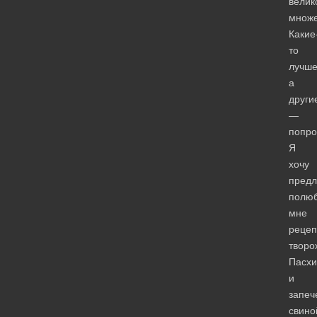
велик
множе
Какие
то
лучше
а
други
—
попро
Я
хочу
предл
полю
мне
рецеп
творо
Пасхи
и
запеч
свино