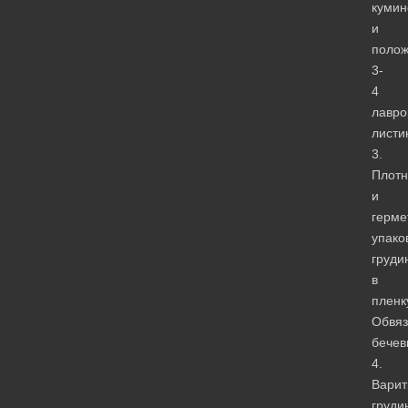
куми
и
полож
3-
4
лавро
листи
3.
Плотн
и
герме
упако
груди
в
пленк
Обвяз
бечев
4.
Варит
груди