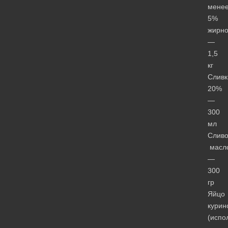
мене
5%
жирно
—
1,5
кг
Сливк
20%
—
300
мл
Сливо
масл
—
300
гр
Яйцо
курин
(испо