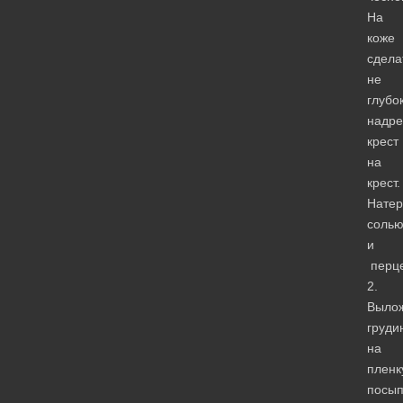
На
коже
сдела
не
глубо
надре
крест
на
крест.
Натер
соль
и
перц
2.
Выло
груди
на
пленк
посып