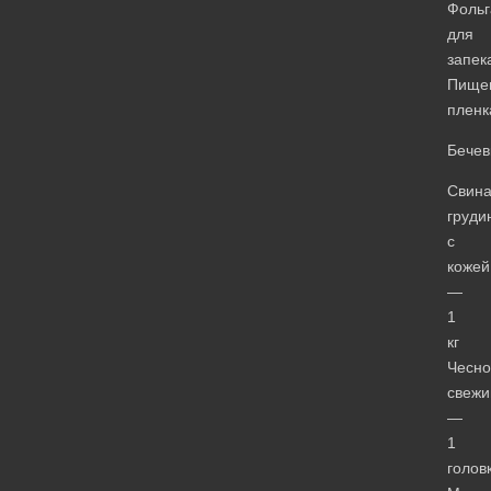
Фольг
для
запек
Пище
пленк
Бечев
Свин
груди
с
кожей
—
1
кг
Чесно
свежи
—
1
голов