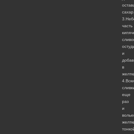
остав
сахар
3.Не
часть
кипяч
сливо
остуд
и
доба
в
желтк
4.Вск
сливк
еще
раз
и
волье
желтк
тонко