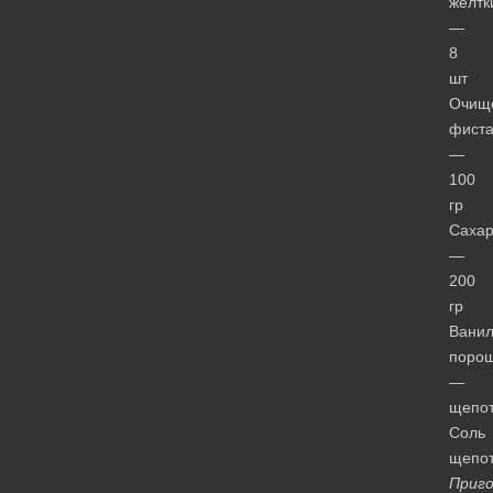
желтк
—
8
шт
Очищ
фист
—
100
гр
Саха
—
200
гр
Вани
поро
—
щепот
Соль
щепот
Приго