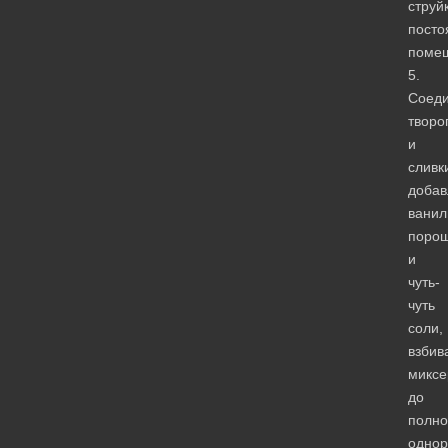
струй
посто
помеш
5.
Соед
творо
и
сливк
доба
ванил
поро
и
чуть-
чуть
соли,
взбив
микс
до
полно
однор