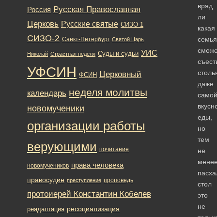
вряд
Русская Православная
Россия
ли
Церковь
Русские святые
СИЗО-1
какая
СИЗО-2
семья
Санкт-Петербург
Святой Царь
сможе
УИС
Суды и судьи
Николай
Страстная неделя
съест
УФСИН
столь
Церковный
ФСИН
даже
неделя молитвы
календарь
само
вкусн
новомученики
еды,
организации работы
но
тем
верующими
почитание
не
мене
права человека
новомучеников
пасха
правосудие
проповедь
преступление
стол
протоиерей Константин Кобелев
это
не
ресоциализация
реадаптация