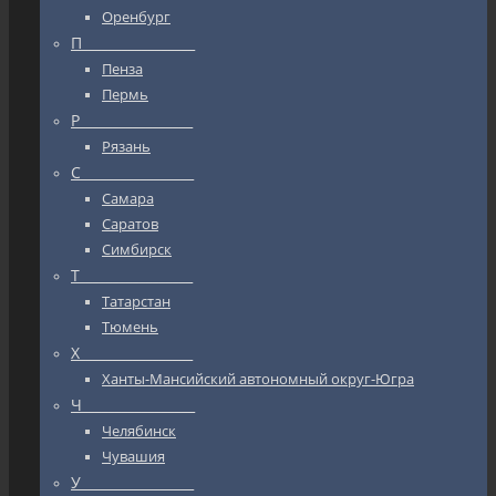
Оренбург
П_________________
Пенза
Пермь
Р_________________
Рязань
С_________________
Самара
Саратов
Симбирск
Т_________________
Татарстан
Тюмень
Х_________________
Ханты-Мансийский автономный округ-Югра
Ч_________________
Челябинск
Чувашия
У_________________