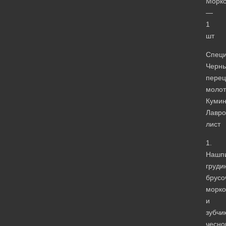
Морко
—
1
шт
Специ
Черн
перец
моло
Куми
Лавр
лист
1.
Нашпи
груди
брусо
морко
и
зубчи
чесно