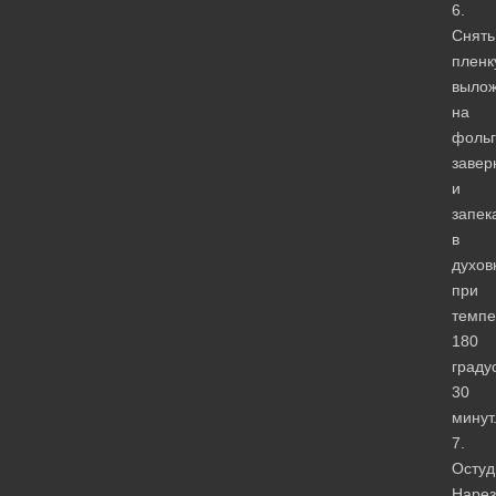
6.
Снять
пленк
вылож
на
фольг
завер
и
запек
в
духов
при
темпе
180
граду
30
минут
7.
Остуд
Нарез