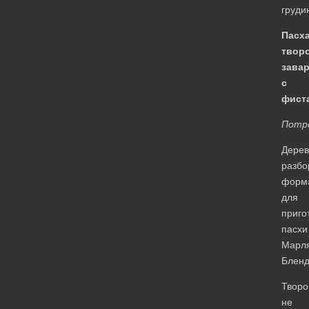
груди
Пасх
твор
зава
с
фист
Потр
Дерев
разбо
форм
для
приго
пасхи
Марл
Блен
Творо
не