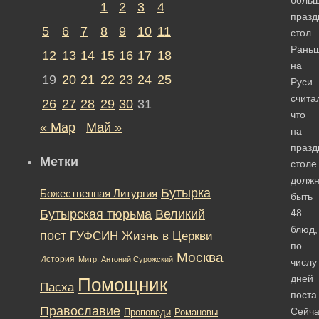
1
2
3
4
празд
5
6
7
8
9
10
11
стол.
Рань
12
13
14
15
16
17
18
на
19
20
21
22
23
24
25
Руси
счита
26
27
28
29
30
31
что
« Мар
Май »
на
празд
Метки
столе
долж
Бутырка
Божественная Литургия
быть
Бутырская тюрьма
Великий
48
блюд,
пост
ГУФСИН
Жизнь в Церкви
по
Москва
История
Митр. Антоний Сурожский
числу
дней
Помощник
Пасха
поста
Православие
Сейча
Романовы
Проповеди