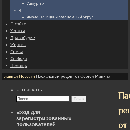
Удмуртия
Я_________________
Ямало-Ненецкий автономный округ
О сайте
Узники
ПравоСудие
Жертвы
Семьи
Свобода
Помощь
Главная
Новости
Пасхальный рецепт от Сергея Минина
Что искать:
Па
Поиск
ре
Вход для
зарегистрированных
от
пользователей