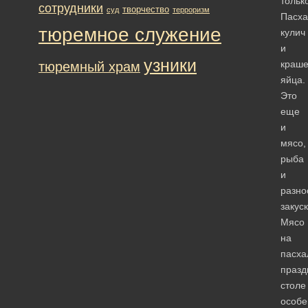
тольк
сотрудники
творчество
суд
терроризм
Пасха
тюремное служение
кулич
и
узники
краш
тюремный храм
яйца.
Это
еще
и
мясо,
рыба
и
разно
закуск
Мясо
на
пасха
празд
столе
особе