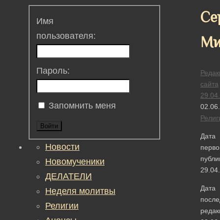
Се
Имя
пользователя:
Ми
Пароль:
Редак
сайта
29.04
Запомнить меня
02.06
Религ
Войти
Дата
Новости
перво
публи
Новомученики
29.04
ДЕЛАТЕЛИ
Дата
Неделя молитвы
после
Религии
редак