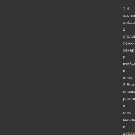
1.В
желтк
доба
2
столо
ложки
сахар
и
взобь
в
пену.
2.Вск
сливк
расто
в
нем
масл
и
доба