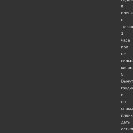
в
пленк
в
течен
1
часа
при
не
сильн
кипен
5.
Вынут
груди
и
не
сним
пленк
дать
остыт