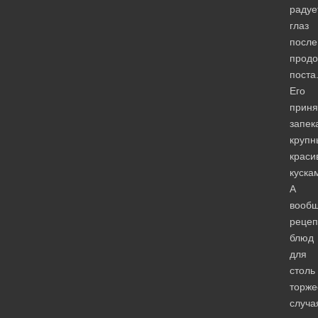
радуе
глаз
после
продо
поста
Его
приня
запек
круп
краси
куска
А
вооб
рецеп
блюд
для
столь
торже
случа