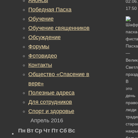
Анонсы
02.06
17:50
Победная Пасха
Обучение
Обучение священников
Обсуждение
Форумы
Пасха
—
Фотовидео
Велик
Контакты
Свет
Общество «Спасение в
празд
В
вере»
это
Полезные адреса
день
Для сотрудников
право
люди
Спорт и здоровье
тради
Апрель 2016
стара
Пн
Вт
Ср
Чт
Пт
Сб
Вс
накры
боль