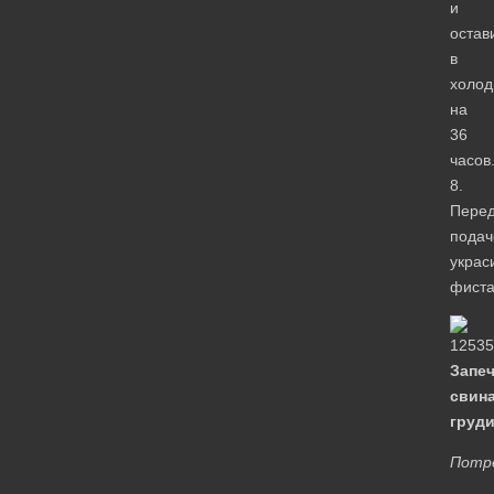
и
остав
в
холод
на
36
часов
8.
Пере
подач
украс
фиста
Запе
свин
груди
Потр