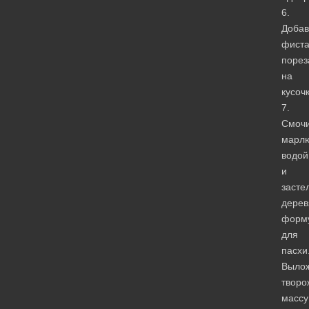
6.
Добав
фист
порез
на
кусочк
7.
Смочи
марл
водой
и
засте
дере
форм
для
пасхи
Выло
творо
массу