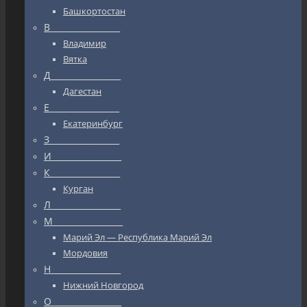
Башкортостан
В_________________
Владимир
Вятка
Д_________________
Дагестан
Е_________________
Екатеринбург
З_________________
И_________________
К_________________
Курган
Л_________________
М_________________
Марий Эл — Республика Марий Эл
Мордовия
Н_________________
Нижний Новгород
О_________________