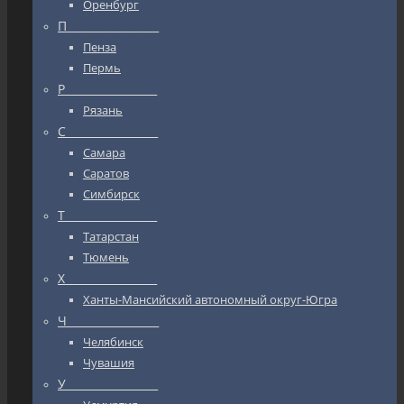
Оренбург
П_________________
Пенза
Пермь
Р_________________
Рязань
С_________________
Самара
Саратов
Симбирск
Т_________________
Татарстан
Тюмень
Х_________________
Ханты-Мансийский автономный округ-Югра
Ч_________________
Челябинск
Чувашия
У_________________