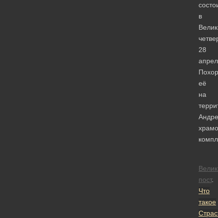
состо
в
Велик
четвер
28
апрел
Похор
её
на
терри
Андре
храмо
компл
Велик
пост
.
Что
такое
Страс