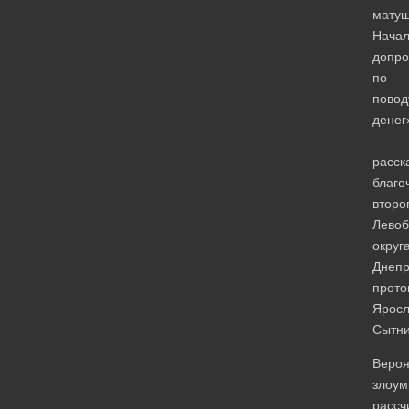
матуш
Начал
допр
по
повод
денег
–
расск
благо
второ
Левоб
округ
Днепр
прото
Яросл
Сытни
Вероя
злоу
рассч