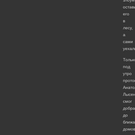
остав
его
в
лесу,
а
сами
уехал
Тольк
под
утро
прото
Анато
Лысен
смог
добра
до
ближ
домов