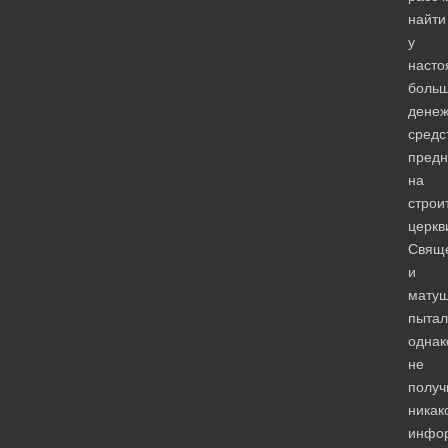
найти
у
насто
боль
дене
средс
предн
на
строи
церкв
Свящ
и
матуш
пытал
однак
не
получ
никак
инфо