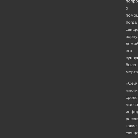
попро
о
помо
Когда
свяще
верну
домой
его
супру
была
мертв
«Сейч
многи
средс
массо
инфо
расск
какие
свяще