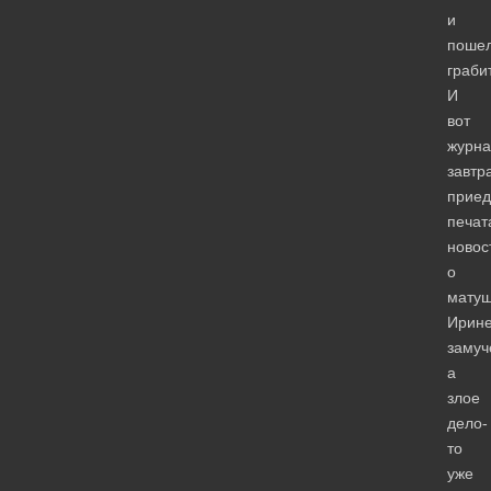
и
поше
граби
И
вот
журна
завтр
приед
печат
новос
о
матуш
Ирине
замуч
а
злое
дело-
то
уже