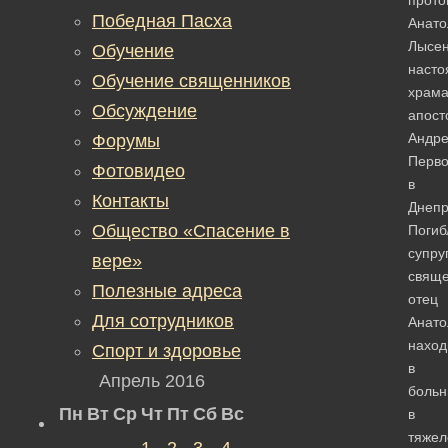
Победная Пасха
Анато
Лысен
Обучение
насто
Обучение священников
храм
Обсуждение
апост
Андр
Форумы
Перво
Фотовидео
в
Контакты
Днепр
Общество «Спасение в
Погиб
супру
вере»
свяще
Полезные адреса
отец
Для сотрудников
Анато
наход
Спорт и здоровье
в
Апрель 2016
больн
Пн
Вт
Ср
Чт
Пт
Сб
Вс
в
тяже
1
2
3
4