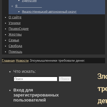
Удмуртия
Я_________________
Ямало-Ненецкий автономный округ
О сайте
Узники
ПравоСудие
Жертвы
Семьи
Свобода
Помощь
Главная
Новости
Злоумышленники требовали денег.
Что искать:
Зл
Поиск
тр
Вход для
зарегистрированных
де
пользователей