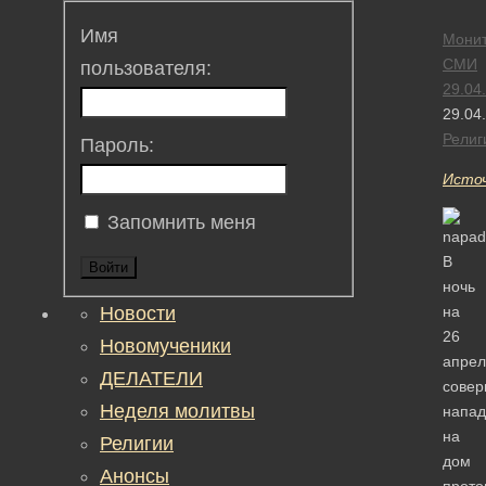
Имя
Монит
СМИ
пользователя:
29.04
29.04
Религ
Пароль:
Исто
Запомнить меня
В
Войти
ночь
Новости
на
26
Новомученики
апрел
ДЕЛАТЕЛИ
сове
Неделя молитвы
напад
на
Религии
дом
Анонсы
прото