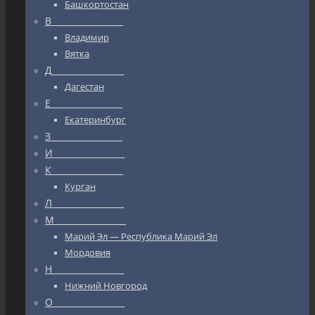
Башкортостан
В_________________
Владимир
Вятка
Д_________________
Дагестан
Е_________________
Екатеринбург
З_________________
И_________________
К_________________
Курган
Л_________________
М_________________
Марий Эл — Республика Марий Эл
Мордовия
Н_________________
Нижний Новгород
О_________________