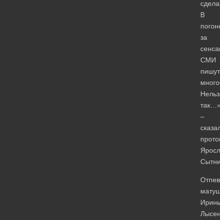
сдела
В
погон
за
сенса
СМИ
пишут
много
Нельз
так…
–
сказа
прото
Яросл
Сытни
Отпев
матуш
Ирин
Лысен