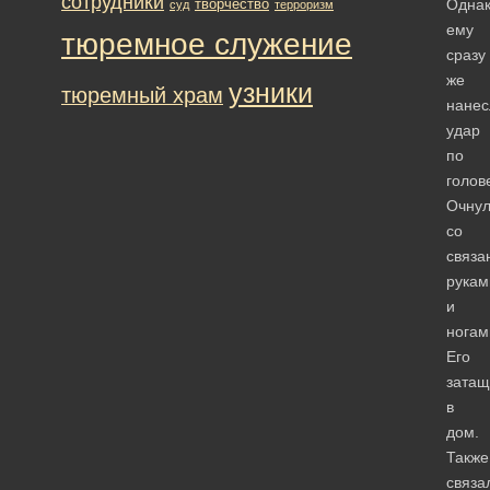
сотрудники
творчество
Одна
суд
терроризм
ему
тюремное служение
сразу
же
узники
тюремный храм
нанес
удар
по
голов
Очнул
со
связа
рукам
и
ногам
Его
затащ
в
дом.
Также
связа