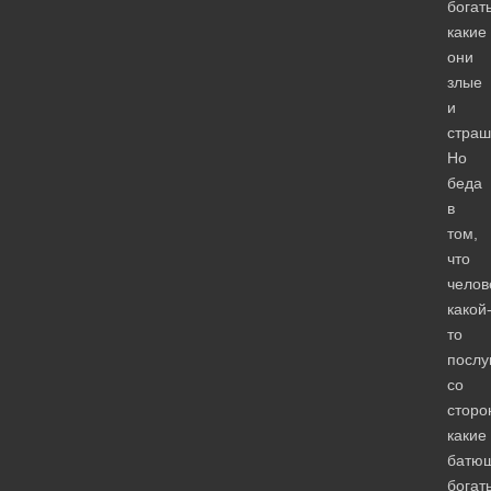
богат
какие
они
злые
и
страш
Но
беда
в
том,
что
челов
какой
то
посл
со
сторо
какие
батю
богат