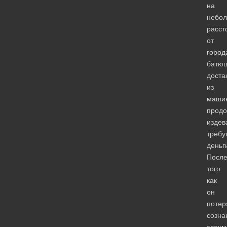
на
небо
расст
от
город
батю
доста
из
маши
прод
издев
требу
деньг
Посл
того
как
он
потер
созна
злоу