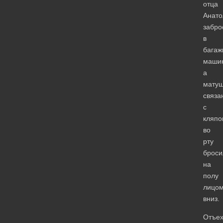
отца
Анато
забро
в
багаж
маши
а
матуш
связа
с
кляпо
во
рту
броси
на
полу
лицо
вниз.
Отъех