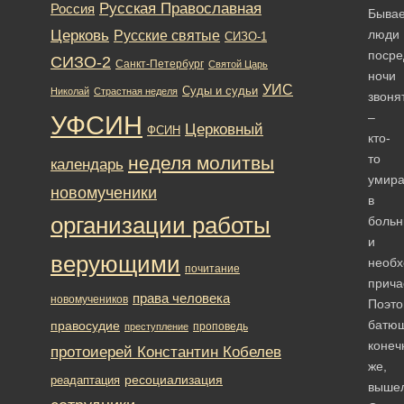
Русская Православная
Россия
Бывае
Церковь
люди
Русские святые
СИЗО-1
посре
СИЗО-2
Санкт-Петербург
Святой Царь
ночи
УИС
Суды и судьи
Николай
Страстная неделя
звоня
УФСИН
–
Церковный
ФСИН
кто-
то
неделя молитвы
календарь
умира
новомученики
в
организации работы
больн
и
верующими
необ
почитание
прича
права человека
новомучеников
Поэто
батюш
правосудие
проповедь
преступление
конеч
протоиерей Константин Кобелев
же,
ресоциализация
реадаптация
вышел