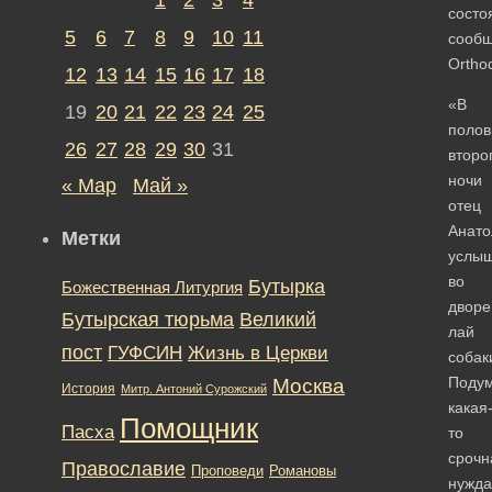
состо
5
6
7
8
9
10
11
сооб
Ortho
12
13
14
15
16
17
18
«В
19
20
21
22
23
24
25
полов
26
27
28
29
30
31
второ
ночи
« Мар
Май »
отец
Анато
Метки
услы
во
Бутырка
Божественная Литургия
дворе
Бутырская тюрьма
Великий
лай
пост
ГУФСИН
Жизнь в Церкви
собак
Подум
Москва
История
Митр. Антоний Сурожский
какая
Помощник
Пасха
то
срочн
Православие
Романовы
Проповеди
нужда