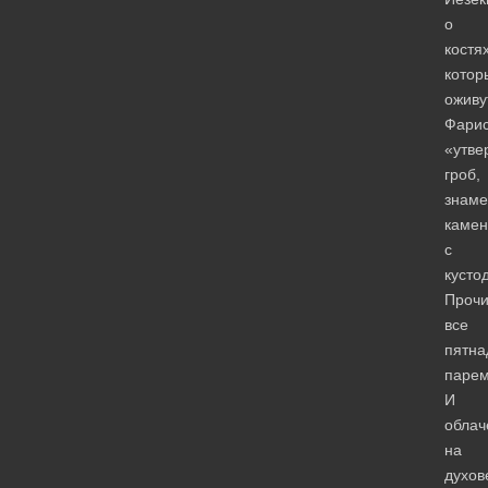
о
костях
котор
оживу
Фари
«утве
гроб,
знам
камен
с
кусто
Проч
все
пятна
парем
И
облач
на
духов