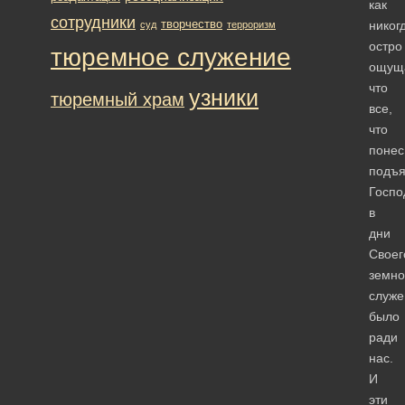
как
сотрудники
творчество
никог
суд
терроризм
остро
тюремное служение
ощущ
что
узники
тюремный храм
все,
что
понес
подъ
Госпо
в
дни
Своег
земно
служе
было
ради
нас.
И
эти