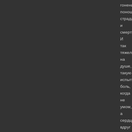
гонен
понош
страд
и
смер
И
так
тяжел
на
душе,
такую
испы
боль,
когда
не
умом,
а
серд
вдруг