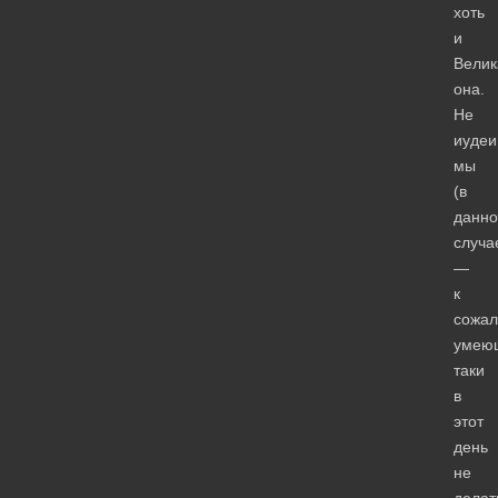
хоть
и
Велик
она.
Не
иудеи
мы
(в
данн
случа
—
к
сожал
умею
таки
в
этот
день
не
делат