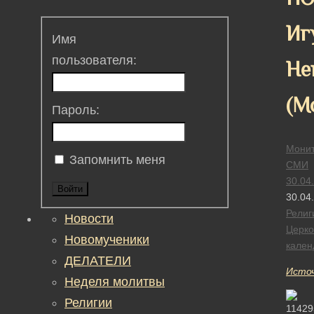
Иг
Имя
пользователя:
Не
(М
Пароль:
Монит
Запомнить меня
СМИ
30.04
Войти
30.04
Религ
Новости
Церк
Новомученики
кален
ДЕЛАТЕЛИ
Исто
Неделя молитвы
Религии