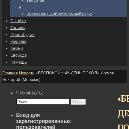
Удмуртия
Я_________________
Ямало-Ненецкий автономный округ
О сайте
Узники
ПравоСудие
Жертвы
Семьи
Свобода
Помощь
Главная
Новости
«БЕСПОКОЙНЫЙ ДЕНЬ ПОКОЯ» Игумен
Нектарий (Морозов)
Что искать:
«Б
Поиск
ДЕ
Вход для
зарегистрированных
ПО
пользователей