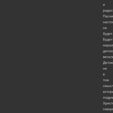
и
радос
Пасхи
наст
не
будет.
Будет
нераз
детск
весел
Детск
не
в
том
смысл
котор
подра
Христ
говор