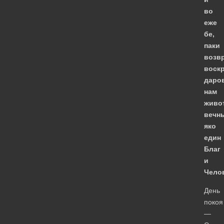
во
еже
бе,
паки
возв
воск
даро
нам
живо
вечн
яко
един
Благ
и
Чело
День
покоя
—