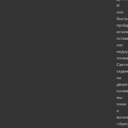
И
оно
быстр
пройд
исчезн
остав
нас
недоу
почем
Светл
седм
на
дворе
почем
мы
поем
и
воскл
«Хрис