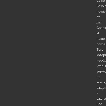
Сына
Божия
почив
от
дел
Своих
И
нашег
покоя
Того,
котор
необх
чтобы
упраз
от
всего,
ежедн
и
ежеча
нас