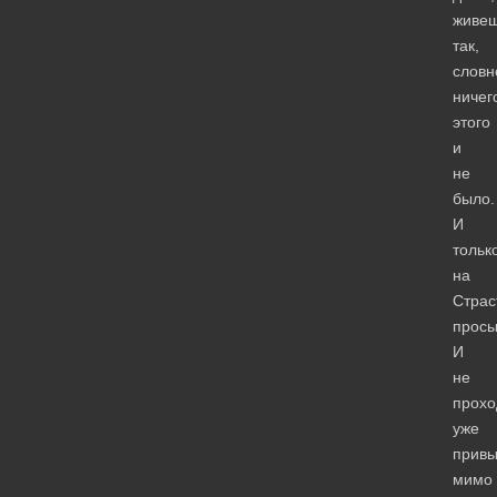
живе
так,
словн
ничег
этого
и
не
было.
И
тольк
на
Страс
просы
И
не
прох
уже
привы
мимо