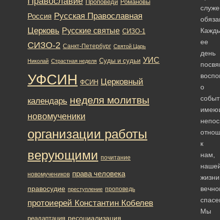
Православие
Романовы
Проповеди
служе
Русская Православная
Россия
обяза
Церковь
Русские святые
Кажд
СИЗО-1
ее
СИЗО-2
Санкт-Петербург
Святой Царь
день
УИС
Суды и судьи
Николай
Страстная неделя
посв
УФСИН
восп
Церковный
ФСИН
о
неделя молитвы
событ
календарь
имею
новомученики
непос
организации работы
отно
к
верующими
нам,
почитание
наше
права человека
новомучеников
жизни
правосудие
вечно
проповедь
преступление
спасе
протоиерей Константин Кобелев
Мы
ресоциализация
реадаптация