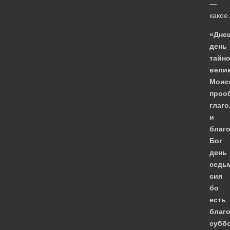
—
како
«Дне
день
тайн
вели
Моис
проо
глаго
и
благ
Бог
день
седь
сия
бо
есть
благ
суббо