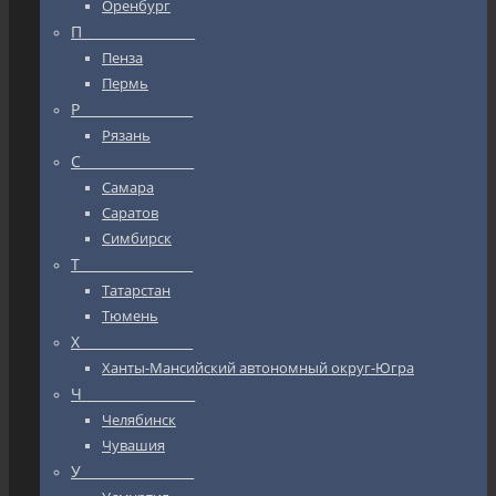
Оренбург
П_________________
Пенза
Пермь
Р_________________
Рязань
С_________________
Самара
Саратов
Симбирск
Т_________________
Татарстан
Тюмень
Х_________________
Ханты-Мансийский автономный округ-Югра
Ч_________________
Челябинск
Чувашия
У_________________