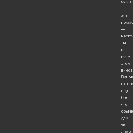
чувст
—
хоть
немно
—
наско
ты
во
всем
этом
винов
Винов
оттог
еще
больш
что
обычн
день
за
днем,