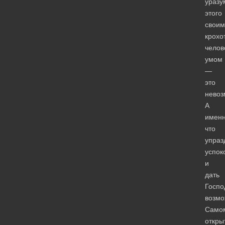
уразу
этого
своим
крохо
челов
умом
—
это
невоз
А
именн
что
упраз
успок
и
дать
Госпо
возмо
Само
откры