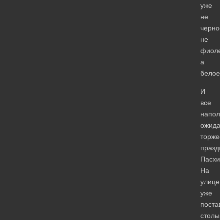
уже
не
черно
не
фиоле
а
белое
И
все
напол
ожид
торже
празд
Пасхи
На
улице
уже
поста
столы