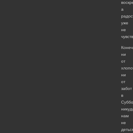
воскр
а
радос
уже
не
чувст
Конеч
ни
от
хлопо
ни
от
забот
в
Суббо
никуд
нам
не
детьс