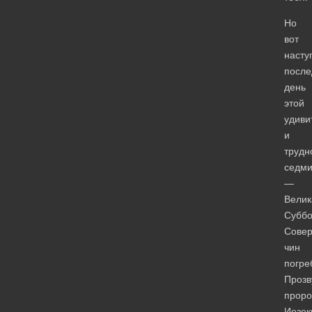
Но
вот
насту
после
день
этой
удиви
и
трудн
седм
—
Велик
Суббо
Сове
чин
погре
Прозв
проро
Иезек