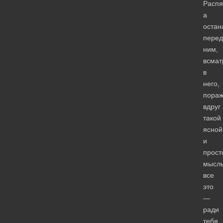
Распя
а
остан
перед
ним,
всмат
в
него,
пора
вдруг
такой
ясной
и
прост
мысл
все
это
—
ради
тебя.