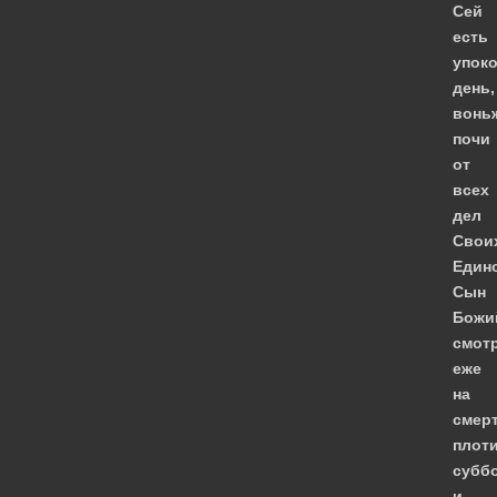
Сей
есть
упок
день,
вонь
почи
от
всех
дел
Свои
Един
Сын
Божи
смот
еже
на
смерт
плот
субб
и