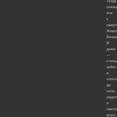
«Егда
снизш
еси
к
смерт
Живо
Безс
И
дома
—
столь
забот
и
хлопо
до
ночи,
радос
и
свето
всего