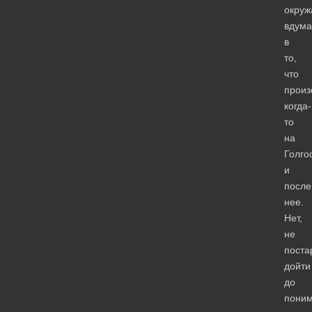
окруж
вдума
в
то,
что
прои
когда-
то
на
Голго
и
после
нее.
Нет,
не
поста
дойти
до
поним