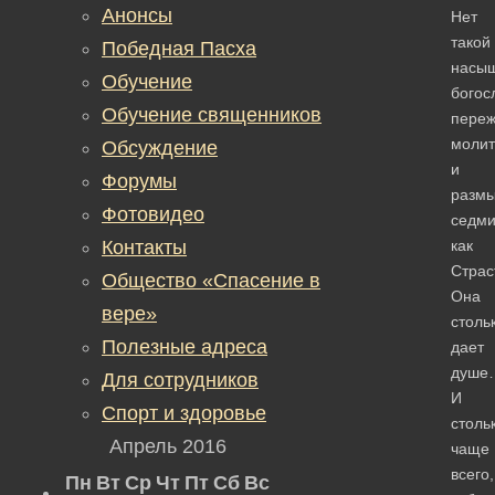
Анонсы
Нет
такой
Победная Пасха
насы
Обучение
богос
Обучение священников
переж
молит
Обсуждение
и
Форумы
разм
Фотовидео
седми
Контакты
как
Страс
Общество «Спасение в
Она
вере»
столь
Полезные адреса
дает
душе
Для сотрудников
И
Спорт и здоровье
столь
Апрель 2016
чаще
всего,
Пн
Вт
Ср
Чт
Пт
Сб
Вс