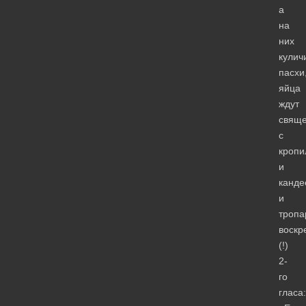
а
на
них
кулич
пасхи
яйца
ждут
свяще
с
кропи
и
канде
и
тропа
воскр
(!)
2-
го
гласа: