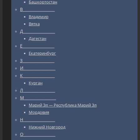
Башкортостан
В_________________
Владимир
Вятка
Д_________________
Дагестан
Е_________________
Екатеринбург
З_________________
И_________________
К_________________
Курган
Л_________________
М_________________
Марий Эл — Республика Марий Эл
Мордовия
Н_________________
Нижний Новгород
О_________________