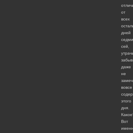
отлич
от
всех
остал
дней
седм
сей,
утрач
забыв
даже
не
замеч
вовсе
содер
этого
дня.
Какое
Вот
имен