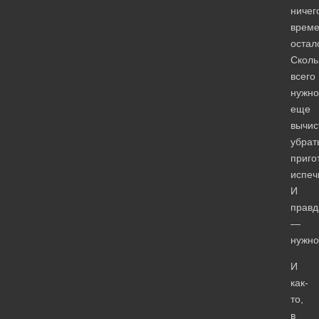
ничег
врем
остал
Сколь
всего
нужно
еще
вычис
убрат
приго
испеч
И
правд
—
нужн
И
как-
то,
в