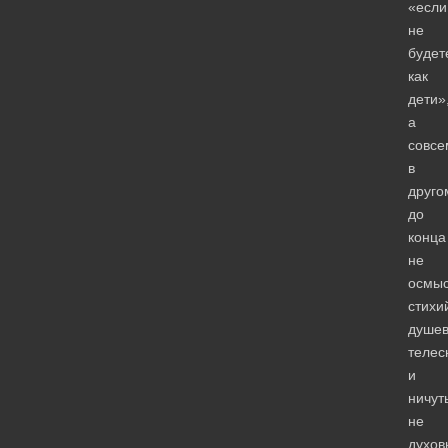
«если
не
будет
как
дети»
а
совсе
в
друго
до
конца
не
осмыс
стихи
душев
телес
и
ничут
не
духов