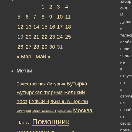
забир
1
2
3
4
сил…
И
5
6
7
8
9
10
11
душев
12
13
14
15
16
17
18
и
телес
19
20
21
22
23
24
25
особе
26
27
28
29
30
31
если
челов
« Мар
Май »
не
в
Метки
отпус
не
Бутырка
Божественная Литургия
в
Бутырская тюрьма
Великий
отгуле
пост
ГУФСИН
Жизнь в Церкви
не
Москва
освоб
История
Митр. Антоний Сурожский
от
Помощник
Пасха
своих
прив