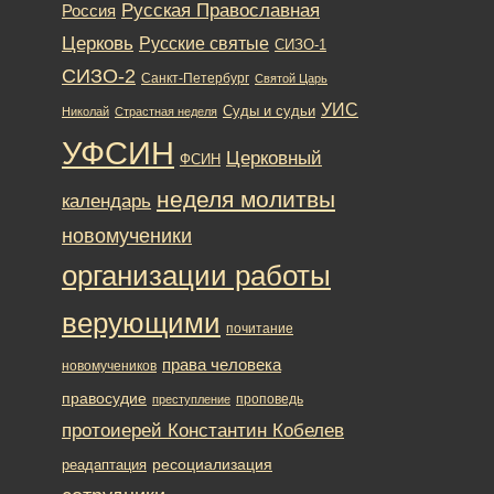
Русская Православная
Россия
Церковь
Русские святые
СИЗО-1
СИЗО-2
Санкт-Петербург
Святой Царь
УИС
Суды и судьи
Николай
Страстная неделя
УФСИН
Церковный
ФСИН
неделя молитвы
календарь
новомученики
организации работы
верующими
почитание
права человека
новомучеников
правосудие
проповедь
преступление
протоиерей Константин Кобелев
ресоциализация
реадаптация