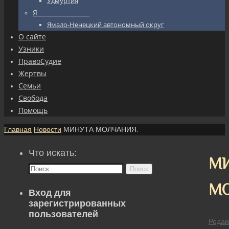
Удмуртия
Я_________________
Ямало-Ненецкий автономный округ
О сайте
Узники
ПравоСудие
Жертвы
Семьи
Свобода
Помощь
Главная
Новости
МИНУТА МОЛЧАНИЯ.
Что искать:
М
Поиск
МО
Вход для
зарегистрированных
пользователей
Редак