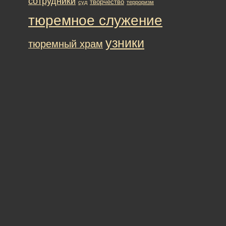
сотрудники
творчество
суд
терроризм
тюремное служение
узники
тюремный храм