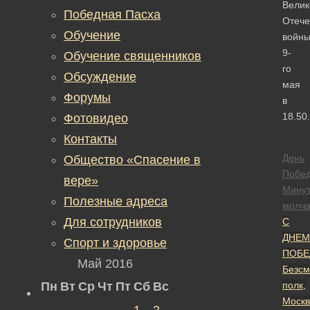
Велик
Победная Пасха
Отече
Обучение
войны
9-
Обучение священников
го
Обсуждение
мая
Форумы
в
18.50.
Фотовидео
Контакты
День
Общество «Спасение в
Побе
вере»
Мину
Полезные адреса
молч
Для сотрудников
С
ДНЕМ
Спорт и здоровье
ПОБЕ
Май 2016
Безсм
Пн
Вт
Ср
Чт
Пт
Сб
Вс
полк,
Москв
1
2