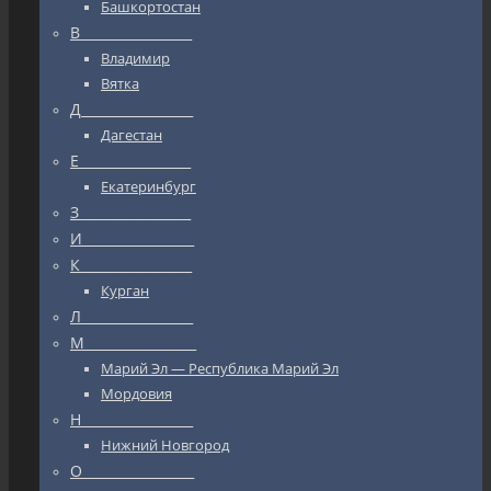
Башкортостан
В_________________
Владимир
Вятка
Д_________________
Дагестан
Е_________________
Екатеринбург
З_________________
И_________________
К_________________
Курган
Л_________________
М_________________
Марий Эл — Республика Марий Эл
Мордовия
Н_________________
Нижний Новгород
О_________________