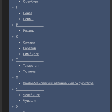
Оренбург
П_________________
Пенза
Пермь
Р_________________
Рязань
С_________________
Самара
Саратов
Симбирск
Т_________________
Татарстан
Тюмень
Х_________________
Ханты-Мансийский автономный округ-Югра
Ч_________________
Челябинск
Чувашия
У_________________