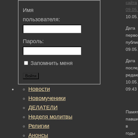
сайта
09.05
Имя
10.05
пользователя:
Дата
перво
Пароль:
публи
09.05
Дата
Запомнить меня
после
редак
Войти
10.05
Новости
09:43
Новомученики
ДЕЛАТЕЛИ
Памя
Неделя молитвы
павш
Религии
в
годы
Анонсы