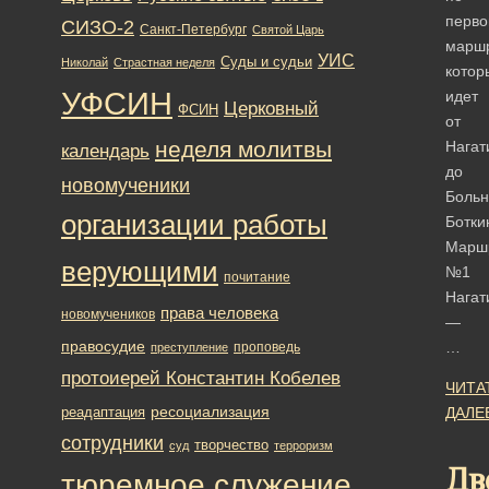
перво
СИЗО-2
Санкт-Петербург
Святой Царь
маршр
УИС
Суды и судьи
Николай
Страстная неделя
котор
УФСИН
идет
Церковный
ФСИН
от
неделя молитвы
Нагат
календарь
до
новомученики
Боль
организации работы
Ботки
Марш
верующими
№1
почитание
Нагат
права человека
новомучеников
—
правосудие
…
проповедь
преступление
протоиерей Константин Кобелев
ЧИТА
ресоциализация
реадаптация
ДАЛЕ
сотрудники
творчество
суд
терроризм
Дв
тюремное служение