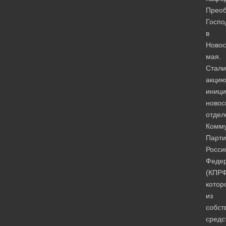
Прео
Госпо
в
Новос
мая.
Стали
акци
иници
новос
отдел
Комму
Парти
Росси
Феде
(КПРФ
котор
из
собст
средс