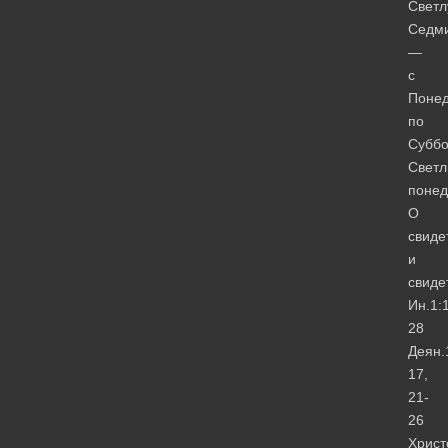
Свет
Седм
—
с
Понед
по
Суббо
Свет
понед
О
свиде
и
свиде
Ин.1:
28
Деян.
17,
21-
26
Христ