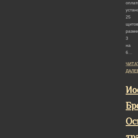
оплат
устан
25
щито
разм
3
на
6…
ЧИТА
ДАЛЕ
Ио
Бр
Ос
тр