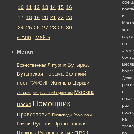
офиц
10
11
12
13
14
15
16
подтв
в
17
18
19
20
21
22
23
Мосго
24
25
26
27
28
29
30
хотя
слухи
« Апр
Май »
об
этом 
Метки
боль
месяц
Бутырка
Божественная Литургия
Корре
Бутырская тюрьма
Великий
Дожд
пост
ГУФСИН
Жизнь в Церкви
реши
Москва
в
История
Митр. Антоний Сурожский
после
Помощник
Пасха
раз
проех
Православие
Романовы
Проповеди
на
Русская Православная
Россия
тролл
Церковь
Русские святые
по
СИЗО-1