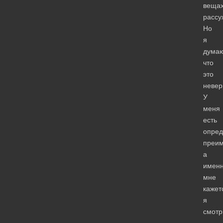
веща
рассу
Но
я
думаю
что
это
невер
У
меня
есть
опред
преим
а
именн
мне
кажет
я
смот