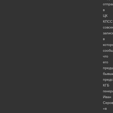
отпра
в
ЦК
КПСС
совсе
записк
в
котор
сообщ
что
его
предш
бывш
предс
КГБ
генер
Иван
Серов
«в