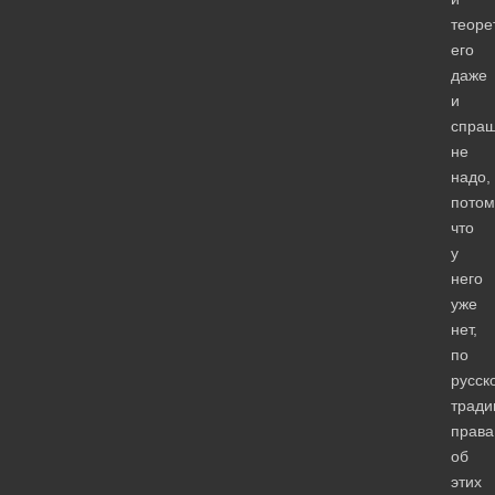
теоре
его
даже
и
спраш
не
надо,
потом
что
у
него
уже
нет,
по
русск
тради
права
об
этих