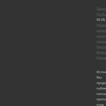
Пропо
06.05
06.05
Религ
Церк
кален
пропо
Прото
Вячес
Резни
Источ
Мы
прод
публи
пасха
пропо
отца