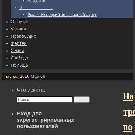
Удмуртия
Я_________________
Ямало-Ненецкий автономный округ
О сайте
Узники
ПравоСудие
Жертвы
Семьи
Свобода
Помощь
Главная
2016
Май
06
Что искать:
На
Поиск
тр
Вход для
зарегистрированных
по
пользователей