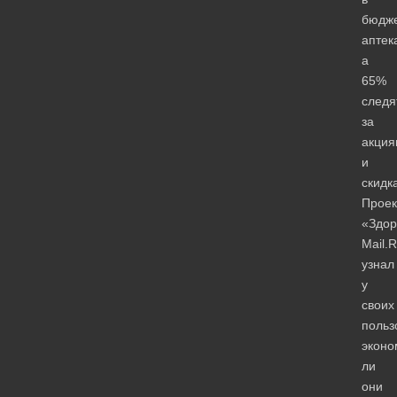
бюдж
аптек
а
65%
следя
за
акция
и
скидк
Проек
«Здор
Mail.
узнал
у
своих
польз
эконо
ли
они