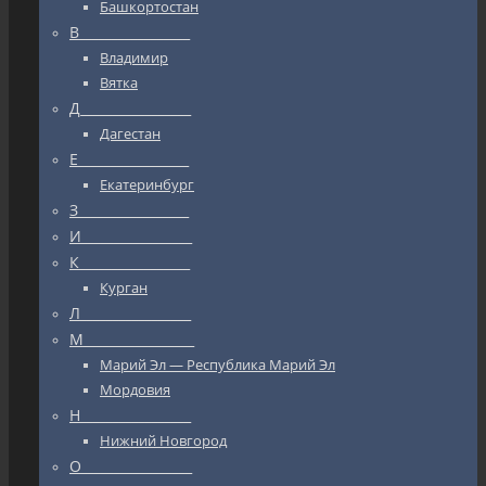
Башкортостан
В_________________
Владимир
Вятка
Д_________________
Дагестан
Е_________________
Екатеринбург
З_________________
И_________________
К_________________
Курган
Л_________________
М_________________
Марий Эл — Республика Марий Эл
Мордовия
Н_________________
Нижний Новгород
О_________________