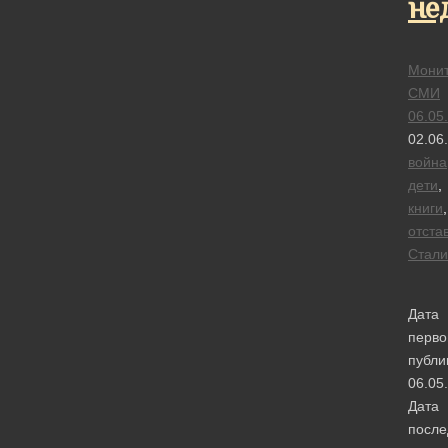
не
Монит
СМИ
06.05
02.06
война
дети
,
книги
,
отста
Стали
Дата
перво
публи
06.05
Дата
после