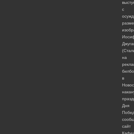
высту
с
осуж
разм
изобр
Иоси
Джуга
(Стал
на
рекл
билбо
в
Новос
накан
празд
Дня
Побед
сооб
сайт
Кафед