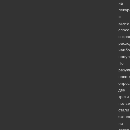
на
лекар
и
какие
спосо
сокр
расхо
наибо
попул
По
резул
новог
опрос
две
трети
польз
стали
эконо
на
лекар