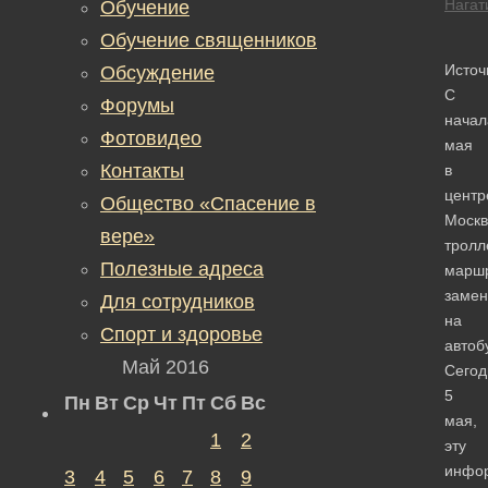
Нагат
Обучение
Обучение священников
Источ
Обсуждение
С
Форумы
начал
Фотовидео
мая
Контакты
в
центр
Общество «Спасение в
Моск
вере»
тролл
Полезные адреса
марш
замен
Для сотрудников
на
Спорт и здоровье
автоб
Май 2016
Сегод
5
Пн
Вт
Ср
Чт
Пт
Сб
Вс
мая,
1
2
эту
инфо
3
4
5
6
7
8
9