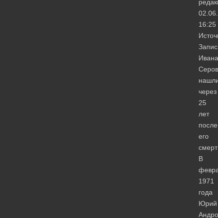
редак
02.06
16:25
Источ
Запис
Иван
Серо
нашл
через
25
лет
после
его
смерт
В
февр
1971
года
Юрий
Андро