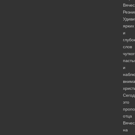
Вячес
Резни
Удиви
ярких
и
глубо
слов
чутко
пасты
и
наблю
вним
христ
Сегод
это
пропо
отца
Вячес
на