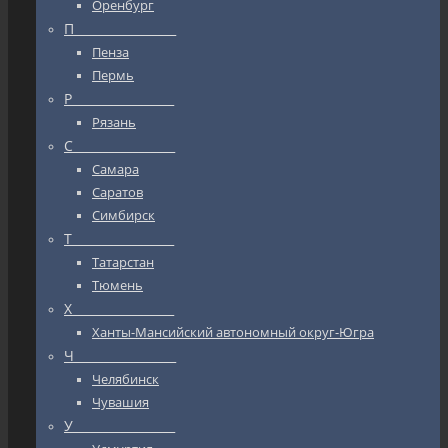
Оренбург
П_________________
Пенза
Пермь
Р_________________
Рязань
С_________________
Самара
Саратов
Симбирск
Т_________________
Татарстан
Тюмень
Х_________________
Ханты-Мансийский автономный округ-Югра
Ч_________________
Челябинск
Чувашия
У_________________