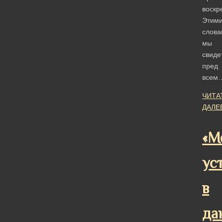
воскр
Этим
слова
мы
свиде
пред
всем
ЧИТА
ДАЛЕ
«М
ус
в
да