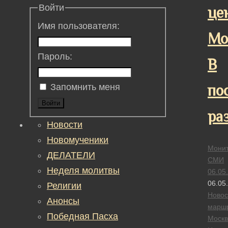
Войти
це
Имя пользователя:
Мо
Пароль:
В
по
Запомнить меня
Войти
раз
Новости
Новомученики
Монит
ДЕЛАТЕЛИ
СМИ
Неделя молитвы
06.05
06.05
Религии
Новос
Анонсы
маршр
Победная Пасха
Москв