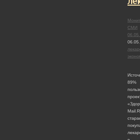
ле
Монит
СМИ
06.05
06.05
лекар
эконо
Источ
89%
польз
проек
«Здор
Mail.
стара
покуп
лекар
в