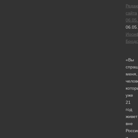
Редак
сайта
06.05
06.05
Иоси
Бродс
«Вы
спраш
меня,
челов
котор
уже
21
год
живет
вне
Росси
и