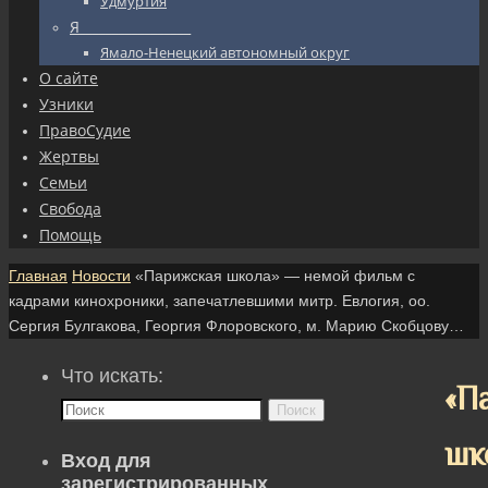
Удмуртия
Я_________________
Ямало-Ненецкий автономный округ
О сайте
Узники
ПравоСудие
Жертвы
Семьи
Свобода
Помощь
Главная
Новости
«Парижская школа» — немой фильм с
кадрами кинохроники, запечатлевшими митр. Евлогия, оо.
Сергия Булгакова, Георгия Флоровского, м. Марию Скобцову…
Что искать:
«П
Поиск
шк
Вход для
зарегистрированных