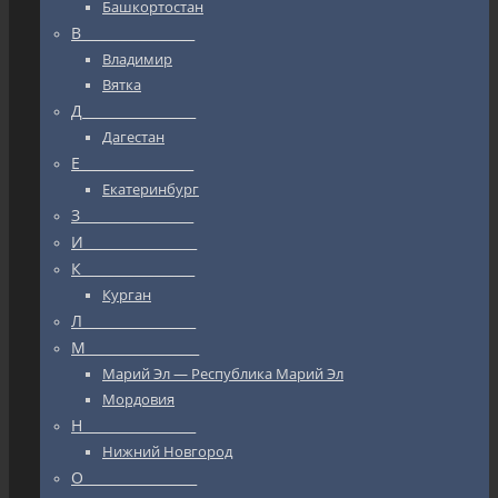
Башкортостан
В_________________
Владимир
Вятка
Д_________________
Дагестан
Е_________________
Екатеринбург
З_________________
И_________________
К_________________
Курган
Л_________________
М_________________
Марий Эл — Республика Марий Эл
Мордовия
Н_________________
Нижний Новгород
О_________________