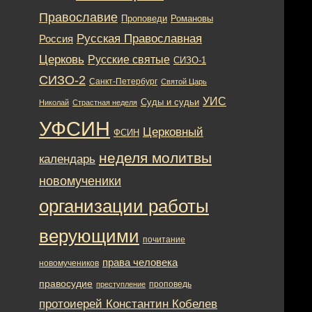
Православие
Романовы
Проповеди
Русская Православная
Россия
Церковь
Русские святые
СИЗО-1
СИЗО-2
Санкт-Петербург
Святой Царь
УИС
Суды и судьи
Николай
Страстная неделя
УФСИН
Церковный
ФСИН
неделя молитвы
календарь
новомученики
организации работы
верующими
почитание
права человека
новомучеников
правосудие
проповедь
преступление
протоиерей Константин Кобелев