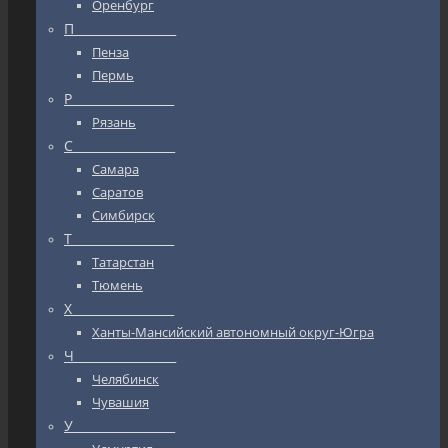
Оренбург
П_________________
Пенза
Пермь
Р_________________
Рязань
С_________________
Самара
Саратов
Симбирск
Т_________________
Татарстан
Тюмень
Х_________________
Ханты-Мансийский автономный округ-Югра
Ч_________________
Челябинск
Чувашия
У_________________