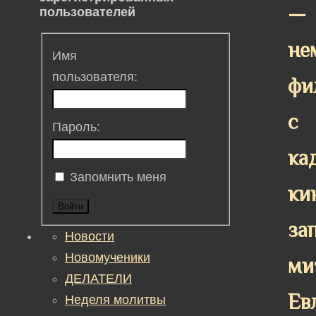
—
пользователей
не
Имя
пользователя:
фи
с
Пароль:
ка
Запомнить меня
ки
Войти
за
Новости
Новомученики
ми
ДЕЛАТЕЛИ
Ев
Неделя молитвы