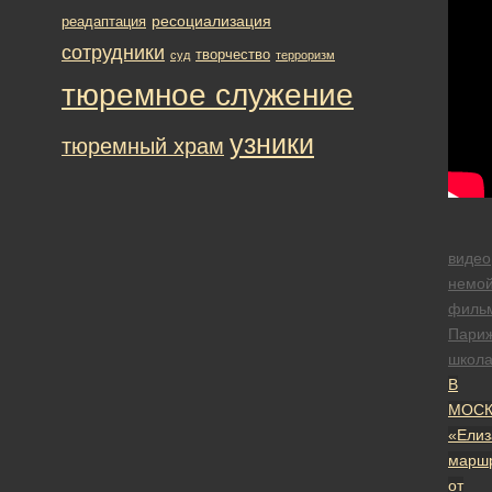
ресоциализация
реадаптация
сотрудники
творчество
суд
терроризм
тюремное служение
узники
тюремный храм
видео
немо
филь
Париж
школ
В
МОСК
«Елиз
марш
от