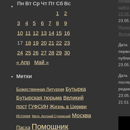
Редак
Пн
Вт
Ср
Чт
Пт
Сб
Вс
сайта
1
2
23.05
23.05
3
4
5
6
7
8
9
Религ
10
11
12
13
14
15
16
Фотов
17
18
19
20
21
22
23
Дата
перво
24
25
26
27
28
29
30
публи
« Апр
Май »
23.05
Дата
Метки
после
Бутырка
редак
Божественная Литургия
23.05
Бутырская тюрьма
Великий
21:51
пост
ГУФСИН
Жизнь в Церкви
Москва
История
Митр. Антоний Сурожский
Помощник
Пасха