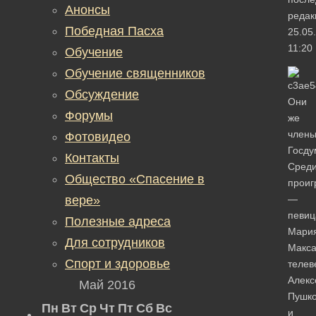
Анонсы
редак
Победная Пасха
25.05
11:20
Обучение
Обучение священников
Обсуждение
Они
Форумы
же
член
Фотовидео
Госду
Контакты
Сред
Общество «Спасение в
проиг
вере»
—
певиц
Полезные адреса
Мари
Для сотрудников
Макса
Спорт и здоровье
телев
Алекс
Май 2016
Пушк
Пн
Вт
Ср
Чт
Пт
Сб
Вс
и