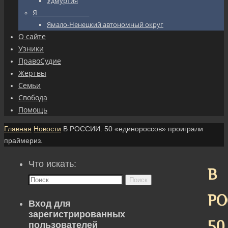
Удмуртия
Я_________________
Ямало-Ненецкий автономный округ
О сайте
Узники
ПравоСудие
Жертвы
Семьи
Свобода
Помощь
Главная
Новости
В РОССИИ. 50 «единороссов» проиграли
праймериз.
Что искать:
В
Поиск
РО
Вход для
зарегистрированных
50
пользователей