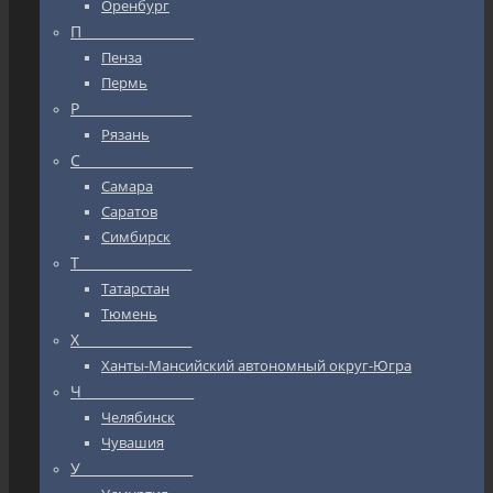
Оренбург
П_________________
Пенза
Пермь
Р_________________
Рязань
С_________________
Самара
Саратов
Симбирск
Т_________________
Татарстан
Тюмень
Х_________________
Ханты-Мансийский автономный округ-Югра
Ч_________________
Челябинск
Чувашия
У_________________