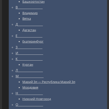
Башкортостан
В_________________
Владимир
Вятка
Д_________________
Дагестан
Е_________________
Екатеринбург
З_________________
И_________________
К_________________
Курган
Л_________________
М_________________
Марий Эл — Республика Марий Эл
Мордовия
Н_________________
Нижний Новгород
О_________________