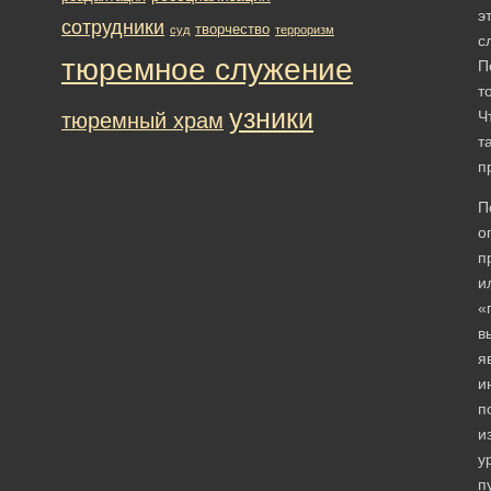
э
сотрудники
творчество
суд
терроризм
с
тюремное служение
П
т
узники
Ч
тюремный храм
т
п
П
о
п
и
«
в
я
и
п
и
у
п