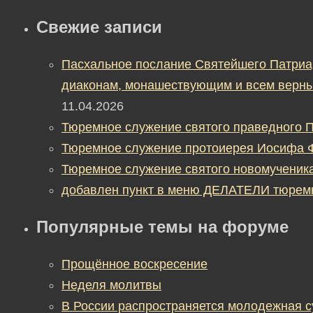
Свежие записи
Пасхальное послание Святейшего Патриа
диаконам, монашествующим и всем верны
11.04.2026
Тюремное служение святого праведного П
Тюремное служение протоиерея Иосифа 
Тюремное служение святого новомученик
добавлен пункт в меню ДЕЛАТЕЛИ тюрем
Популярные темы на форуме
Прощённое воскресение
Неделя молитвы
В России распространяется молодежная 