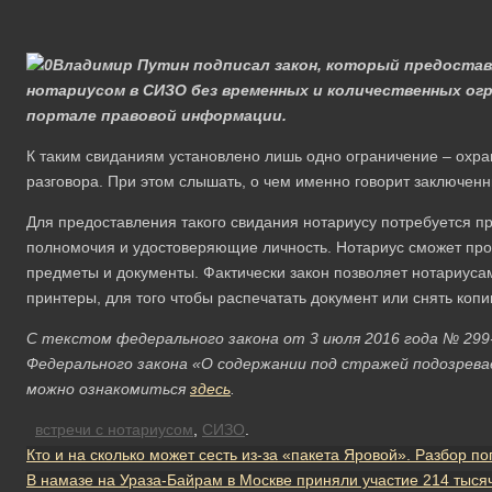
Владимир Путин подписал закон, который предоста
нотариусом в СИЗО без временных и количественных ог
портале правовой информации.
К таким свиданиям установлено лишь одно ограничение – охра
разговора. При этом слышать, о чем именно говорит заключенн
Для предоставления такого свидания нотариусу потребуется п
полномочия и удостоверяющие личность. Нотариус сможет пр
предметы и документы. Фактически закон позволяет нотариуса
принтеры, для того чтобы распечатать документ или снять копи
С текстом федерального закона от 3 июля 2016 года № 299
Федерального закона «О содержании под стражей подозрева
можно ознакомиться
здесь
.
встречи с нотариусом
,
СИЗО
.
Кто и на сколько может сесть из-за «пакета Яровой». Разбор 
В намазе на Ураза-Байрам в Москве приняли участие 214 тыся