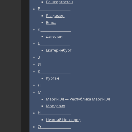
Башкортостан
В_________________
Владимир
Вятка
Д_________________
Дагестан
Е_________________
Екатеринбург
З_________________
И_________________
К_________________
Курган
Л_________________
М_________________
Марий Эл — Республика Марий Эл
Мордовия
Н_________________
Нижний Новгород
О_________________