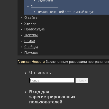
Удмуртия
Я_________________
Ямало-Ненецкий автономный округ
О сайте
Узники
ПравоСудие
Жертвы
Семьи
Свобода
Помощь
Главная
Новости
Заключенным разрешили неограниченн
Что искать:
Поиск
Вход для
зарегистрированных
пользователей