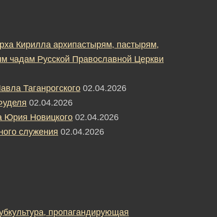
рха Кирилла архипастырям, пастырям,
м чадам Русской Православной Церкви
авла Таганрогского
02.04.2026
Фуделя
02.04.2026
а Юрия Новицкого
02.04.2026
ного служения
02.04.2026
субкультура, пропагандирующая