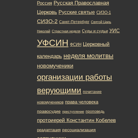
Русская Православная
Россия
Церковь
Русские святые
СИЗО-1
СИЗО-2
Санкт-Петербург
Святой Царь
УИС
Суды и судьи
Николай
Страстная неделя
УФСИН
Церковный
ФСИН
неделя молитвы
календарь
новомученики
организации работы
верующими
почитание
права человека
новомучеников
правосудие
проповедь
преступление
протоиерей Константин Кобелев
ресоциализация
реадаптация