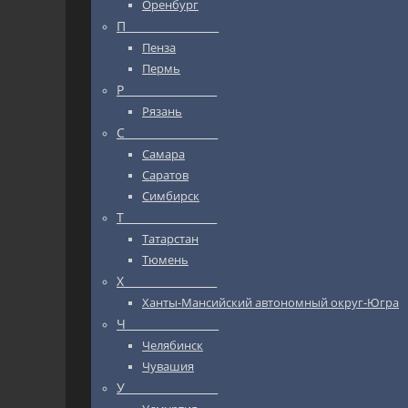
Оренбург
П_________________
Пенза
Пермь
Р_________________
Рязань
С_________________
Самара
Саратов
Симбирск
Т_________________
Татарстан
Тюмень
Х_________________
Ханты-Мансийский автономный округ-Югра
Ч_________________
Челябинск
Чувашия
У_________________