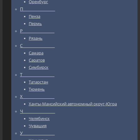
Оренбург
П_________________
Пенза
Пермь
Р_________________
Рязань
С_________________
Самара
Саратов
Симбирск
Т_________________
Татарстан
Тюмень
Х_________________
Ханты-Мансийский автономный округ-Югра
Ч_________________
Челябинск
Чувашия
У_________________