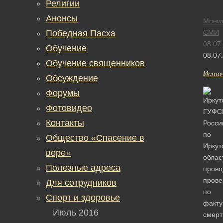
Религии
Анонсы
Монит
Победная Пасха
СМИ
08.07
Обучение
08.07
Обучение священников
Исто
Обсуждение
Форумы
Фотовидео
ГУФС
Контакты
Росси
по
Общество «Спасение в
Иркут
вере»
облас
Полезные адреса
прово
прове
Для сотрудников
по
Спорт и здоровье
факту
Июль 2016
смерт