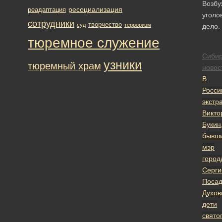
Возбу
ресоциализация
реадаптация
уголо
сотрудники
творчество
суд
терроризм
дело.
тюремное служение
Сибир
узники
тюремный храм
новос
В
Росс
экстр
Викто
Букин
бывш
мэр
город
Серги
Поса
Духов
дети
свято