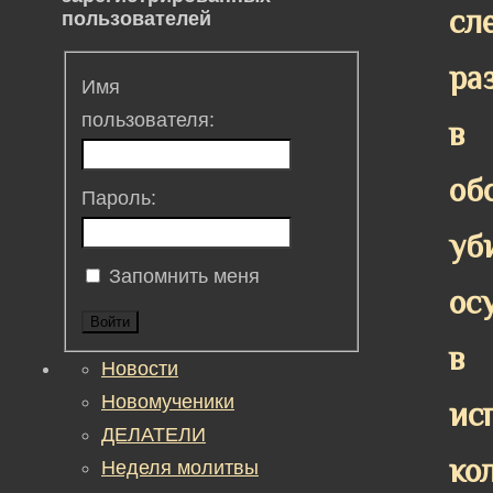
сл
пользователей
ра
Имя
пользователя:
в
об
Пароль:
уб
Запомнить меня
ос
Войти
в
Новости
Новомученики
ис
ДЕЛАТЕЛИ
ко
Неделя молитвы