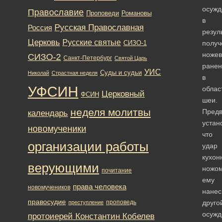
осужд
Православие
Романовы
Проповеди
в
Русская Православная
Россия
резул
Церковь
Русские святые
получ
СИЗО-1
ножев
СИЗО-2
Санкт-Петербург
Святой Царь
ранен
УИС
Суды и судьи
Николай
Страстная неделя
в
УФСИН
облас
Церковный
ФСИН
шеи.
неделя молитвы
Предв
календарь
устан
новомученики
что
организации работы
удар
кухон
верующими
ножо
почитание
ему
права человека
новомучеников
нанес
правосудие
проповедь
друго
преступление
осужд
протоиерей Константин Кобелев