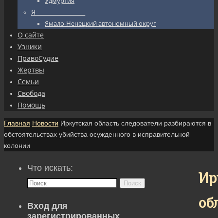
Удмуртия
Я_________________
Ямало-Ненецкий автономный округ
О сайте
Узники
ПравоСудие
Жертвы
Семьи
Свобода
Помощь
Главная
Новости
Иркутская область следователи разбираются в
обстоятельствах убийства осужденного в исправительной
колонии
Что искать:
Ир
Поиск
об
Вход для
зарегистрированных