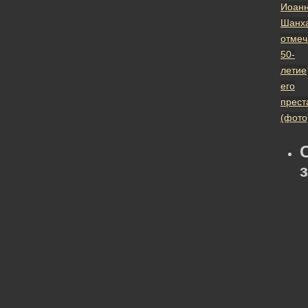
Иоан
Шанха
отмеч
50-
летие
его
прест
(фото