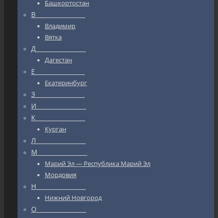
Башкортостан
В_________________
Владимир
Вятка
Д_________________
Дагестан
Е_________________
Екатеринбург
З_________________
И_________________
К_________________
Курган
Л_________________
М_________________
Марий Эл — Республика Марий Эл
Мордовия
Н_________________
Нижний Новгород
О_________________