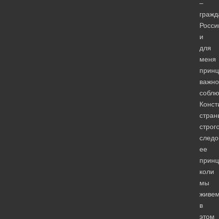
–
гражд
Росси
и
для
меня
принц
важно
собл
Конст
стран
строг
следо
ее
принц
коли
мы
живе
в
этом