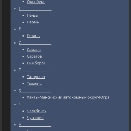
Оренбург
П_________________
Пенза
Пермь
Р_________________
Рязань
С_________________
Самара
Саратов
Симбирск
Т_________________
Татарстан
Тюмень
Х_________________
Ханты-Мансийский автономный округ-Югра
Ч_________________
Челябинск
Чувашия
У_________________