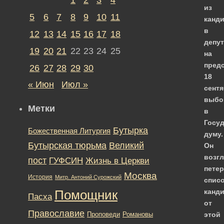
из
5
6
7
8
9
10
11
канд
в
12
13
14
15
16
17
18
депу
19
20
21
22
23
24
25
на
пред
26
27
28
29
30
18
« Июн
Июл »
сент
выбо
Метки
в
Госу
Бутырка
Божественная Литургия
думу.
Бутырская тюрьма
Великий
Он
возг
пост
ГУФСИН
Жизнь в Церкви
пете
Москва
История
Митр. Антоний Сурожский
спис
канд
Помощник
Пасха
от
Православие
Романовы
этой
Проповеди