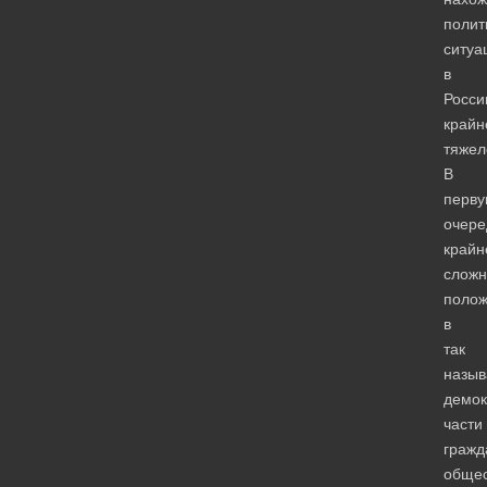
полит
ситуа
в
Росси
крайн
тяжел
В
перв
очере
крайн
сложн
поло
в
так
назы
демок
части
гражд
общес