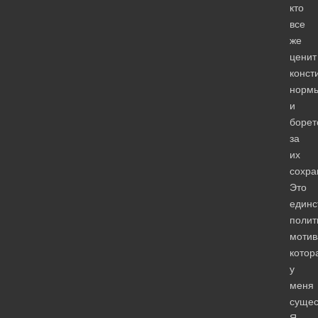
кто
все
же
ценит
конст
норм
и
борет
за
их
сохра
Это
единс
полит
мотив
котор
у
меня
сущес
Я