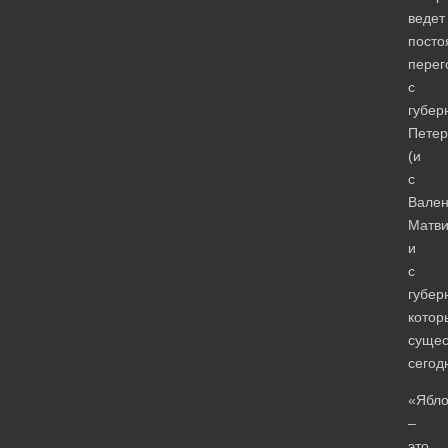
ведет
посто
перег
с
губер
Петер
(и
с
Вален
Матви
и
с
губер
котор
сущес
сегод
«Ябло
–
это