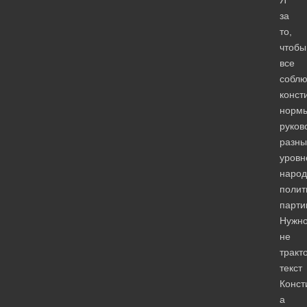
за
то,
чтобы
все
собл
конст
нормы
руков
разны
уровн
народ
полит
парти
Нужн
не
тракт
текст
Конст
а