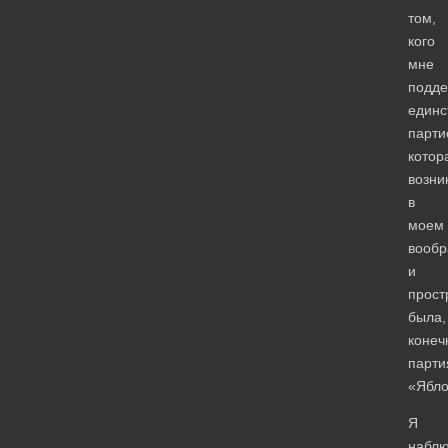
том,
кого
мне
подде
единс
парти
котор
возни
в
моем
вообр
и
прост
была,
конеч
парти
«Ябло
Я
набл