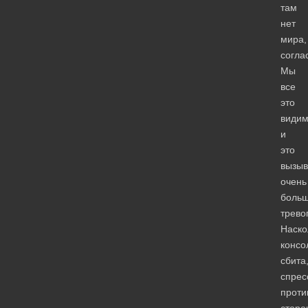
там
нет
мира,
согла
Мы
все
это
видим
и
это
вызыв
очень
боль
тревог
Наско
консо
сбита
спрес
проти
сторо