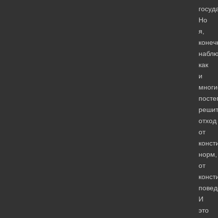
госуд
Но
я,
конеч
набл
как
и
многи
посте
реши
отход
от
конст
норм,
от
конст
повед
И
это