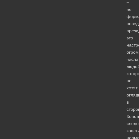
–
не
форм
повед
прези
это
настр
огром
числа
людей
котор
не
хотят
огляд
в
сторо
Конст
следо
конст
норм