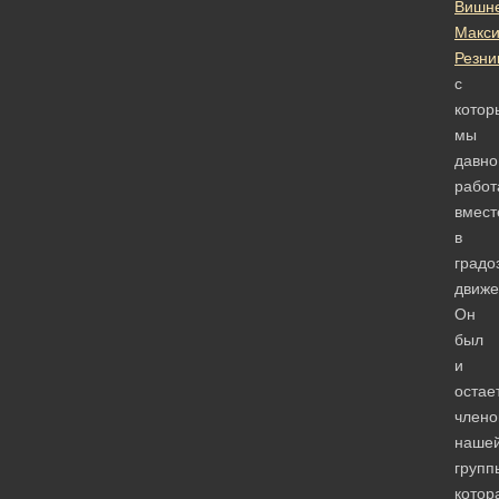
Вишне
Макс
Резни
с
котор
мы
давно
работ
вмест
в
градо
движе
Он
был
и
остае
член
наше
групп
котор