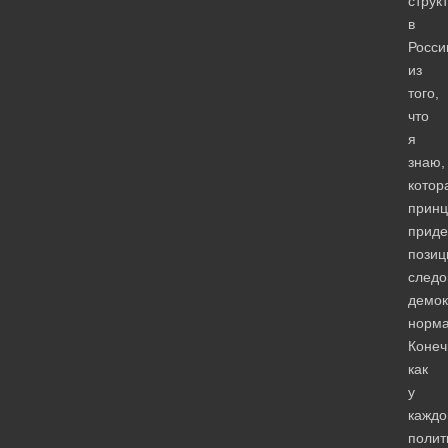
струк
в
Росси
из
того,
что
я
знаю,
котор
принц
приде
позиц
следо
демок
норма
Конеч
как
у
каждо
полит