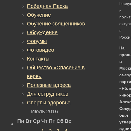
Госду
Победная Пасха
и
Обучение
полит
Обучение священников
ситуа
в
Обсуждение
Росси
Форумы
На
Фотовидео
прош
Контакты
в
Общество «Спасение в
Моск
съез
вере»
парт
Полезные адреса
«Ябл
Для сотрудников
кино
Алек
Спорт и здоровье
Соку
Июль 2016
был
Пн
Вт
Ср
Чт
Пт
Сб
Вс
утве
одни
1
2
3
4