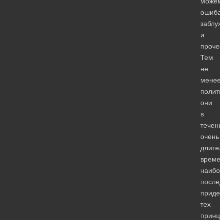
може
ошиба
заблу
и
проче
Тем
не
менее
полит
они
в
течен
очень
длите
врем
наибо
после
приде
тех
принц