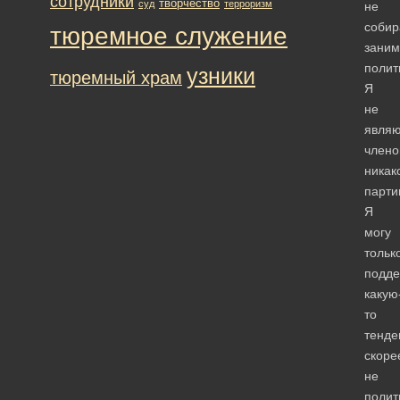
сотрудники
творчество
суд
терроризм
не
собир
тюремное служение
заним
полит
узники
тюремный храм
Я
не
являю
член
никак
парти
Я
могу
тольк
подде
какую
то
тенде
скоре
не
полит