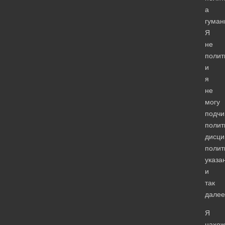
а
гуман
Я
не
полит
и
я
не
могу
подчи
полит
дисци
полит
указа
и
так
далее
Я
нахож