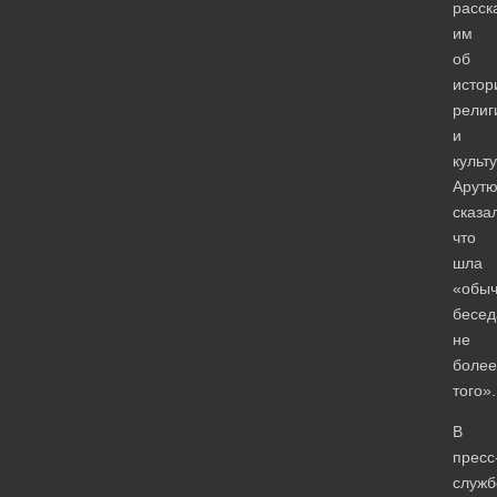
расск
им
об
истор
религ
и
культ
Арут
сказа
что
шла
«обы
бесед
не
более
того».
В
пресс
служб