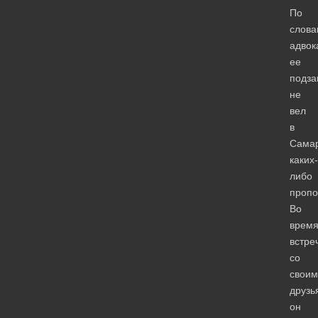
По
слова
адвок
ее
подз
не
вел
в
Сама
каких-
либо
пропо
Во
врем
встре
со
своим
друзь
он