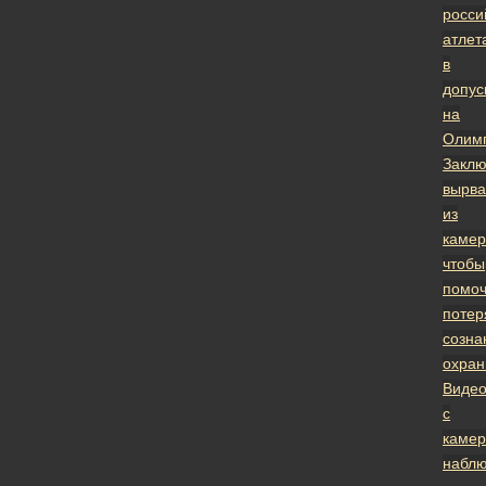
росси
атлет
в
допус
на
Олим
Закл
вырва
из
камер
чтобы
помоч
поте
созна
охран
Виде
с
каме
набл