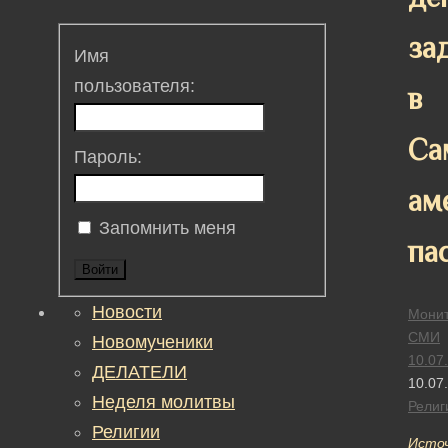
за
Имя
пользователя:
в
Са
Пароль:
ам
Запомнить меня
па
Войти
Новости
Монит
СМИ
Новомученики
10.07
ДЕЛАТЕЛИ
10.07
Неделя молитвы
Религ
Религии
Исто