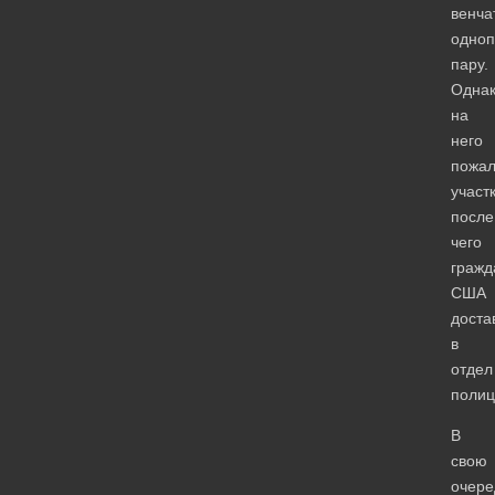
венча
одно
пару.
Одна
на
него
пожал
участ
после
чего
гражд
США
доста
в
отдел
полиц
В
свою
очере