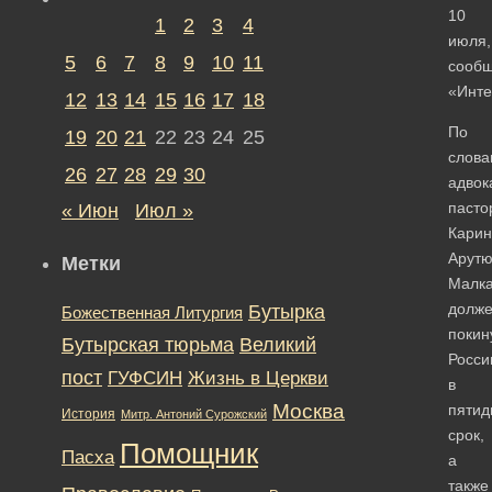
10
1
2
3
4
июля,
5
6
7
8
9
10
11
сооб
«Инте
12
13
14
15
16
17
18
По
19
20
21
22
23
24
25
слова
26
27
28
29
30
адвок
пасто
« Июн
Июл »
Кари
Арутю
Метки
Малк
долж
Бутырка
Божественная Литургия
покин
Бутырская тюрьма
Великий
Росс
пост
ГУФСИН
Жизнь в Церкви
в
Москва
пятид
История
Митр. Антоний Сурожский
срок,
Помощник
Пасха
а
также