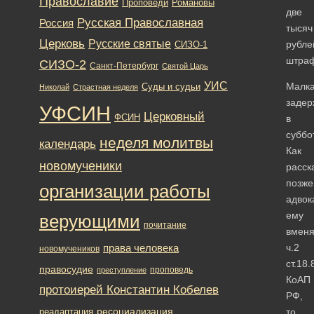
Православие
Романовы
Проповеди
две
Русская Православная
Россия
тысяч
Церковь
Русские святые
рубле
СИЗО-1
штра
СИЗО-2
Санкт-Петербург
Святой Царь
УИС
Малк
Суды и судьи
Николай
Страстная неделя
задер
УФСИН
Церковный
ФСИН
в
суббо
неделя молитвы
календарь
Как
новомученики
расск
позже
организации работы
адвока
ему
верующими
почитание
вмен
права человека
ч.2
новомучеников
ст.18.
правосудие
проповедь
преступление
КоАП
протоиерей Константин Кобелев
РФ,
ресоциализация
реадаптация
то