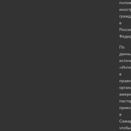
поло
иност
гражд
в
Росси
Федер
По
данн
источ
«Инт
в
право
орган
амери
пасто
приех
в
Самар
чтобы