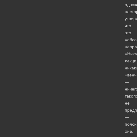
адвок
пасто
утвер
что
это
«абсо
непра
«Ника
лекци
никак
«венч
—
ничег
таког
не
предп
—
поясн
она.