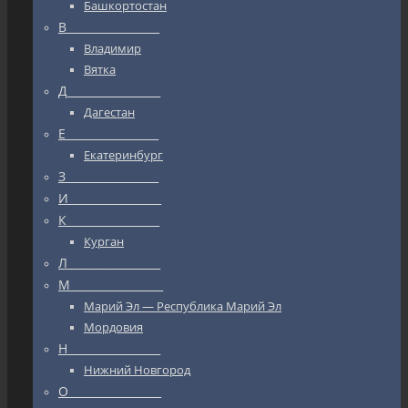
Башкортостан
В_________________
Владимир
Вятка
Д_________________
Дагестан
Е_________________
Екатеринбург
З_________________
И_________________
К_________________
Курган
Л_________________
М_________________
Марий Эл — Республика Марий Эл
Мордовия
Н_________________
Нижний Новгород
О_________________