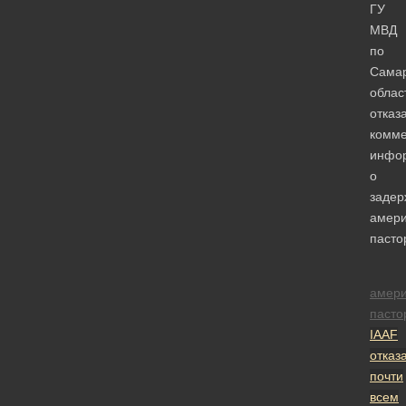
ГУ
МВД
по
Сама
облас
отказ
комме
инфо
о
задер
амери
пасто
амери
пасто
IAAF
отказ
почти
всем