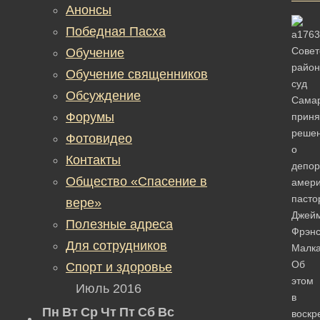
Анонсы
Победная Пасха
Совет
Обучение
райо
Обучение священников
суд
Обсуждение
Сама
Форумы
приня
реше
Фотовидео
о
Контакты
депор
Общество «Спасение в
амери
пасто
вере»
Джей
Полезные адреса
Фрэнс
Для сотрудников
Малка
Об
Спорт и здоровье
этом
Июль 2016
в
Пн
Вт
Ср
Чт
Пт
Сб
Вс
воскр