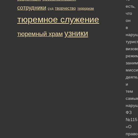
есть,
сотрудники
творчество
суд
терроризм
что
тюремное служение
он
в
узники
тюремный храм
нару
турис
визов
режи
заним
мисси
деяте
и
тем
самы
нару
ФЗ
№115
«О
право