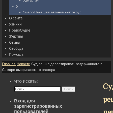
Удмуртия
Я_________________
Ямало-Ненецкий автономный округ
О сайте
Узники
ПравоСудие
Жертвы
Семьи
Свобода
Помощь
Главная
Новости
Суд решил депортировать задержанного в
Самаре американского пастора
Что искать:
Су
Поиск
ре
Вход для
зарегистрированных
де
пользователей