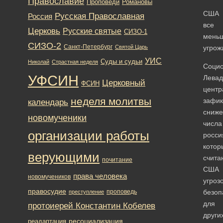
Православие
Романовы
Проповеди
США
Русская Православная
Россия
все
Церковь
Русские святые
СИЗО-1
мень
СИЗО-2
Санкт-Петербург
Святой Царь
угрож
УИС
Суды и судьи
Николай
Страстная неделя
Социо
УФСИН
Левад
Церковный
ФСИН
центр
неделя молитвы
зафик
календарь
сниже
новомученики
числа
организации работы
росси
котор
верующими
счита
почитание
США
права человека
новомучеников
угроз
правосудие
проповедь
безоп
преступление
для
протоиерей Константин Кобелев
други
ресоциализация
реадаптация