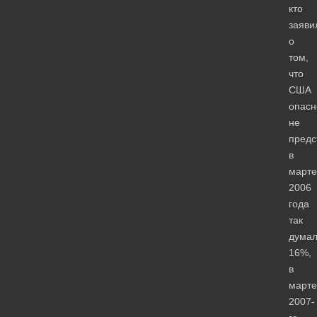
кто
заяви
о
том,
что
США
опасн
не
предс
в
марте
2006
года
так
дума
16%,
в
марте
2007-