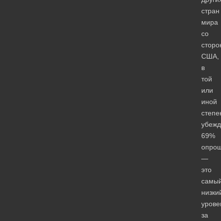
стран
мира
со
сторо
США,
в
той
или
иной
степе
убеж
69%
опро
—
это
самы
низки
урове
за