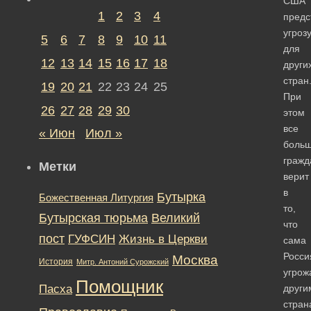
США
1
2
3
4
предс
угроз
5
6
7
8
9
10
11
для
12
13
14
15
16
17
18
други
стран
19
20
21
22
23
24
25
При
26
27
28
29
30
этом
все
« Июн
Июл »
боль
гражд
Метки
верит
в
Бутырка
Божественная Литургия
то,
Бутырская тюрьма
Великий
что
пост
ГУФСИН
Жизнь в Церкви
сама
Росси
Москва
История
Митр. Антоний Сурожский
угрож
Помощник
Пасха
други
стран