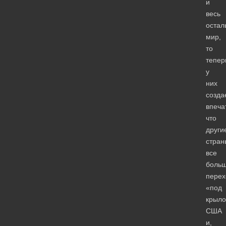
и
весь
остал
мир,
то
тепер
у
них
созда
впеча
что
други
стран
все
боль
перех
«под
крыло
США
и,