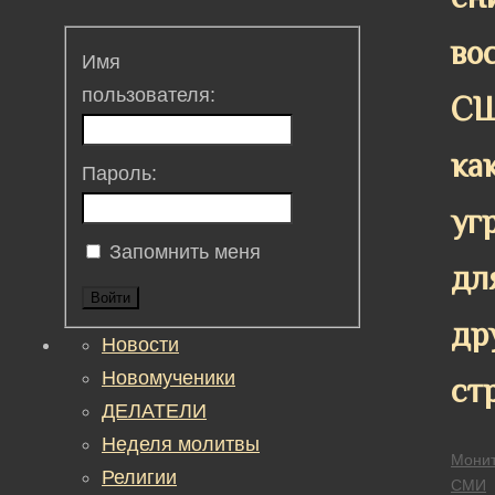
во
Имя
пользователя:
С
ка
Пароль:
уг
Запомнить меня
дл
Войти
др
Новости
Новомученики
ст
ДЕЛАТЕЛИ
Неделя молитвы
Монит
Религии
СМИ