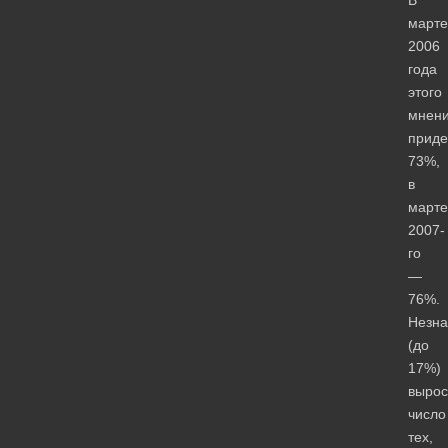
марте
2006
года
этого
мнен
приде
73%,
в
марте
2007-
го
—
76%.
Незна
(до
17%)
вырос
число
тех,