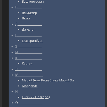
Башкортостан
В_________________
Владимир
Вятка
Д_________________
Дагестан
Е_________________
Екатеринбург
З_________________
И_________________
К_________________
Курган
Л_________________
М_________________
Марий Эл — Республика Марий Эл
Мордовия
Н_________________
Нижний Новгород
О_________________