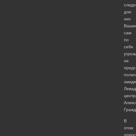
следо
для
них
Вашин
сам
по
себе
угроз
не
предс
полаг
замди
Левад
центр
Алекс
Гражд
В
этом
опрос