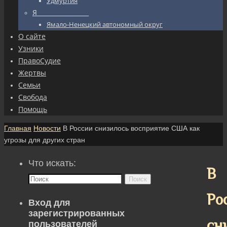
Удмуртия
Я_________________
Ямало-Ненецкий автономный округ
О сайте
Узники
ПравоСудие
Жертвы
Семьи
Свобода
Помощь
Главная
Новости
В России снизилось восприятие США как
угрозы для других стран
Что искать:
В
Поиск
Ро
Вход для
зарегистрированных
сн
пользователей