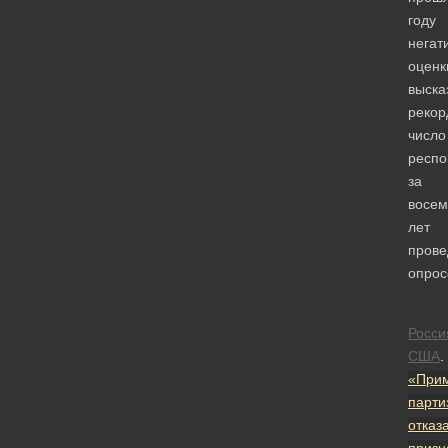
году
негат
оценк
выска
рекор
число
респо
за
восем
лет
прове
опрос
Росси
США
.
«При
парти
отказ
призн