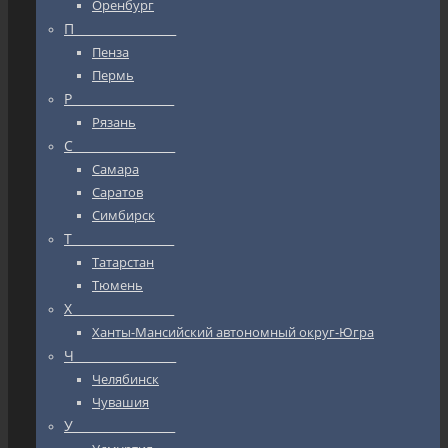
Оренбург
П_________________
Пенза
Пермь
Р_________________
Рязань
С_________________
Самара
Саратов
Симбирск
Т_________________
Татарстан
Тюмень
Х_________________
Ханты-Мансийский автономный округ-Югра
Ч_________________
Челябинск
Чувашия
У_________________