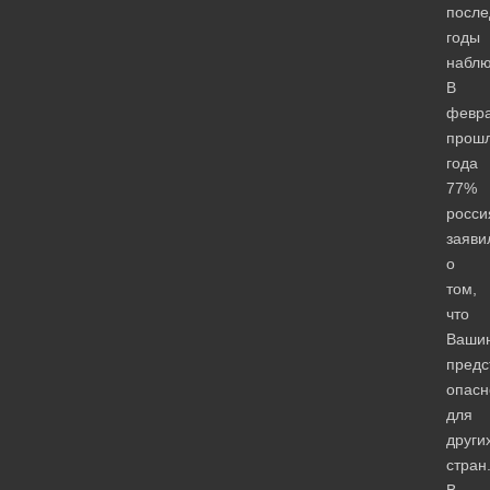
после
годы
наблю
В
февр
прошл
года
77%
росси
заяви
о
том,
что
Вашин
предс
опасн
для
други
стран
В