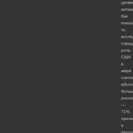
урове
антиа
Как
показ
то
иссле
отриц
роль
США
в
мире
счита
абсол
больш
росси
—
71%,
прич
в
прош