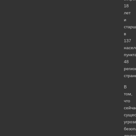
18
лет
и
старш
в
137
насел
пункт
48
регио
стран
В
том,
что
сейча
сущес
угроз
безоп
други