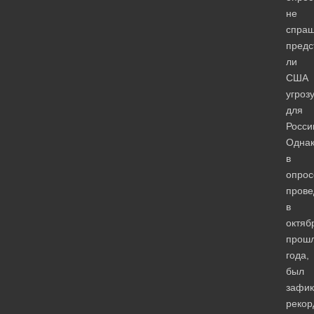
не
спраш
предс
ли
США
угроз
для
Росси
Одна
в
опрос
пров
в
октяб
прошл
года,
был
зафик
рекор