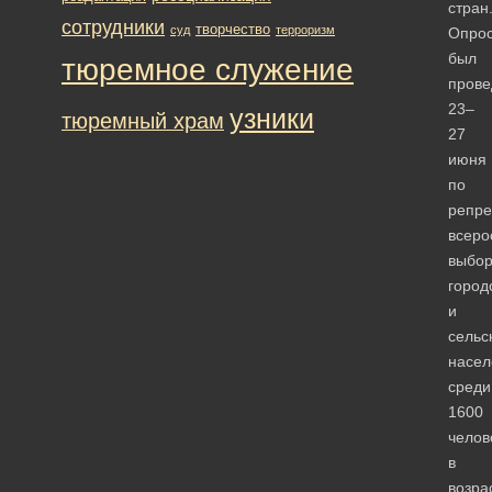
стран
сотрудники
творчество
суд
терроризм
Опро
был
тюремное служение
прове
23–
узники
тюремный храм
27
июня
по
репре
всеро
выбор
город
и
сельс
насел
среди
1600
челов
в
возра