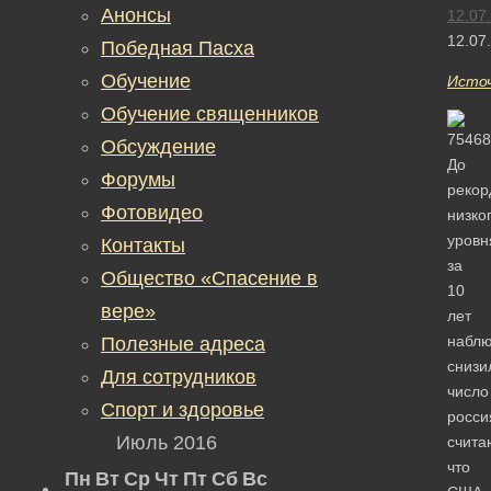
Анонсы
12.07
12.07
Победная Пасха
Обучение
Исто
Обучение священников
Обсуждение
До
Форумы
рекор
Фотовидео
низко
уровн
Контакты
за
Общество «Спасение в
10
вере»
лет
набл
Полезные адреса
снизи
Для сотрудников
число
Спорт и здоровье
росси
Июль 2016
счита
что
Пн
Вт
Ср
Чт
Пт
Сб
Вс