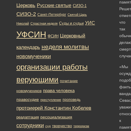
памят
Церковь
Русские святые
СИЗО-1
Решет
СИЗО-2
Санкт-Петербург
Святой Царь
отмет
что
УИС
Суды и судьи
Николай
Страстная неделя
так
УФСИН
Церковный
обыч
ФСИН
делаю
неделя молитвы
календарь
смерт
новомученики
случа
организации работы
«Мы
осуж
верующими
подо
почитание
факт
права человека
новомучеников
ванда
правосудие
проповедь
преступление
Севас
уважи
протоиерей Константин Кобелев
относ
ресоциализация
реадаптация
к
сотрудники
творчество
суд
терроризм
памят