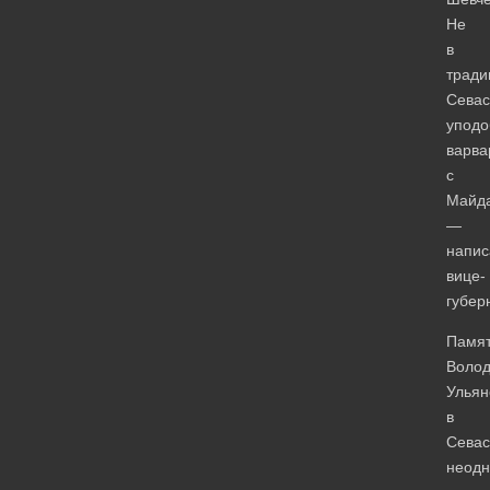
Не
в
тради
Севас
уподо
варва
с
Майда
—
напис
вице-
губер
Памят
Воло
Ульян
в
Севас
неодн