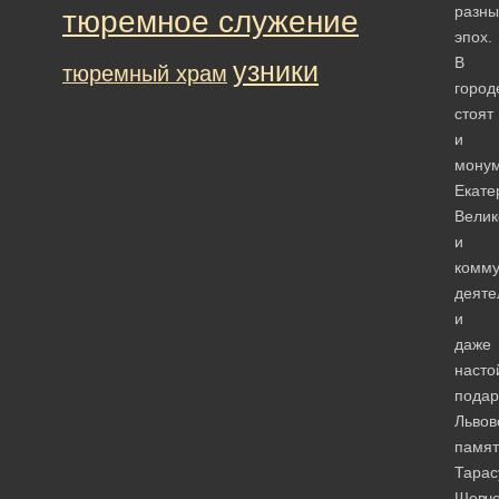
разны
тюремное служение
эпох.
В
узники
тюремный храм
город
стоят
и
мону
Екате
Велик
и
комму
деяте
и
даже
насто
пода
Львов
памят
Тарас
Шевче