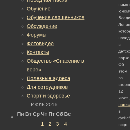
памят
Обучение
юном
Обучение священников
Влад
Ленин
Обсуждение
котор
Форумы
наход
Фотовидео
в
детск
Контакты
парке
Общество «Спасение в
Об
вере»
этом
Полезные адреса
во
вторн
Для сотрудников
12
Спорт и здоровье
июля,
Июль 2016
напис
в
Пн
Вт
Ср
Чт
Пт
Сб
Вс
фейсб
1
2
3
4
вице-