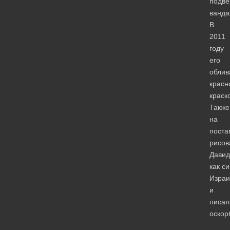
подве
ванда
В
2011
году
его
облив
красн
краск
Также
на
поста
рисов
Давид
как с
Израи
и
писал
оскор