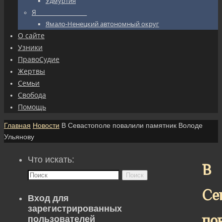
Удмуртия
Я_________________
Ямало-Ненецкий автономный округ
О сайте
Узники
ПравоСудие
Жертвы
Семьи
Свобода
Помощь
Главная
Новости
В Севастополе повалили памятник Володе
Ульянову
Что искать:
В
Поиск
Се
Вход для
зарегистрированных
по
пользователей