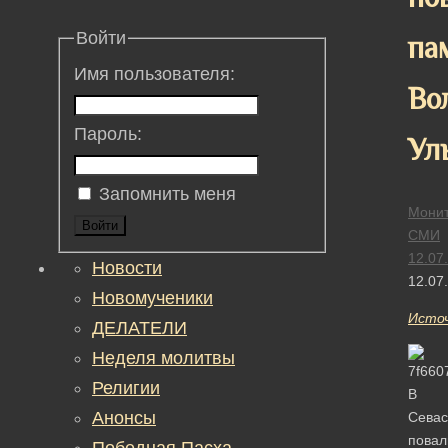
Войти
па
Имя пользователя:
Во
Пароль:
Ул
Запомнить меня
Монит
Войти
СМИ
12.07
Новости
12.07
Новомученики
Исто
ДЕЛАТЕЛИ
Неделя молитвы
Религии
В
Анонсы
Севас
повал
Победная Пасха