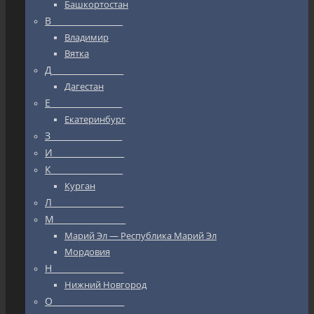
Башкортостан
В_________________
Владимир
Вятка
Д_________________
Дагестан
Е_________________
Екатеринбург
З_________________
И_________________
К_________________
Курган
Л_________________
М_________________
Марий Эл — Республика Марий Эл
Мордовия
Н_________________
Нижний Новгород
О_________________