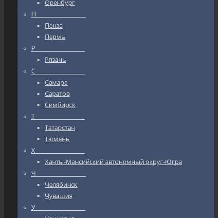
Оренбург
П_________________
Пенза
Пермь
Р_________________
Рязань
С_________________
Самара
Саратов
Симбирск
Т_________________
Татарстан
Тюмень
Х_________________
Ханты-Мансийский автономный округ-Югра
Ч_________________
Челябинск
Чувашия
У_________________