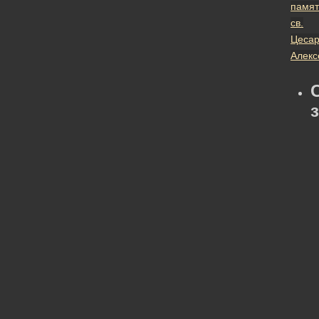
памят
св.
Цесар
Алек