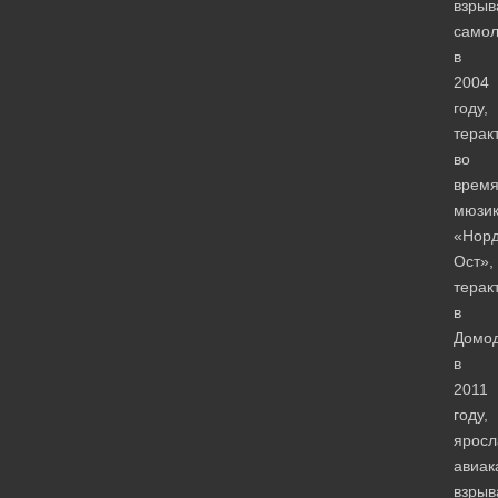
взрыв
самол
в
2004
году,
терак
во
врем
мюзи
«Норд
Ост»,
терак
в
Домо
в
2011
году,
яросл
авиак
взрыв