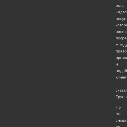
есть
«адво
несун
котор
являю
посре
межд
право
орган
и
недоб
клиен
—
сказа
Труно
По
его
слова
он