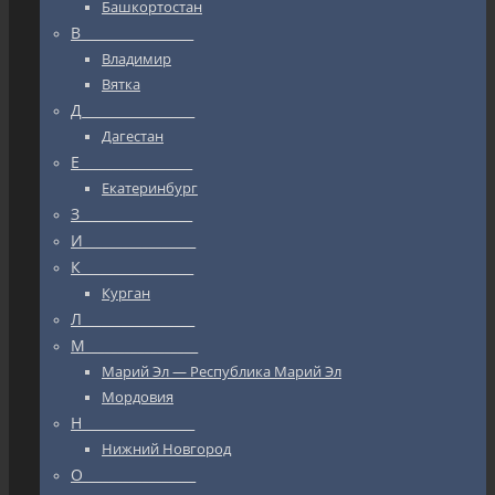
Башкортостан
В_________________
Владимир
Вятка
Д_________________
Дагестан
Е_________________
Екатеринбург
З_________________
И_________________
К_________________
Курган
Л_________________
М_________________
Марий Эл — Республика Марий Эл
Мордовия
Н_________________
Нижний Новгород
О_________________