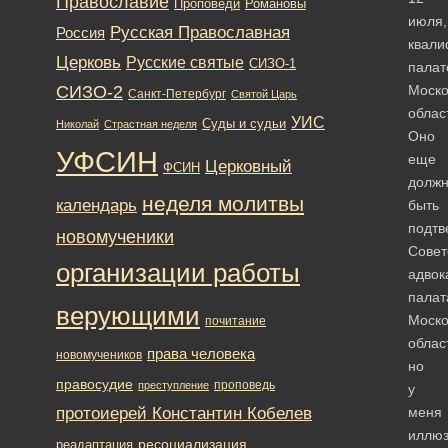
Православие
Романовы
Проповеди
июля,
Русская Православная
Россия
квали
Церковь
Русские святые
СИЗО-1
палат
СИЗО-2
Моско
Санкт-Петербург
Святой Царь
облас
УИС
Суды и судьи
Николай
Страстная неделя
Оно
УФСИН
еще
Церковный
ФСИН
долж
неделя молитвы
календарь
быть
подтв
новомученики
Сове
организации работы
адвок
палат
верующими
Моско
почитание
облас
права человека
новомучеников
но
правосудие
проповедь
преступление
у
протоиерей Константин Кобелев
меня
иллю
ресоциализация
реадаптация