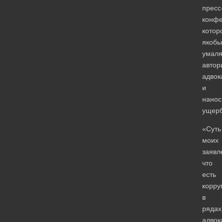
пресс
конфе
котор
якобы
умаля
автор
адвок
и
нанос
ущерб
«Суть
моих
заявл
что
есть
корру
в
рядах
адвок