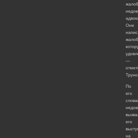
жало
недов
адвок
Они
напис
жалоб
котор
удовл
—
отмет
Труно
По
его
слова
недов
вызва
его
высту
на