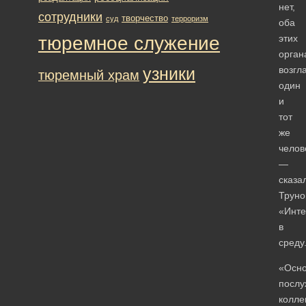
нет,
сотрудники
творчество
суд
терроризм
оба
тюремное служение
этих
орган
узники
возгл
тюремный храм
один
и
тот
же
челов
—
сказа
Труно
«Инте
в
среду
«Осн
послу
колле