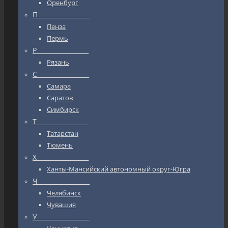
Оренбург
П_________________
Пенза
Пермь
Р_________________
Рязань
С_________________
Самара
Саратов
Симбирск
Т_________________
Татарстан
Тюмень
Х_________________
Ханты-Мансийский автономный округ-Югра
Ч_________________
Челябинск
Чувашия
У_________________