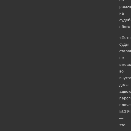
рассч
на
судеб
обжал
«Хотя
суды
стара
не
вмеши
во
внутр
дела
адвок
персп
плаче
ЕСПЧ
—
это