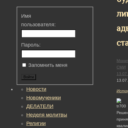
ли
Имя
пользователя:
ад
ст
Пароль:
Монит
Запомнить меня
СМИ
13.07
Войти
13.07
Новости
Исто
Новомученики
ДЕЛАТЕЛИ
Реше
Неделя молитвы
приня
Религии
квали