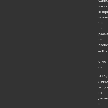
единс
инста
котор
може
что-
то
рассм
но
проце
длите
—
отмет
он.
И.Тру
являе
защит
по
дела
о