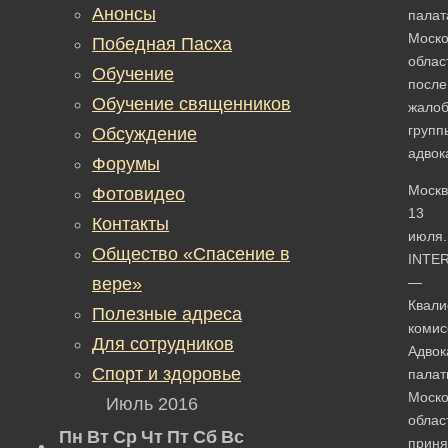
Анонсы
палат
Моско
Победная Пасха
облас
Обучение
после
Обучение священников
жало
групп
Обсуждение
адвок
Форумы
Москв
Фотовидео
13
Контакты
июля.
Общество «Спасение в
INTE
вере»
—
Квал
Полезные адреса
комис
Для сотрудников
Адвок
Спорт и здоровье
палат
Моско
Июль 2016
облас
Пн
Вт
Ср
Чт
Пт
Сб
Вс
приня