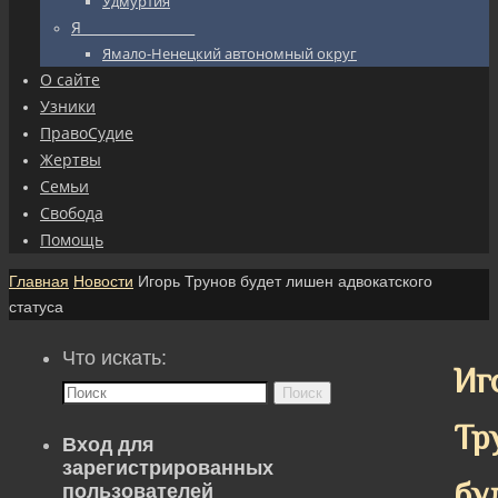
Удмуртия
Я_________________
Ямало-Ненецкий автономный округ
О сайте
Узники
ПравоСудие
Жертвы
Семьи
Свобода
Помощь
Главная
Новости
Игорь Трунов будет лишен адвокатского
статуса
Что искать:
Иг
Поиск
Тр
Вход для
зарегистрированных
бу
пользователей