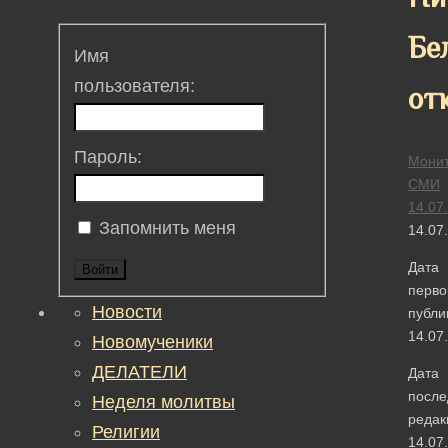
Бе
Имя
пользователя:
от
Пароль:
Монит
СМИ
14.07
Запомнить меня
14.07
Дата
Войти
перво
Новости
публи
14.07
Новомученики
ДЕЛАТЕЛИ
Дата
после
Неделя молитвы
редак
Религии
14.07