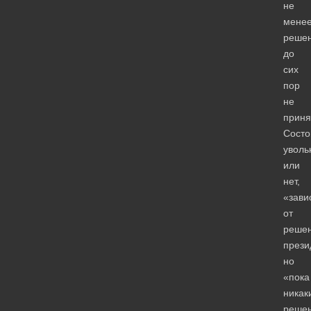
не
мене
реше
до
сих
пор
не
приня
Состо
уволь
или
нет,
«зави
от
реше
прези
но
«пока
никак
реше