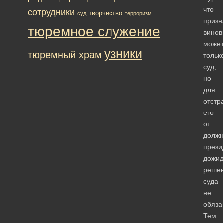
что
сотрудники
творчество
суд
терроризм
призн
тюремное служение
вино
може
узники
тюремный храм
тольк
суд,
но
для
отстр
его
от
должн
прези
дожид
реше
суда
не
обяза
Тем