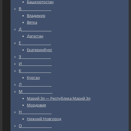
Башкортостан
В_________________
Владимир
Вятка
Д_________________
Дагестан
Е_________________
Екатеринбург
З_________________
И_________________
К_________________
Курган
Л_________________
М_________________
Марий Эл — Республика Марий Эл
Мордовия
Н_________________
Нижний Новгород
О_________________