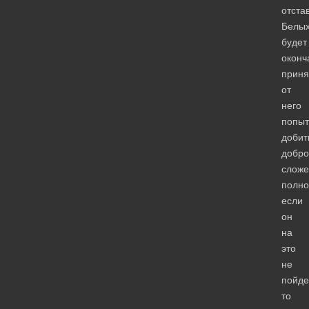
отста
Белы
будет
оконч
приня
от
него
попыт
добит
добро
сложе
полно
если
он
на
это
не
пойде
то