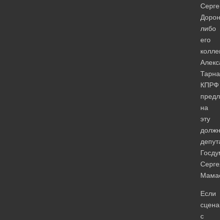
Серге
Доро
либо
его
колле
Алекс
Тарна
КПРФ
предл
на
эту
должн
депут
Госд
Серге
Мама
Если
сцена
с