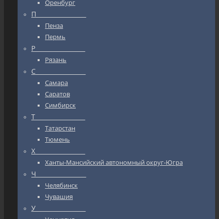
Оренбург
П_________________
Пенза
Пермь
Р_________________
Рязань
С_________________
Самара
Саратов
Симбирск
Т_________________
Татарстан
Тюмень
Х_________________
Ханты-Мансийский автономный округ-Югра
Ч_________________
Челябинск
Чувашия
У_________________