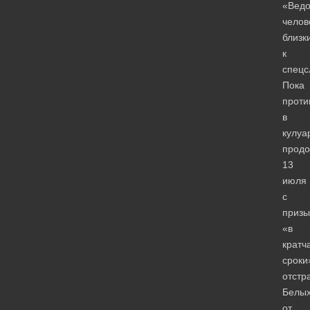
«Вед
челов
близк
к
спецс
Пока
проти
в
кулуа
продо
13
июля
с
приз
«в
кратч
сроки
отстр
Белы
от