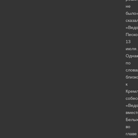
не
было»
сказа
«Вед
Песко
13
июля.
Однак
по
слова
близк
к
Крем
собес
«Ведо
вмест
Белы
во
главе