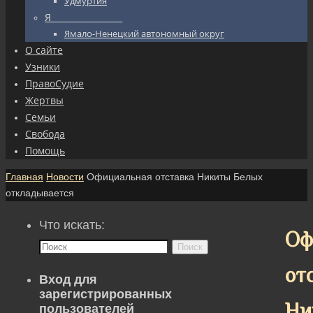
Удмуртия
Я_________________
Ямало-Ненецкий автономный округ
О сайте
Узники
ПравоСудие
Жертвы
Семьи
Свобода
Помощь
Главная
Новости
Официальная отставка Никиты Белых
откладывается
Что искать:
Оф
Поиск
от
Вход для
зарегистрированных
Ни
пользователей