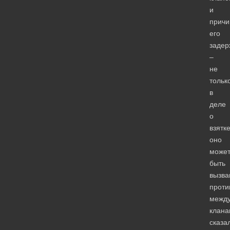
и
причи
его
задер
–
не
тольк
в
деле
о
взятке
оно
може
быть
вызва
проти
межд
клана
сказа