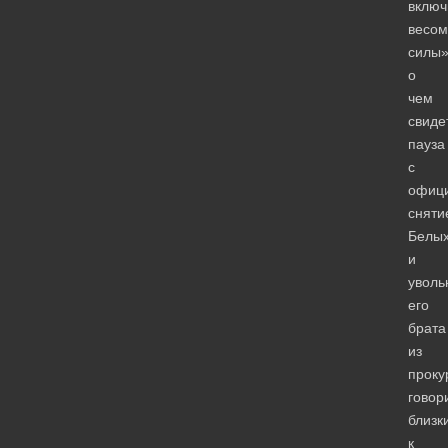
включ
весо
силы»
о
чем
свиде
пауза
с
офиц
сняти
Белы
и
уволь
его
брата
из
проку
говор
близк
к