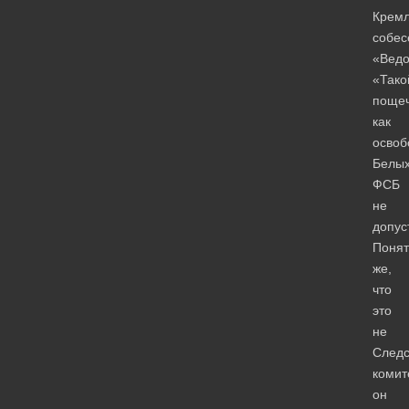
Крем
собес
«Ведо
«Тако
поще
как
освоб
Белых
ФСБ
не
допуст
Понят
же,
что
это
не
Следс
комит
он