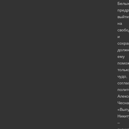
Белы
предр
выйти
на
свобо
и
сохра
должн
ему
помо
тольк
чудо,
согла
полит
Алекс
Чесна
«Выпу
Никит
–