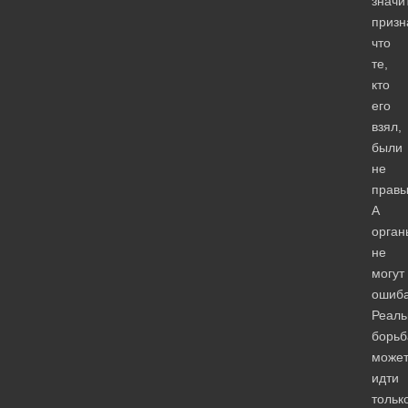
значи
призн
что
те,
кто
его
взял,
были
не
правы
А
орган
не
могут
ошиба
Реаль
борьб
може
идти
тольк