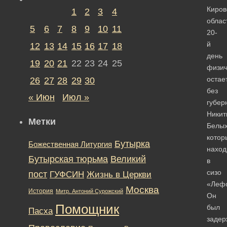
Киров
1
2
3
4
облас
5
6
7
8
9
10
11
20-
й
12
13
14
15
16
17
18
день
19
20
21
22
23
24
25
физич
остае
26
27
28
29
30
без
« Июн
Июл »
губер
Никит
Метки
Белых
котор
Бутырка
Божественная Литургия
наход
Бутырская тюрьма
Великий
в
сизо
пост
ГУФСИН
Жизнь в Церкви
«Лефо
Москва
История
Митр. Антоний Сурожский
Он
Помощник
был
Пасха
задер