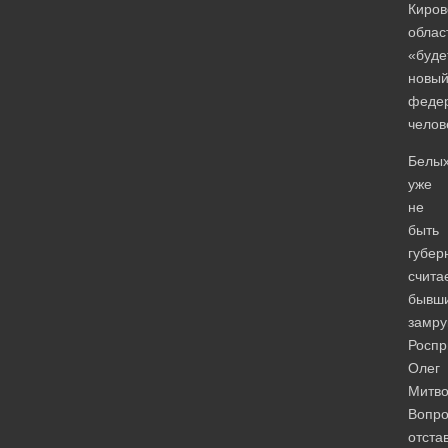
Киров
облас
«буде
новы
феде
челов
Белы
уже
не
быть
губер
счита
бывш
замру
Роспр
Олег
Митво
Вопро
отста