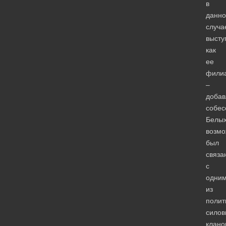
в
данн
случа
высту
как
ее
филиа
–
добав
собес
Белых
возмо
был
связа
с
одни
из
полит
силов
клано