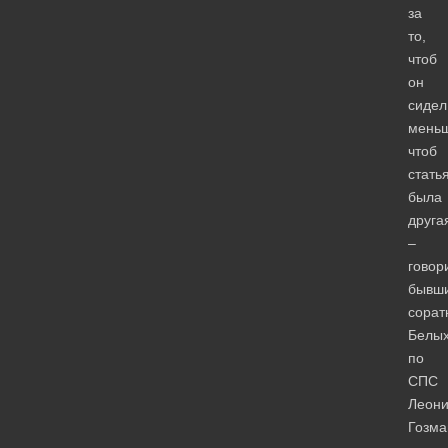
за
то,
чтоб
он
сидел
меньш
чтоб
стать
была
друга
–
говор
бывш
сорат
Белы
по
СПС
Леон
Гозма