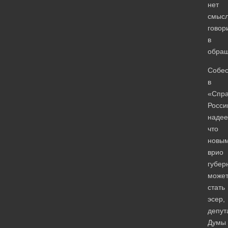
нет
смысл
говор
в
обращ
Собес
в
«Спра
Росси
надее
что
новы
врио
губер
може
стать
эсер,
депут
Думы