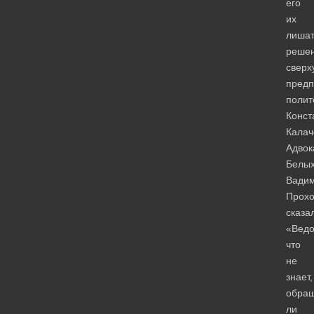
его
их
лиша
реше
сверх
предп
полит
Конст
Калач
Адвок
Белы
Вади
Прохо
сказа
«Ведо
что
не
знает,
обра
ли