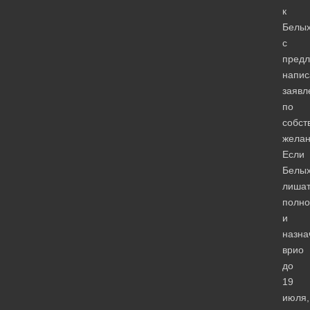
к
Белы
с
пред
напис
заявл
по
собст
желан
Если
Белы
лиша
полн
и
назна
врио
до
19
июля,