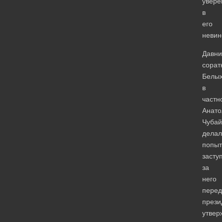
увере
в
его
невин
Давни
сорат
Белых
в
частн
Анато
Чубай
делал
попыт
засту
за
него
перед
прези
утвер