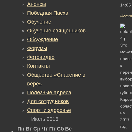
Анонсы
14:05
Победная Пасха
Исто
Обучение
Обучение священников
Обсуждение
Это
Форумы
може
Фотовидео
приве
Контакты
к
перен
Общество «Спасение в
выбор
вере»
новог
Полезные адреса
губер
Киров
Для сотрудников
облас
Спорт и здоровье
на
Июль 2016
2017
год
Пн
Вт
Ср
Чт
Пт
Сб
Вс