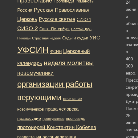
Православие
Романовы
Проповеди
24
Русская Православная
июня
Россия
и
Церковь
Русские святые
СИЗО-1
обвин
СИЗО-2
Санкт-Петербург
Святой Царь
в
УИС
получ
Суды и судьи
Николай
Страстная неделя
взятк
УФСИН
Церковный
ФСИН
в
400
неделя молитвы
календарь
000
новомученики
евро.
Пресс
организации работы
секре
прези
верующими
почитание
Дмит
Песко
права человека
новомучеников
25
правосудие
проповедь
преступление
июня
протоиерей Константин Кобелев
заяви
ресоциализация
журна
реадаптация