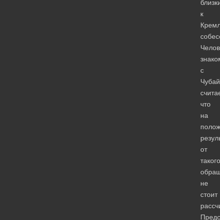
близк
к
Крем
собес
Челов
знако
с
Чубай
считае
что
на
полож
резул
от
таког
обра
не
стоит
рассч
Предс