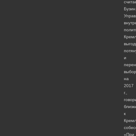
счита
Бузин
Упра
внутр
полит
Крем
выгод
потян
и
перен
выбо
на
2017
г.,
говор
близк
к
Крем
собес
«При