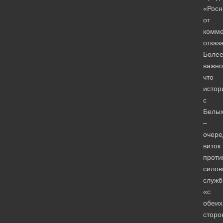
«Росн
от
комме
отказ
Боле
важно
что
истор
с
Белы
–
очере
виток
проти
силов
служб
«с
обеих
сторо