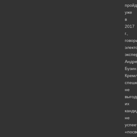
пройд
уже
в
2017
г.,
говор
элект
экспе
Андр
Бузин
Крем
спешк
не
выгод
их
канди
не
успее
«посв