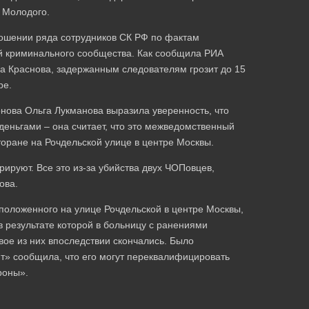
 Молодого.
ошении ряда сотрудников СК РФ по фактам
й криминального сообщества. Как сообщила РИА
а Краснова, задержанным следователям грозит до 15
ре.
нова Ольга Лукманова выразила уверенность, что
деньгами – она считает, что это межведомственный
торане на Рочдельской улице в центре Москвы.
рируют. Все это из-за убийства двух ЧОПовцев,
ова.
сположенного на улице Рочдельской в центре Москвы,
в результате которой в больницу с ранениями
вое из них впоследствии скончались. Было
нт» сообщила, что его могут переквалифицировать
роны».