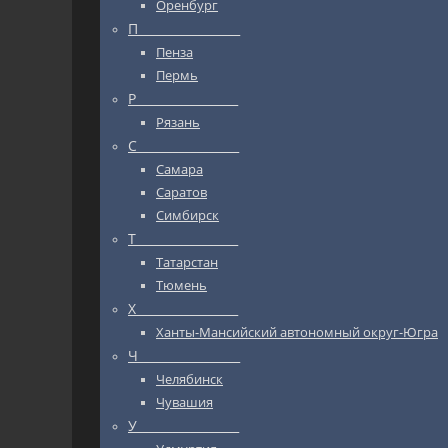
Оренбург
П_________________
Пенза
Пермь
Р_________________
Рязань
С_________________
Самара
Саратов
Симбирск
Т_________________
Татарстан
Тюмень
Х_________________
Ханты-Мансийский автономный округ-Югра
Ч_________________
Челябинск
Чувашия
У_________________