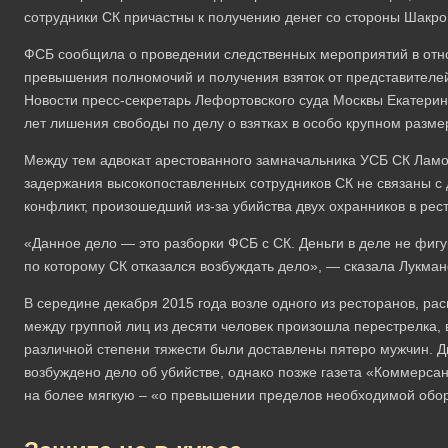
сотрудники СК причастны к получению денег со стороны Шакро
ФСБ сообщила о проведении следственных мероприятий в отн
превышения полномочий и получения взяток от представителе
Новости пресс-секретарь Лефортовского суда Москвы Екатерин
лет лишения свободы по делу о взятках в особо крупном разме
Между тем адвокат арестованного замначальника УСБ СК Ламо
задержания высокопоставленных сотрудников СК не связаны с 
конфликт, произошедший из-за убийства двух охранников в рес
«Данное дело — это разборки ФСБ с СК. Деньги в деле не фигу
по которому СК отказался возбуждать дело», — сказала Лукман
В середине декабря 2015 года возле одного из ресторанов, ра
между группой лиц из десяти человек произошла перестрелка, 
различной степени тяжести были доставлены пятеро мужчин. Д
возбуждено дело об убийстве, однако позже газета «Коммерса
на более мягкую – «о превышении пределов необходимой обо