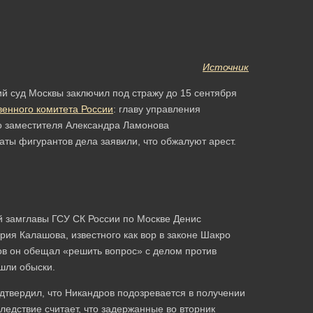
Источник
й суд Москвы заключил под стражу до 15 сентября
венного комитета России
: главу управления
о заместителя Александра Ламонова
аты фигурантов дела заявили, что обжалуют арест.
й замглавы ГСУ СК России по Москве Денис
рия Калашова, известного как вор в законе Шакро
ов он обещал «решить вопрос» с делом против
ошли обыски.
дтвердил, что Никандров подозревается в получении
ледствие считает, что задержанные во вторник