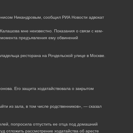
Денисом Никандровым, сообщил РИА Новости адвокат
 Калашова мне неизвестно. Показания о связи с кем-
с момента предъявления ему обвинений
владельца ресторана на Рочдельской улице в Москве.
онова. Его защита ходатайствовала о закрытом
йти из зала, в том числе родственников», — сказал
елей, попросила отпустить ее отца под домашний
суд отложить рассмотрение ходатайства об аресте