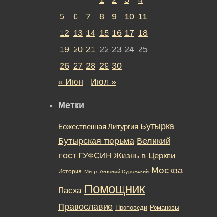
5
6
7
8
9
10
11
12
13
14
15
16
17
18
19
20
21
22
23
24
25
26
27
28
29
30
« Июн
Июл »
Метки
Бутырка
Божественная Литургия
Бутырская тюрьма
Великий
пост
ГУФСИН
Жизнь в Церкви
Москва
История
Митр. Антоний Сурожский
Помощник
Пасха
Православие
Романовы
Проповеди