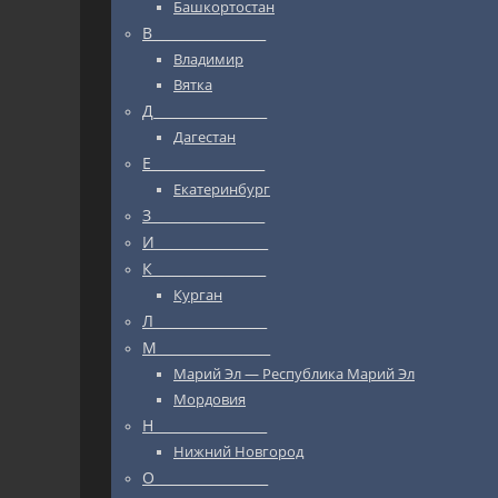
Башкортостан
В_________________
Владимир
Вятка
Д_________________
Дагестан
Е_________________
Екатеринбург
З_________________
И_________________
К_________________
Курган
Л_________________
М_________________
Марий Эл — Республика Марий Эл
Мордовия
Н_________________
Нижний Новгород
О_________________