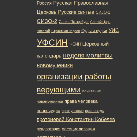
Русская Православная
Россия
Церковь
Русские святые
СИЗО-1
СИЗО-2
Санкт-Петербург
Святой Царь
УИС
Суды и судьи
Николай
Страстная неделя
УФСИН
Церковный
ФСИН
неделя молитвы
календарь
новомученики
организации работы
верующими
почитание
права человека
новомучеников
правосудие
проповедь
преступление
протоиерей Константин Кобелев
ресоциализация
реадаптация