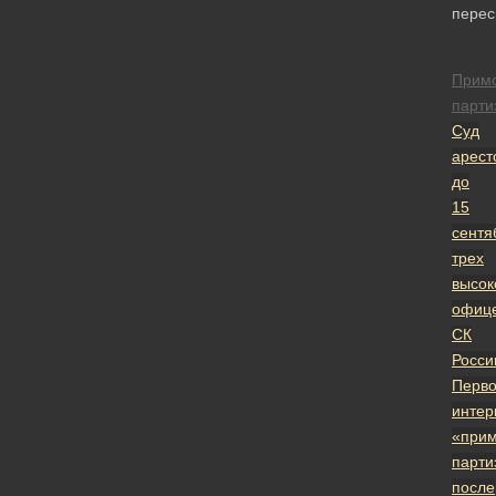
перес
Прим
парти
Суд
арест
до
15
сентя
трех
высок
офиц
СК
Росси
Перв
интер
«прим
парти
после