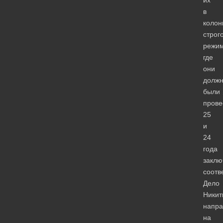
в
колон
строг
режим
где
они
долж
были
прове
25
и
24
года
заклю
соотв
Дело
Никит
напра
на