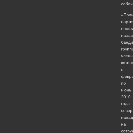
собой
«При
парти
неоф
назыв
банди
групп
член
котор
с
февр
по
июнь
2010
года
сове
напад
на
сотру