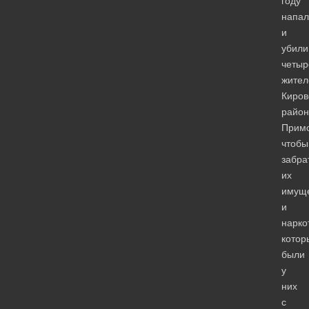
году
напал
и
убили
четыр
жител
Киров
район
Примо
чтобы
забра
их
имущ
и
нарко
котор
были
у
них
с