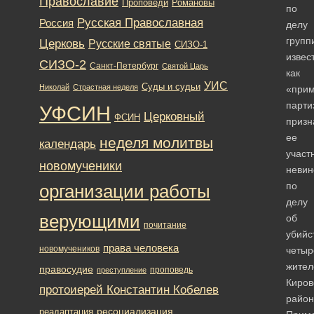
Православие
Романовы
Проповеди
по
Русская Православная
Россия
делу
групп
Церковь
Русские святые
СИЗО-1
извес
СИЗО-2
Санкт-Петербург
Святой Царь
как
УИС
Суды и судьи
Николай
Страстная неделя
«прим
парти
УФСИН
Церковный
ФСИН
призн
ее
неделя молитвы
календарь
участ
новомученики
неви
по
организации работы
делу
верующими
об
почитание
убийс
права человека
новомучеников
четыр
жител
правосудие
проповедь
преступление
Киров
протоиерей Константин Кобелев
район
ресоциализация
реадаптация