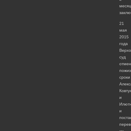
меся
заклю
21
мая
2015
года
Верх
суд
отмен
пожи
сроки
Алекс
Ковту
и
Илютн
и
поста
перев
их