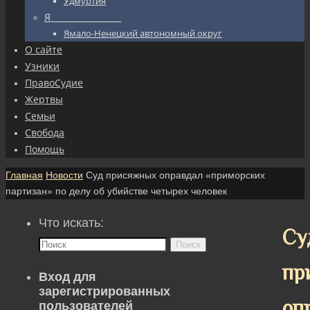
Удмуртия
Я_________________
Ямало-Ненецкий автономный округ
О сайте
Узники
ПравоСудие
Жертвы
Семьи
Свобода
Помощь
Главная
Новости
Суд присяжных оправдал «приморских
партизан» по делу об убийстве четырех человек
Что искать:
Су
Поиск
пр
Вход для
зарегистрированных
оп
пользователей