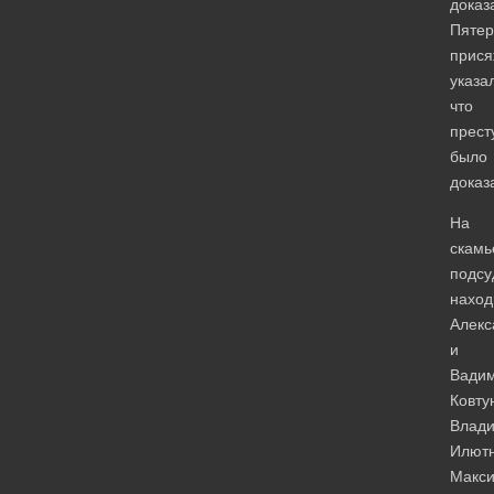
доказ
Пятер
прис
указа
что
прест
было
доказ
На
скамь
подс
наход
Алекс
и
Вади
Ковту
Влад
Илютн
Макс