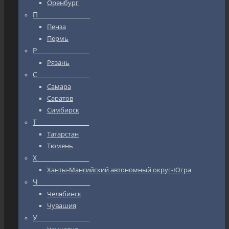
Оренбург
П_________________
Пенза
Пермь
Р_________________
Рязань
С_________________
Самара
Саратов
Симбирск
Т_________________
Татарстан
Тюмень
Х_________________
Ханты-Мансийский автономный округ-Югра
Ч_________________
Челябинск
Чувашия
У_________________