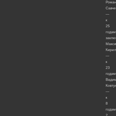
Рома
Савче
—
к
25
годам
заклю
Макс
Кирил
—
к
23
годам
Вади
Ковту
—
к
8
годам
2