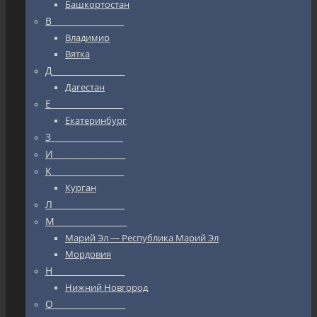
Башкортостан
В_________________
Владимир
Вятка
Д_________________
Дагестан
Е_________________
Екатеринбург
З_________________
И_________________
К_________________
Курган
Л_________________
М_________________
Марий Эл — Республика Марий Эл
Мордовия
Н_________________
Нижний Новгород
О_________________