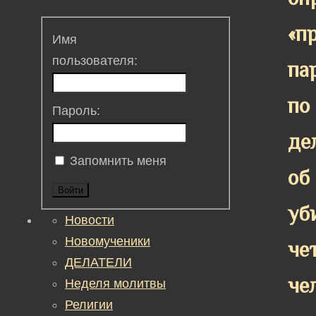
«п
Имя
пользователя:
па
по
Пароль:
де
Запомнить меня
об
Войти
уб
Новости
Новомученики
че
ДЕЛАТЕЛИ
че
Неделя молитвы
Религии