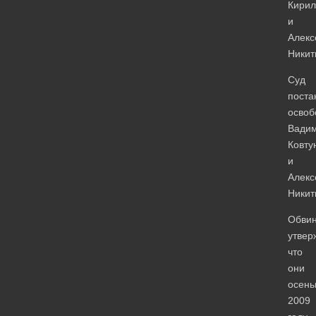
Кирил
и
Алекс
Никит
Суд
поста
освоб
Вади
Ковту
и
Алекс
Никит
Обви
утвер
что
они
осен
2009