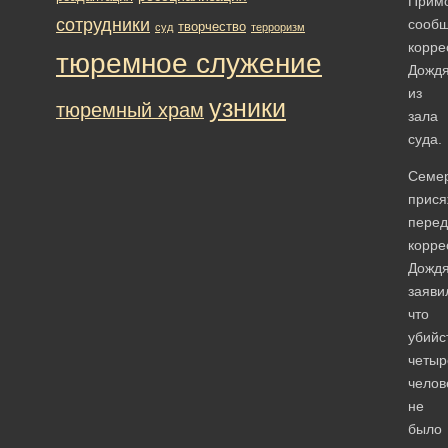
Примо
сотрудники
сооб
творчество
суд
терроризм
корре
тюремное служение
Дожд
из
узники
тюремный храм
зала
суда.
Семе
прися
перед
корре
Дождя
заяви
что
убийс
четыр
челов
не
было