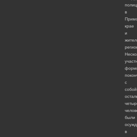
полиц
в
Прим
крае
и
жител
регио
Неско
участ
форм
покон
с
собой
остал
четыр
челов
были
осуж
в