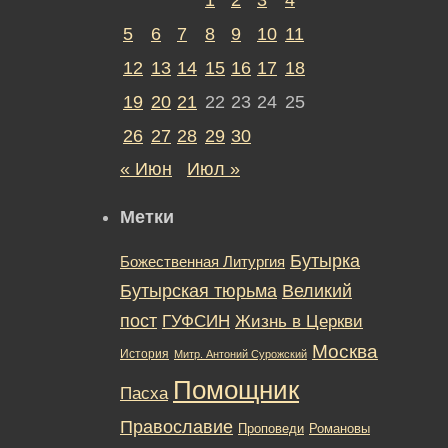
5
6
7
8
9
10
11
12
13
14
15
16
17
18
19
20
21
22
23
24
25
26
27
28
29
30
« Июн
Июл »
Метки
Бутырка
Божественная Литургия
Бутырская тюрьма
Великий
пост
ГУФСИН
Жизнь в Церкви
Москва
История
Митр. Антоний Сурожский
Помощник
Пасха
Православие
Романовы
Проповеди