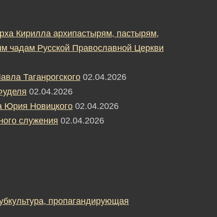
рха Кирилла архипастырям, пастырям,
м чадам Русской Православной Церкви
авла Таганрогского
02.04.2026
Фуделя
02.04.2026
а Юрия Новицкого
02.04.2026
ного служения
02.04.2026
субкультура, пропагандирующая