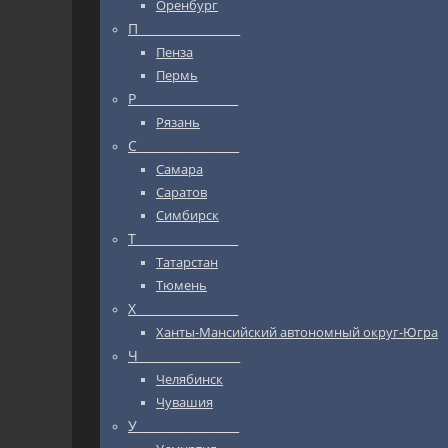
Оренбург
П_________________
Пенза
Пермь
Р_________________
Рязань
С_________________
Самара
Саратов
Симбирск
Т_________________
Татарстан
Тюмень
Х_________________
Ханты-Мансийский автономный округ-Югра
Ч_________________
Челябинск
Чувашия
У_________________