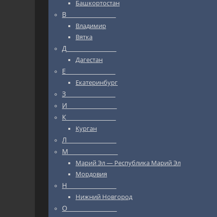
Башкортостан
В_________________
Владимир
Вятка
Д_________________
Дагестан
Е_________________
Екатеринбург
З_________________
И_________________
К_________________
Курган
Л_________________
М_________________
Марий Эл — Республика Марий Эл
Мордовия
Н_________________
Нижний Новгород
О_________________