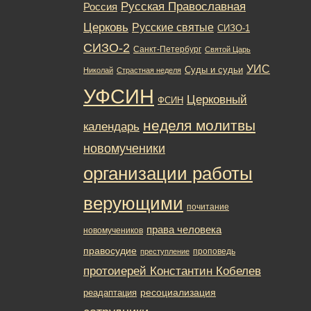
Русская Православная
Россия
Церковь
Русские святые
СИЗО-1
СИЗО-2
Санкт-Петербург
Святой Царь
УИС
Суды и судьи
Николай
Страстная неделя
УФСИН
Церковный
ФСИН
неделя молитвы
календарь
новомученики
организации работы
верующими
почитание
права человека
новомучеников
правосудие
проповедь
преступление
протоиерей Константин Кобелев
ресоциализация
реадаптация