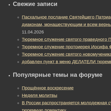
Свежие записи
Пасхальное послание Святейшего Патриа
диаконам, монашествующим и всем верны
11.04.2026
Тюремное служение святого праведного П
Тюремное служение протоиерея Иосифа 
Тюремное служение святого новомученик
добавлен пункт в меню ДЕЛАТЕЛИ тюрем
Популярные темы на форуме
Прощённое воскресение
Неделя молитвы
В России распространяется молодежная 
тюремную романтику