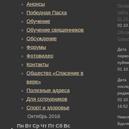
Анонсы
Редак
Победная Пасха
сайта
01.10
Обучение
02.10
Обучение священников
Обсу
Обсуждение
Спецп
Форумы
Дата
Фотовидео
перво
публи
Контакты
01.10
Общество «Спасение в
Дата
вере»
после
Полезные адреса
редак
Для сотрудников
02.10
16:52
Спорт и здоровье
Октябрь 2016
Никол
Бурля
Пн
Вт
Ср
Чт
Пт
Сб
Вс