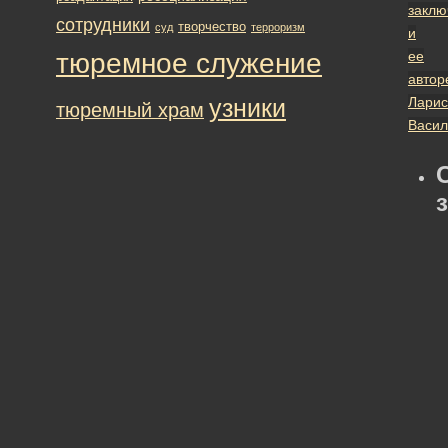
заклю
сотрудники
творчество
суд
терроризм
и
тюремное служение
ее
автор
узники
Ларис
тюремный храм
Васил