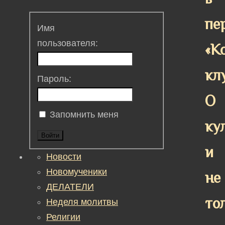
пе
Имя
пользователя:
«К
клу
Пароль:
О
Запомнить меня
ку
Войти
и
Новости
Новомученики
не
ДЕЛАТЕЛИ
то
Неделя молитвы
Религии