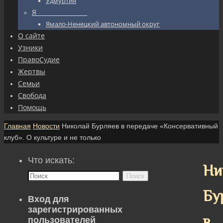
Удмуртия
Я_________________
Ямало-Ненецкий автономный округ
О сайте
Узники
ПравоСудие
Жертвы
Семьи
Свобода
Помощь
Главная
Новости
Николай Бурляев в передаче «Консервативный
клуб». О культуре и не только
Что искать:
Ни
Поиск
Бу
Вход для
зарегистрированных
в
пользователей