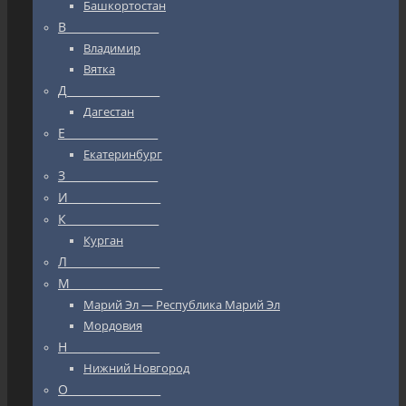
Башкортостан
В_________________
Владимир
Вятка
Д_________________
Дагестан
Е_________________
Екатеринбург
З_________________
И_________________
К_________________
Курган
Л_________________
М_________________
Марий Эл — Республика Марий Эл
Мордовия
Н_________________
Нижний Новгород
О_________________