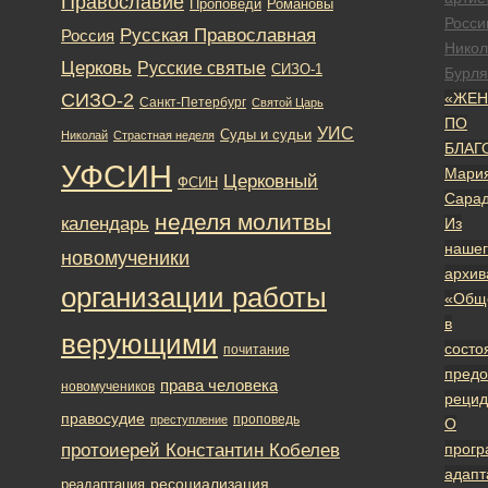
Православие
Романовы
Проповеди
Росси
Русская Православная
Россия
Никол
Церковь
Русские святые
СИЗО-1
Бурля
СИЗО-2
«ЖЕН
Санкт-Петербург
Святой Царь
ПО
УИС
Суды и судьи
Николай
Страстная неделя
БЛАГ
УФСИН
Мари
Церковный
ФСИН
Сара
неделя молитвы
календарь
Из
нашег
новомученики
архив
организации работы
«Общ
в
верующими
состо
почитание
предо
права человека
новомучеников
рецид
правосудие
проповедь
преступление
О
протоиерей Константин Кобелев
прог
адапт
ресоциализация
реадаптация