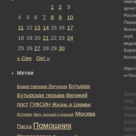
наро
1
2
3
артис
Росси
4
5
6
7
8
9
10
Перед
11
12
13
14
15
16
17
Консе
клуб,
18
19
20
21
22
23
24
веду
25
26
27
28
29
30
Борис
Косте
« Сен
Окт »
https
Метки
v=Yuc
Бутырка
Божественная Литургия
Консе
Бутырская тюрьма
Великий
клуб
,
пост
ГУФСИН
Жизнь в Церкви
культ
Москва
Минис
История
Митр. Антоний Сурожский
Культ
Помощник
Пасха
Наро
артис