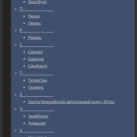
Оренбург
П_________________
Пенза
Пермь
Р_________________
Рязань
С_________________
Самара
Саратов
Симбирск
Т_________________
Татарстан
Тюмень
Х_________________
Ханты-Мансийский автономный округ-Югра
Ч_________________
Челябинск
Чувашия
У_________________