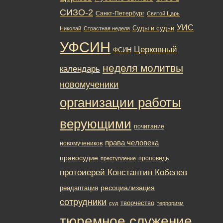
СИЗО-2
Санкт-Петербург
Святой Царь
УИС
Суды и судьи
Николай
Страстная неделя
УФСИН
Церковный
ФСИН
неделя молитвы
календарь
новомученики
организации работы
верующими
почитание
права человека
новомучеников
правосудие
проповедь
преступление
протоиерей Константин Кобелев
ресоциализация
реадаптация
сотрудники
творчество
суд
терроризм
тюремное служение