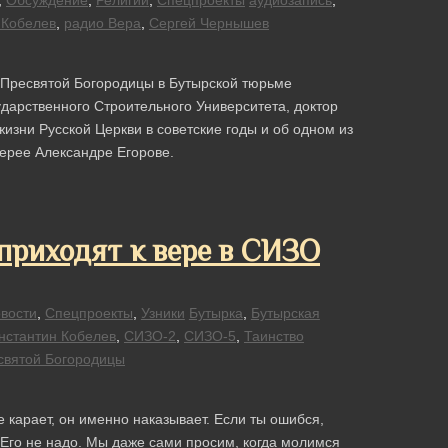
,
Обсуждение
,
Религии
,
Спецпроекты
аудиозапись
,
 Кобелев
,
радио Вера
,
Сергей Чернышев
 Пресвятой Богородицы в Бутырской тюрьме
дарственного Строительного Университета, доктор
изни Русской Церкви в советские годы и об одном из
ерее Александре Егорове.
 приходят к вере в СИЗО
вости
,
Спецпроекты
,
Узники
Бутырка
,
Бутырская
нстантин Кобелев
,
СИЗО-2
,
СИЗО-5
,
Таинство
святой Богородицы
карает, он именно наказывает. Если ты ошибся,
я Его не надо. Мы даже сами просим, когда молимся