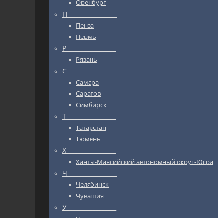
Оренбург
П_________________
Пенза
Пермь
Р_________________
Рязань
С_________________
Самара
Саратов
Симбирск
Т_________________
Татарстан
Тюмень
Х_________________
Ханты-Мансийский автономный округ-Югра
Ч_________________
Челябинск
Чувашия
У_________________