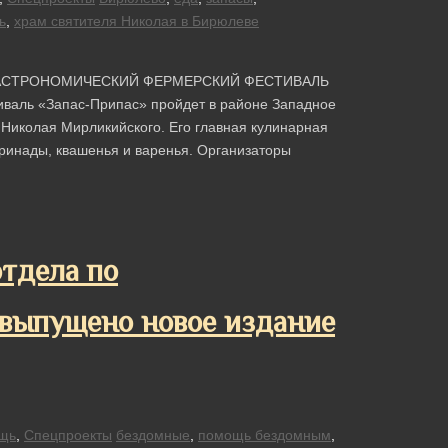
ь
,
храм святителя Николая в Бирюлеве
ГАСТРОНОМИЧЕСКИЙ ФЕРМЕРСКИЙ ФЕСТИВАЛЬ
валь «Запас-Припас» пройдет в районе Западное
 Николая Мирликийского. Его главная кулинарная
ринады, квашенья и варенья. Организаторы
тдела по
 выпущено новое издание
щь
,
Спецпроекты
бездомные
,
помощь бездомным
,