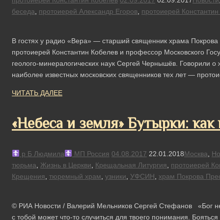
протоиерей Константин Кобелев
02.09.2017
02.09.2017
Новости
беседа
,
протоиерей Александр Егоров
,
протоиерей Константин
В гостях у радио «Вера» — старший священник храма Покрова
протоиерей Константин Кобелев и профессор Московского Госу
геолого-минералогических наук Сергей Чернышёв. Говорили о ж
наиболее известных московских священников тех лет — протои
ЧИТАТЬ ДАЛЕЕ
«Небеса и земля» Бутырки: как
р Б Людмила
МП Россия
04.08.2017
22.01.2018
Москва
,
Но
тюрьма
,
Жизнь в Церкви
,
Крещальная Литургия
,
протоиерей Ко
Крещения
,
тюремный храм
,
узники
,
УФСИН
,
храм Покрова Пре
© РИА Новости / Валерий Мельников Сергей Стефанов «Бог не 
с тобой может что-то случиться для твоего понимания. Боятьс