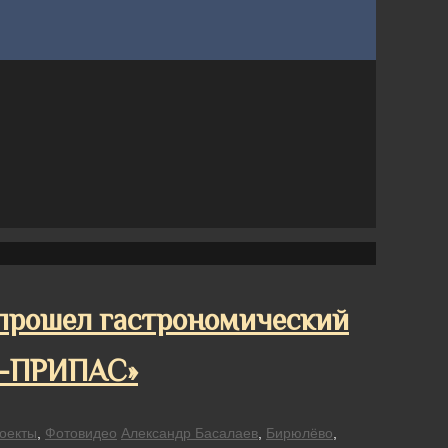
 прошел гастрономический
С-ПРИПАС»
оекты
,
Фотовидео
Александр Басалаев
,
Бирюлёво
,