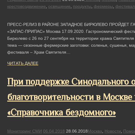
крестовоздвижение
,
освящение
,
продукты
,
фермеры
,
фестивал
ПРЕСС-РЕЛИЗ В РАЙОНЕ ЗАПАДНОЕ БИРЮЛЕВО ПРОЙДЕТ 
«ЗАПАС-ПРИПАС» Москва 17.09.2020. Гастрономический фести
Бирюлево с 26 по 27 сентября на территории храма Святителя
тема — сезонные фермерские заготовки: соленья, сушенья, ма
фестиваля – Храм Святителя…
ЧИТАТЬ ДАЛЕЕ
При поддержке Синодального о
благотворительности в Москве
«Справочника бездомного»
Мониторинг СМИ
06.04.2018
28.06.2018
Москва
,
Новости
,
Помо