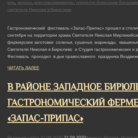
еда
,
запасы
,
крестовоздвижение
,
оператор Александр Басалае
святителя Николая в Бирюлеве
Гастрономический фестиваль «Запас-Припас» прошел в столи
сентября на территории храма Святителя Николая Мирликийск
фермерские заготовки: соленья, сушенья, маринады, квашень
Святителя Николая в Бирюлево и Студия гастрономических и 
Фестиваль проходил в дни православного праздника Воздвиже
ЧИТАТЬ ДАЛЕЕ
В РАЙОНЕ ЗАПАДНОЕ БИРЮЛ
ГАСТРОНОМИЧЕСКИЙ ФЕРМЕ
«ЗАПАС-ПРИПАС»
Редакция сайта
21.09.2020
21.09.2020
Анонсы
,
Москва
,
Новости