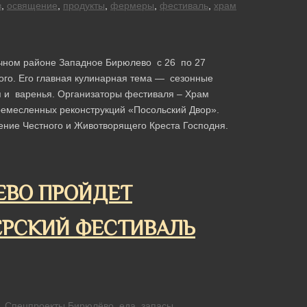
в
,
освящение
,
продукты
,
фермеры
,
фестиваль
,
храм
чном районе Западное Бирюлево с 26 по 27
ого. Его главная кулинарная тема — сезонные
я и варенья. Организаторы фестиваля – Храм
ремесленных реконструкций «Посольский Двор».
ние Честного и Животворящего Креста Господня.
ЕВО ПРОЙДЕТ
РСКИЙ ФЕСТИВАЛЬ
,
Спецпроекты
Бирюлёво
,
еда
,
запасы
,