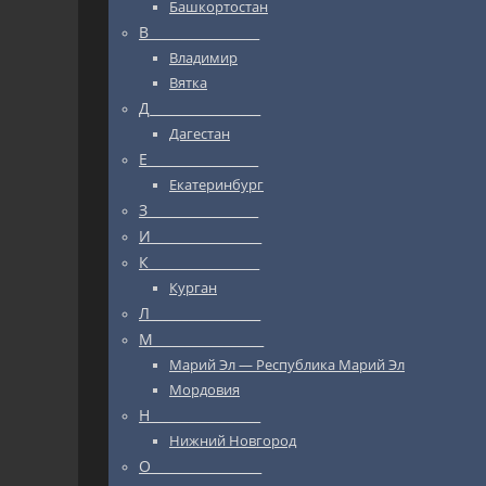
Башкортостан
В_________________
Владимир
Вятка
Д_________________
Дагестан
Е_________________
Екатеринбург
З_________________
И_________________
К_________________
Курган
Л_________________
М_________________
Марий Эл — Республика Марий Эл
Мордовия
Н_________________
Нижний Новгород
О_________________