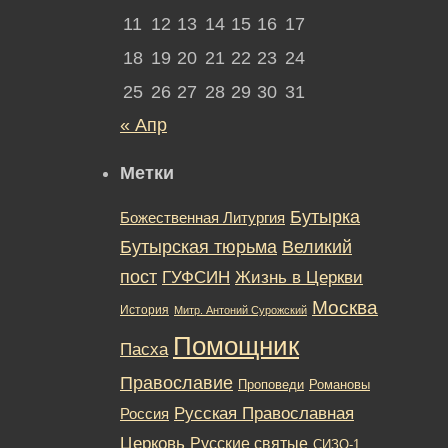
11
12
13
14
15
16
17
18
19
20
21
22
23
24
25
26
27
28
29
30
31
« Апр
Метки
Бутырка
Божественная Литургия
Бутырская тюрьма
Великий
пост
ГУФСИН
Жизнь в Церкви
Москва
История
Митр. Антоний Сурожский
Помощник
Пасха
Православие
Романовы
Проповеди
Русская Православная
Россия
Церковь
Русские святые
СИЗО-1