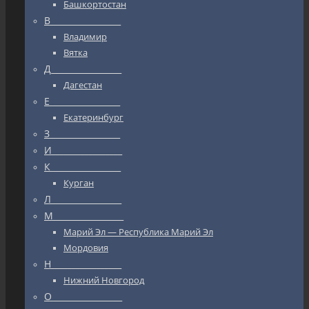
Башкортостан
В_________________
Владимир
Вятка
Д_________________
Дагестан
Е_________________
Екатеринбург
З_________________
И_________________
К_________________
Курган
Л_________________
М_________________
Марий Эл — Республика Марий Эл
Мордовия
Н_________________
Нижний Новгород
О_________________