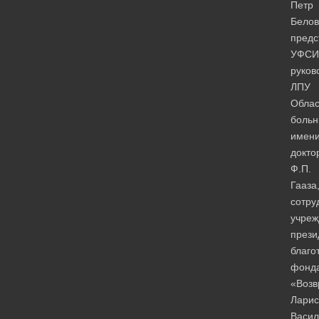
Петр
Белов
предс
УФСИ
руков
ЛПУ
Облас
боль
имен
докто
Ф.П.
Гааза
сотру
учреж
прези
благо
фонд
«Воз
Ларис
Васил