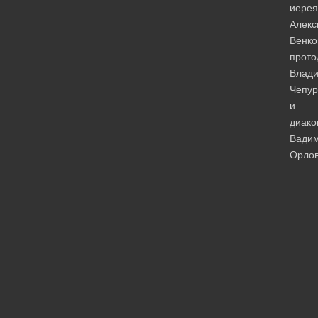
иерея
Алекс
Венко
прото
Влад
Чепур
и
диако
Вади
Орлов