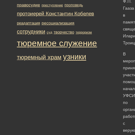
Ф.П.
правосудие
проповедь
преступление
Гааза
протоиерей Константин Кобелев
в
памят
ресоциализация
реадаптация
свяще
сотрудники
творчество
суд
терроризм
Илар
тюремное служение
Троиц
В
узники
тюремный храм
мероп
приня
участ
помо
начал
УФСИ
по
орган
работ
с
веру