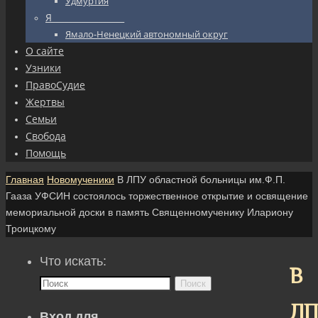
Удмуртия
Я_________________
Ямало-Ненецкий автономный округ
О сайте
Узники
ПравоСудие
Жертвы
Семьи
Свобода
Помощь
Главная
Новомученики
В ЛПУ областной больницы им.Ф.П.
Гааза УФСИН состоялось торжественное открытие и освящение
мемориальной доски в память Священномученику Илариону
Троицкому
Что искать:
В
Поиск
ЛП
Вход для