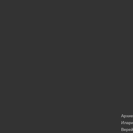
Архие
Илар
Верей