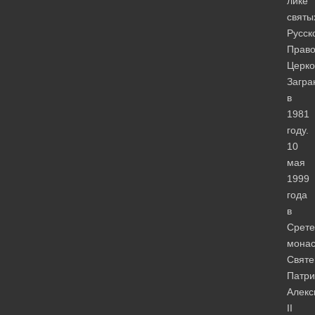
лике
святы
Русск
Право
Церк
Загра
в
1981
году.
10
мая
1999
года
в
Срете
мона
Свят
Патри
Алекс
II