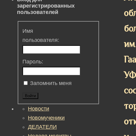
зарегистрированных
об
пользователей
бо
Имя
пользователя:
им
Га
Пароль:
У
Запомнить меня
со
Войти
то
Новости
Новомученики
от
ДЕЛАТЕЛИ
Неделя молитвы