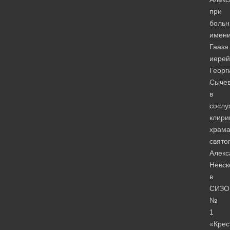
при
больн
имен
Гааза
иерей
Георг
Сыче
в
сослу
клири
храм
свято
Алекс
Невск
в
СИЗО
№
1
«Крес