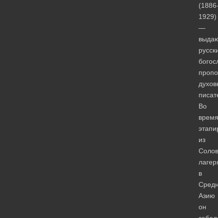
(1886
1929)
—
выда
русск
богос
пропо
духов
писат
Во
врем
этапи
из
Солов
лагер
в
Сред
Азию
он
забол