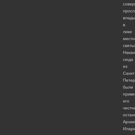
сове
просл
влады
в
лике
местн
святы
Накан
сюда
из
Санкт
Петер
были
приве
его
честн
остан
Архие
Илар