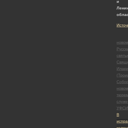
и
Лени
обла
Источ
новом
Русск
святы
Свящ
Илар
(Трои
Собо
новом
тюре
служе
УФСИ
В
испра
колон