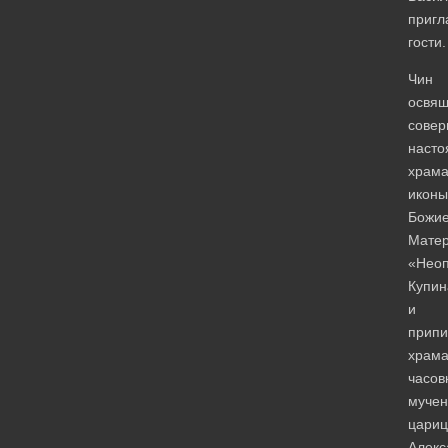
приг
гости.
Чин
освя
сове
насто
храм
иконы
Божи
Мате
«Нео
Купин
и
припи
храма
часов
муче
цари
Алекс