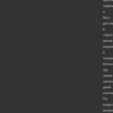
тифо
и
был
доста
в
«Крес
затем
перев
в
тюре
больн
где
через
неско
дней
сконч
По
ходат
митро