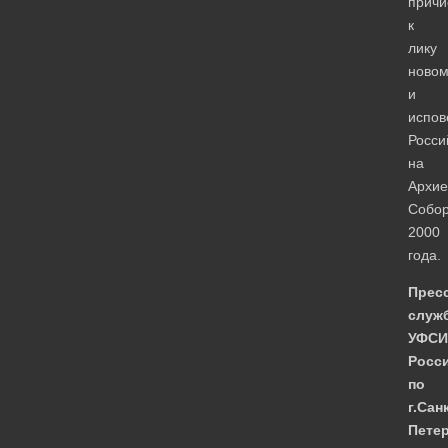
причи
к
лику
новом
и
испов
Росси
на
Архие
Собо
2000
года.
Пресс
служ
УФСИ
Росс
по
г.Сан
Пете