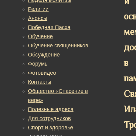
и
Религии
ос
Анонсы
Победная Пасха
ме
Обучение
до
Обучение священников
Обсуждение
в
Форумы
Фотовидео
па
Контакты
Общество «Спасение в
Св
вере»
Ил
Полезные адреса
Для сотрудников
Тр
Спорт и здоровье