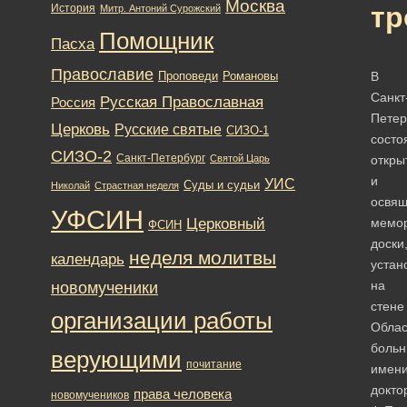
Москва
История
Митр. Антоний Сурожский
Помощник
Пасха
Православие
Романовы
В
Проповеди
Санкт
Русская Православная
Россия
Петер
Церковь
Русские святые
СИЗО-1
состо
СИЗО-2
Санкт-Петербург
Святой Царь
откры
и
УИС
Суды и судьи
Николай
Страстная неделя
освя
УФСИН
Церковный
мемо
ФСИН
доски
неделя молитвы
календарь
устан
новомученики
на
стене
организации работы
Облас
боль
верующими
почитание
имен
докто
права человека
новомучеников