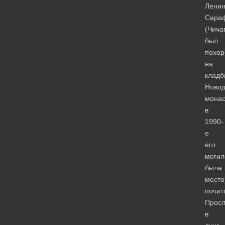
Ленин
Сера
(Чича
был
похор
на
клад
Новод
монас
в
1990-
е
его
могил
была
мест
почит
Просл
в