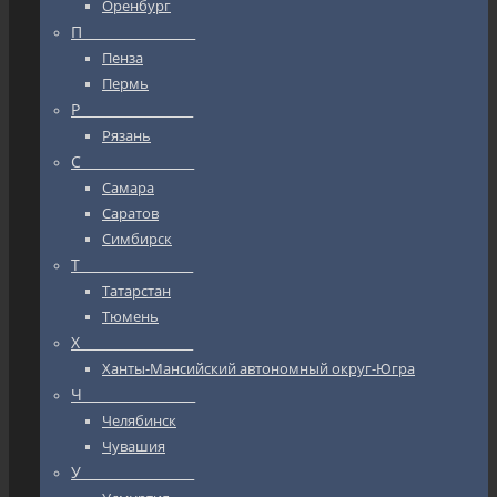
Оренбург
П_________________
Пенза
Пермь
Р_________________
Рязань
С_________________
Самара
Саратов
Симбирск
Т_________________
Татарстан
Тюмень
Х_________________
Ханты-Мансийский автономный округ-Югра
Ч_________________
Челябинск
Чувашия
У_________________