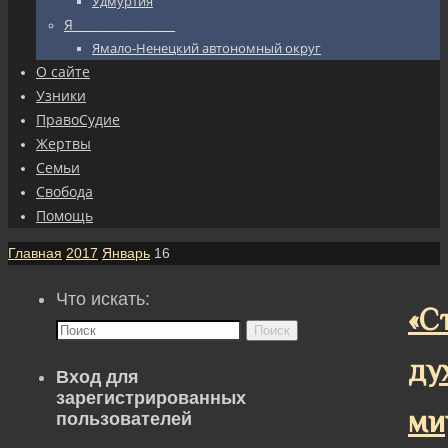
Удмуртия
Я_________________
Ямало-Ненецкий автономный округ
О сайте
Узники
ПравоСудие
Жертвы
Семьи
Свобода
Помощь
Главная
2017
Январь
16
Что искать:
«С
Поиск
ду
Вход для
зарегистрированных
ми
пользователей