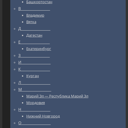
Башкортостан
В_________________
Владимир
Вятка
Д_________________
Дагестан
Е_________________
Екатеринбург
З_________________
И_________________
К_________________
Курган
Л_________________
М_________________
Марий Эл — Республика Марий Эл
Мордовия
Н_________________
Нижний Новгород
О_________________