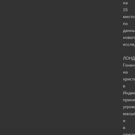
на
15
место
по
данн
новог
иссле
ЛОНД
Гонен
на
христ
в
Инди
прин
угро
масшт
и
в
списк