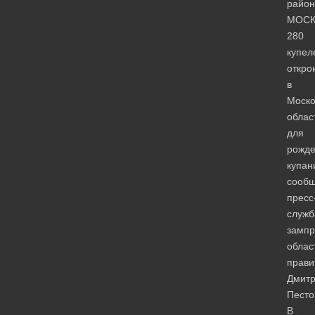
район
МОСК
280
купел
откро
в
Моско
облас
для
рожде
купан
сооб
пресс
служб
зампр
облас
прави
Дмит
Песто
В