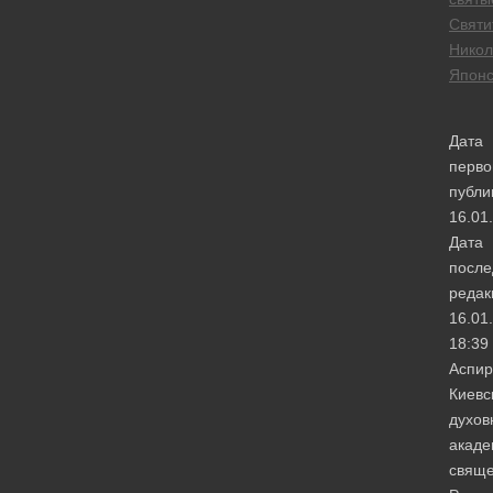
Святи
Никол
Японс
Дата
перво
публи
16.01
Дата
после
редак
16.01
18:39
Аспир
Киевс
духов
акаде
свяще