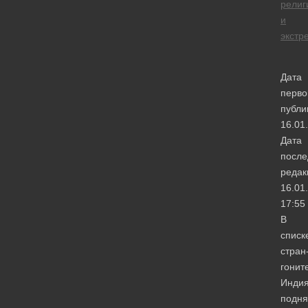
религ
и
экстр
Дата
перво
публи
16.01
Дата
после
редак
16.01
17:55
В
списк
стран
гонит
Инди
подня