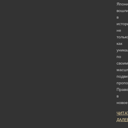
Япони
вошл
в
истор
не
тольк
как
уника
по
своим
масш
подви
пропо
Право
в
ново
ЧИТА
ДАЛЕ