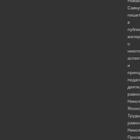
Рома
Савчу
пише
в
публи
матер
о
некот
аспек
и
принц
педаг
деяте
равно
Никол
Японс
Труд
равно
Никол
Просв