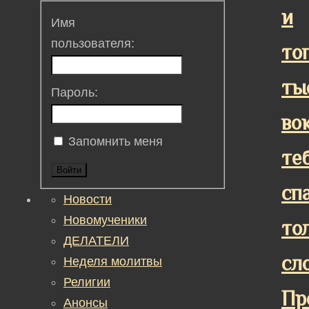
и
Имя
пользователя:
то
ты
Пароль:
во
Запомнить меня
те
Войти
сп
Новости
Новомученики
то
ДЕЛАТЕЛИ
сл
Неделя молитвы
Религии
Пр
Анонсы