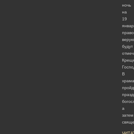
ночь
на
19
январ
право
веру
будут
отмеч
Крещ
Госпо
В
храма
пройд
празд
богос
а
затем
свящ
ЧИТА