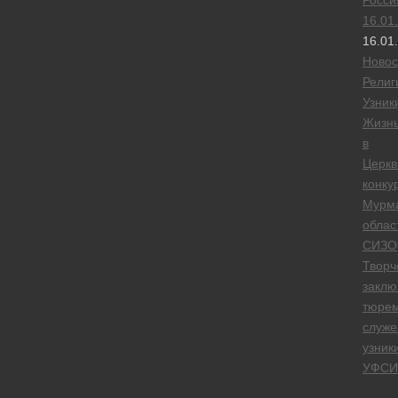
Росси
16.01
16.01
Новос
Религ
Узник
Жизн
в
Церкв
конку
Мурм
облас
СИЗО
Творч
заклю
тюре
служе
узник
УФСИ