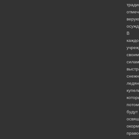
тради
отмеч
веру
осужд
В
кажд
учреж
своим
сила
выстр
снежн
ледя
купел
котор
потом
будут
освя
окор
право