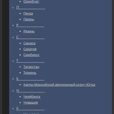
Оренбург
П_________________
Пенза
Пермь
Р_________________
Рязань
С_________________
Самара
Саратов
Симбирск
Т_________________
Татарстан
Тюмень
Х_________________
Ханты-Мансийский автономный округ-Югра
Ч_________________
Челябинск
Чувашия
У_________________