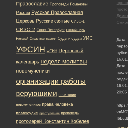
пропо
Православие
Романовы
Проповеди
прото
Русская Православная
Россия
Дими
Церковь
Русские святые
СИЗО-1
Смир
СИЗО-2
Санкт-Петербург
Святой Царь
УИС
Суды и судьи
Николай
Страстная неделя
Дата
перво
УФСИН
Церковный
ФСИН
публи
16.01
неделя молитвы
календарь
Дата
новомученики
после
редак
организации работы
16.01
верующими
20:05
почитание
права человека
новомучеников
https
v=MO
правосудие
проповедь
преступление
f6Bcd
протоиерей Константин Кобелев