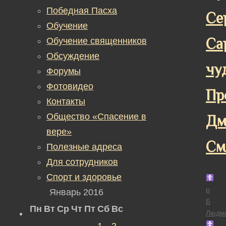
Победная Пасха
Се
Обучение
Са
Обучение священников
Обсуждение
чу
Форумы
Фотовидео
Пр
Контакты
Общество «Спасение в
Дм
вере»
См
Полезные адреса
Для сотрудников
Спорт и здоровье
р
Январь 2016
Б
Пн
Вт
Ср
Чт
Пт
Сб
Вс
Людм
1
2