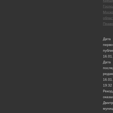
Крещ
Госпо
Моско
облас
Право
Дата
перво
публи
16.01
Дата
после
редак
16.01
19:32
Реко
оказа
Дмитр
муни