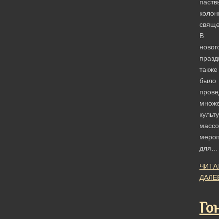
паств
колон
свяще
В
новог
празд
также
было
прове
множе
культ
массо
мероп
для…
ЧИТА
ДАЛЕ
Го