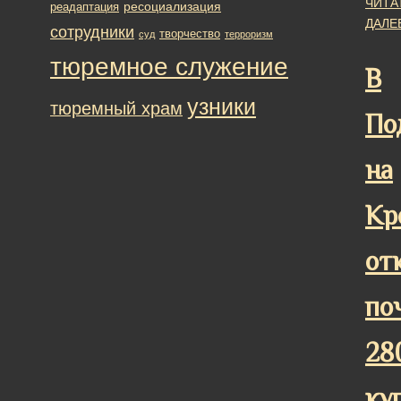
ЧИТА
ресоциализация
реадаптация
ДАЛЕ
сотрудники
творчество
суд
терроризм
тюремное служение
В
узники
тюремный храм
По
на
Кр
от
по
28
ку