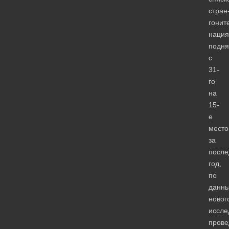
стран
гонит
нация
подня
с
31-
го
на
15-
е
место
за
после
год,
по
данн
новог
иссле
пров