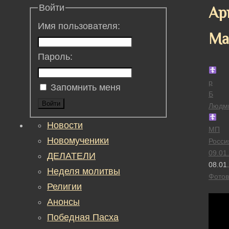
Войти
Ар
Имя пользователя:
Ма
Пароль:
р
Запомнить меня
Б
Войти
Людм
Новости
МП
Новомученики
Росси
09.01
ДЕЛАТЕЛИ
08.01
Неделя молитвы
Фотов
Религии
Анонсы
Победная Пасха