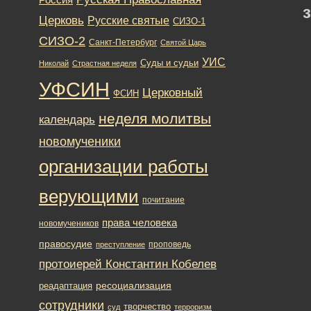
Церковь
Русские святые
СИЗО-1
СИЗО-2
Санкт-Петербург
Святой Царь
УИС
Суды и судьи
Николай
Страстная неделя
УФСИН
Церковный
ФСИН
неделя молитвы
календарь
новомученики
организации работы
верующими
почитание
права человека
новомучеников
правосудие
проповедь
преступление
протоиерей Константин Кобелев
ресоциализация
реадаптация
сотрудники
творчество
суд
терроризм