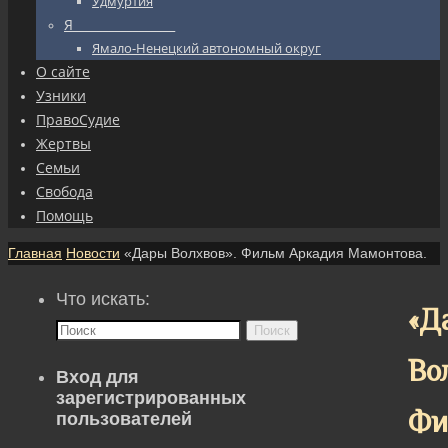
Удмуртия
Я_________________
Ямало-Ненецкий автономный округ
О сайте
Узники
ПравоСудие
Жертвы
Семьи
Свобода
Помощь
Главная
Новости
«Дары Волхвов». Фильм Аркадия Мамонтова.
Что искать:
«Д
Поиск
Во
Вход для
зарегистрированных
Фи
пользователей