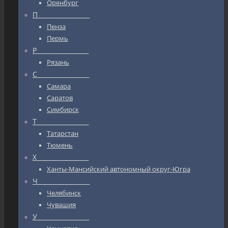
Оренбург
П_________________
Пенза
Пермь
Р_________________
Рязань
С_________________
Самара
Саратов
Симбирск
Т_________________
Татарстан
Тюмень
Х_________________
Ханты-Мансийский автономный округ-Югра
Ч_________________
Челябинск
Чувашия
У_________________