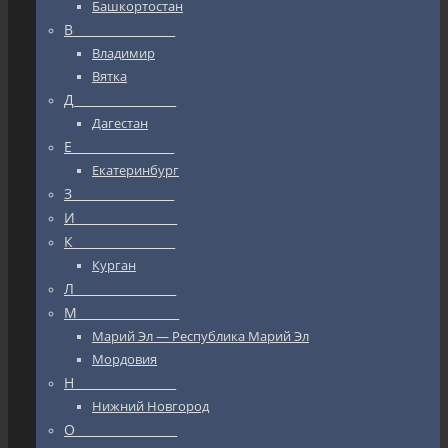
Башкортостан
В_________________
Владимир
Вятка
Д_________________
Дагестан
Е_________________
Екатеринбург
З_________________
И_________________
К_________________
Курган
Л_________________
М_________________
Марий Эл — Республика Марий Эл
Мордовия
Н_________________
Нижний Новгород
О_________________