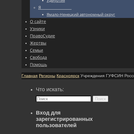
Удмуртия
Я_________________
Ямало-Ненецкий автономный округ
О сайте
Узники
ПравоСудие
Жертвы
Семьи
Свобода
Помощь
Главная
Регионы
Красноярск
Учреждения ГУФСИН Росси
Что искать:
Поиск
Вход для
зарегистрированных
пользователей