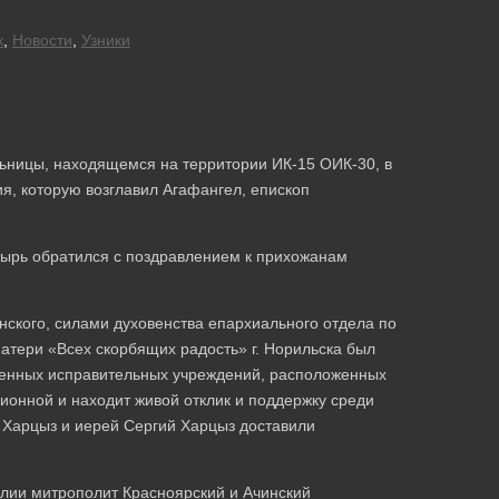
к
,
Новости
,
Узники
льницы, находящемся на территории ИК-15 ОИК-30, в
я, которую возглавил Агафангел, епископ
тырь обратился с поздравлением к прихожанам
нского, силами духовенства епархиального отдела по
тери «Всех скорбящих радость» г. Норильска был
жденных исправительных учреждений, расположенных
ионной и находит живой отклик и поддержку среди
 Харцыз и иерей Сергий Харцыз доставили
олии митрополит Красноярский и Ачинский