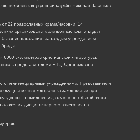
раю полковник внутренней службы Николай Васильев
ют 22 православных храма/часовни, 14
ждениях организованы молитвенные комнаты для
отбывания наказания. За каждым учреждением
обряды.
и 8000 экземпляров христианской литературы,
ванию с представителями РПЦ. Организована
ию с пенитенциарными учреждениями. Представители
я осуществления контроля за законностью при
сужденных, помиловании, замене неотбытой части
 наложении дисциплинарного взыскания на
му краю