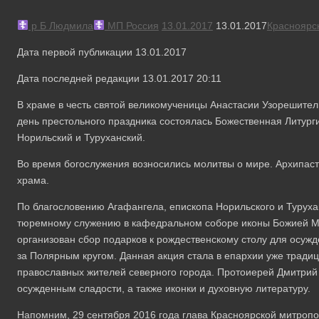
р Б Людмила
МП Россия
13.01.2017
13.01.2017
Красноярс
Дата первой публикации 13.01.2017
Дата последней редакции 13.01.2017 20:11
В храме в честь святой великомученицы Анастасии Узорешите
день престольного праздника состоялась Божественная Литурги
Норильский и Туруханский.
Во время богослужения возносились молитвы о мире. Архипас
храма.
По благословению Агафангела, епископа Норильского и Туруха
тюремному служению в кафедральном соборе иконы Божией Ма
организован сбор подарков к рождественскому столу для осу
за Полярным кругом. Данная акция стала в епархии уже традиц
православных жителей северного города. Протоиерей Дмитрий
осужденным сладости, а также иконки и духовную литературу.
Напомним, 29 сентября 2016 года глава Красноярской митроп