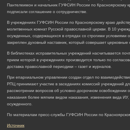
Пантелеимон и начальник ГУФСИН России по Красноярскому к
подписали соглашение о сотрудничестве.
В учреждениях ГУФСИН России по Красноярскому краю действу
молитвенных комнат Русской православной церкви. В 10 учре
осужденных, содержащихся в отрядах со строгими условиями 
закреплен духовный наставник, который совершает церковные 
В библиотеках исправительных учреждений насчитывается почт
прием которой в учреждениях производится только по согласо
доставка православной периодики – газет и журналов.
При епархиальном управлении создан отдел по взаимодейств
РПЦ принимают участие в заседаниях комиссий учреждений дл
рассмотрении вопросов об условно-досрочном освобождении о
наказания более мягким видом наказания, изменения вида ИУ,
осужденного.
По материалам пресс-службы ГУФСИН России по Красноярско
Источник