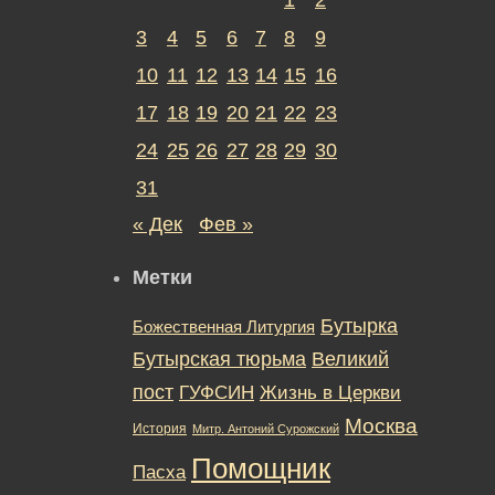
3
4
5
6
7
8
9
10
11
12
13
14
15
16
17
18
19
20
21
22
23
24
25
26
27
28
29
30
31
« Дек
Фев »
Метки
Бутырка
Божественная Литургия
Бутырская тюрьма
Великий
пост
ГУФСИН
Жизнь в Церкви
Москва
История
Митр. Антоний Сурожский
Помощник
Пасха