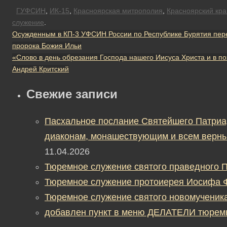
ГУФСИН
,
ИК-15
,
Красноярская митрополия
,
Красноярский кра
служение
.
Осужденным в КП-3 УФСИН России по Республике Бурятия пер
пророка Божия Ильи
«Слово в день обрезания Господа нашего Иисуса Христа и в п
Андрей Критский
Свежие записи
Пасхальное послание Святейшего Патриа
диаконам, монашествующим и всем верны
11.04.2026
Тюремное служение святого праведного П
Тюремное служение протоиерея Иосифа 
Тюремное служение святого новомученик
добавлен пункт в меню ДЕЛАТЕЛИ тюрем