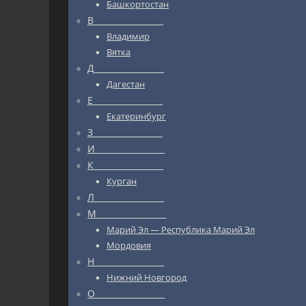
Башкортостан
В_________________
Владимир
Вятка
Д_________________
Дагестан
Е_________________
Екатеринбург
З_________________
И_________________
К_________________
Курган
Л_________________
М_________________
Марий Эл — Республика Марий Эл
Мордовия
Н_________________
Нижний Новгород
О_________________