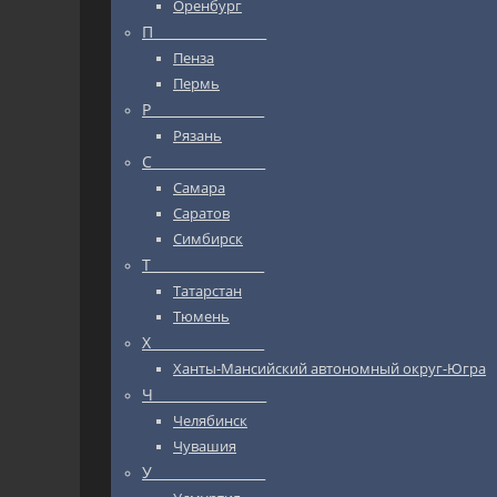
Оренбург
П_________________
Пенза
Пермь
Р_________________
Рязань
С_________________
Самара
Саратов
Симбирск
Т_________________
Татарстан
Тюмень
Х_________________
Ханты-Мансийский автономный округ-Югра
Ч_________________
Челябинск
Чувашия
У_________________