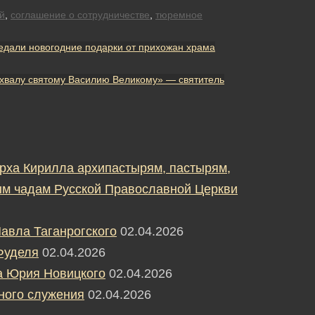
й
,
соглашение о сотрудничестве
,
тюремное
едали новогодние подарки от прихожан храма
охвалу святому Василию Великому» — святитель
рха Кирилла архипастырям, пастырям,
м чадам Русской Православной Церкви
авла Таганрогского
02.04.2026
Фуделя
02.04.2026
а Юрия Новицкого
02.04.2026
ного служения
02.04.2026