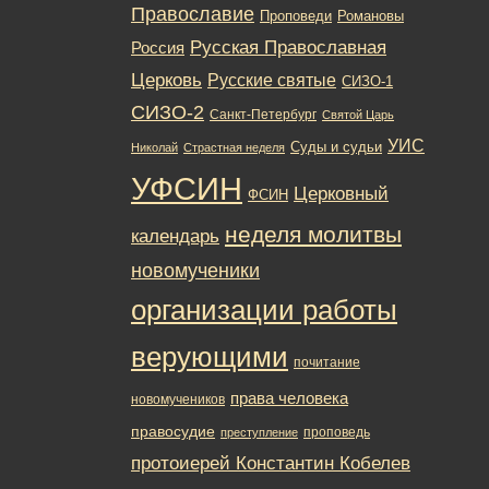
Православие
Романовы
Проповеди
Русская Православная
Россия
Церковь
Русские святые
СИЗО-1
СИЗО-2
Санкт-Петербург
Святой Царь
УИС
Суды и судьи
Николай
Страстная неделя
УФСИН
Церковный
ФСИН
неделя молитвы
календарь
новомученики
организации работы
верующими
почитание
права человека
новомучеников
правосудие
проповедь
преступление
протоиерей Константин Кобелев