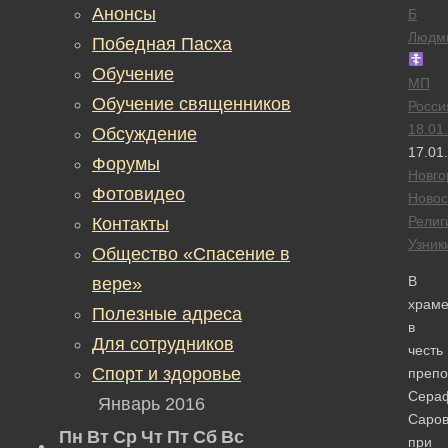
Анонсы
Б
Людм
Победная Пасха
Обучение
МП
Обучение священников
Росси
18.01
Обсуждение
17.01
Форумы
Новго
Фотовидео
Новос
Религ
Контакты
Узник
Общество «Спасение в
В
вере»
храм
Полезные адреса
в
Для сотрудников
честь
Спорт и здоровье
препо
Сера
Январь 2016
Саров
Пн
Вт
Ср
Чт
Пт
Сб
Вс
при