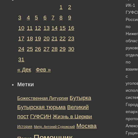
ИК-1
1
2
ГУФС
3
4
5
6
7
8
9
Росси
по
10
11
12
13
14
15
16
Нижег
17
18
19
20
21
22
23
облас
руков
24
25
26
27
28
29
30
отдел
31
по
« Дек
Фев »
взаим
с
уголо
Метки
испол
Бутырка
систе
Божественная Литургия
Город
Бутырская тюрьма
Великий
епарх
пост
ГУФСИН
Жизнь в Церкви
прото
Москва
Алекс
История
Митр. Антоний Сурожский
Гущи
Помощник