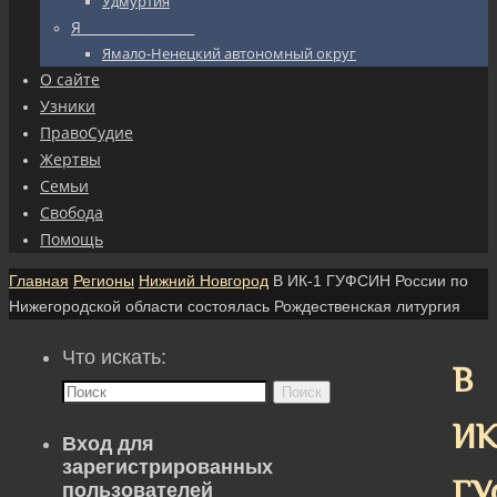
Удмуртия
Я_________________
Ямало-Ненецкий автономный округ
О сайте
Узники
ПравоСудие
Жертвы
Семьи
Свобода
Помощь
Главная
Регионы
Нижний Новгород
В ИК-1 ГУФСИН России по
Нижегородской области состоялась Рождественская литургия
Что искать:
В
Поиск
ИК
Вход для
зарегистрированных
ГУ
пользователей