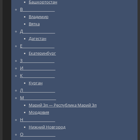
Башкортостан
В_________________
Владимир
Вятка
Д_________________
Дагестан
Е_________________
Екатеринбург
З_________________
И_________________
К_________________
Курган
Л_________________
М_________________
Марий Эл — Республика Марий Эл
Мордовия
Н_________________
Нижний Новгород
О_________________