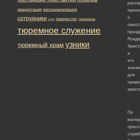
расск
ресоциализация
реадаптация
прих
о
сотрудники
творчество
суд
терроризм
смыс
тюремное служение
празд
Рожде
узники
тюремный храм
Христ
и
его
значе
для
право
христ
По
мате
пресс
служ