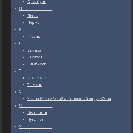
Оренбург
П_________________
Пенза
Пермь
Р_________________
Рязань
С_________________
Самара
Саратов
Симбирск
Т_________________
Татарстан
Тюмень
Х_________________
Ханты-Мансийский автономный округ-Югра
Ч_________________
Челябинск
Чувашия
У_________________