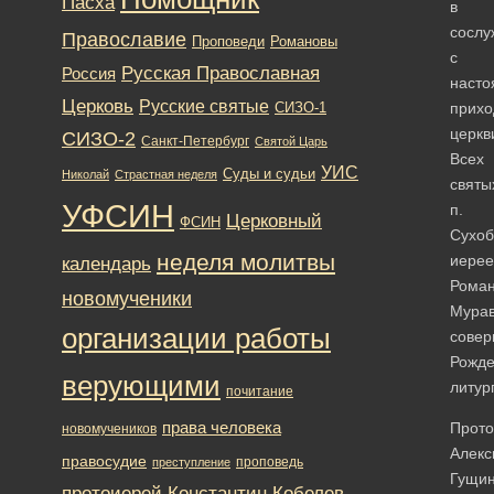
Пасха
в
сослу
Православие
Романовы
Проповеди
с
Русская Православная
Россия
насто
Церковь
Русские святые
прихо
СИЗО-1
церкв
СИЗО-2
Санкт-Петербург
Святой Царь
Всех
УИС
Суды и судьи
Николай
Страстная неделя
святы
УФСИН
п.
Церковный
ФСИН
Сухоб
неделя молитвы
иере
календарь
Рома
новомученики
Мура
организации работы
сове
Рожде
верующими
литур
почитание
права человека
Прото
новомучеников
Алекс
правосудие
проповедь
преступление
Гущи
протоиерей Константин Кобелев