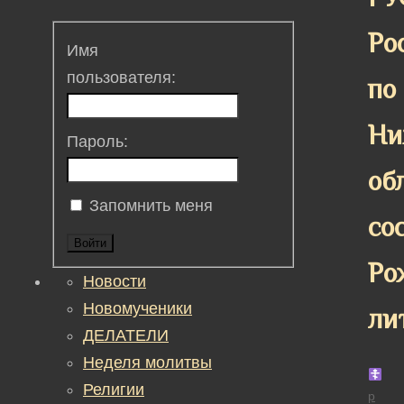
Ро
Имя
пользователя:
по
Ни
Пароль:
об
Запомнить меня
со
Войти
Ро
Новости
Новомученики
ли
ДЕЛАТЕЛИ
Неделя молитвы
Религии
р