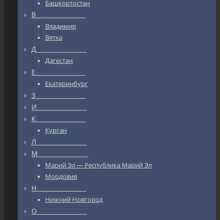
Башкортостан
В_________________
Владимир
Вятка
Д_________________
Дагестан
Е_________________
Екатеринбург
З_________________
И_________________
К_________________
Курган
Л_________________
М_________________
Марий Эл — Республика Марий Эл
Мордовия
Н_________________
Нижний Новгород
О_________________