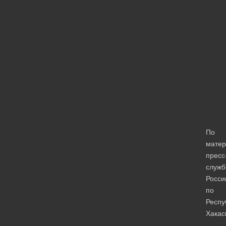
По
мате
пресс
служ
Росси
по
Респу
Хакас