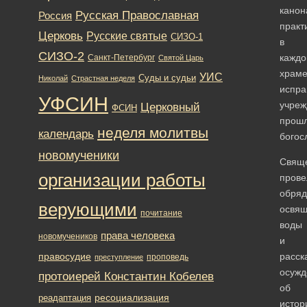
канон
Русская Православная
Россия
практ
Церковь
Русские святые
СИЗО-1
в
СИЗО-2
кажд
Санкт-Петербург
Святой Царь
храм
УИС
Суды и судьи
Николай
Страстная неделя
испра
УФСИН
учреж
Церковный
ФСИН
прош
неделя молитвы
календарь
богос
новомученики
Свящ
организации работы
прове
обря
верующими
освя
почитание
воды
права человека
новомучеников
и
правосудие
расск
проповедь
преступление
осуж
протоиерей Константин Кобелев
об
ресоциализация
реадаптация
истор