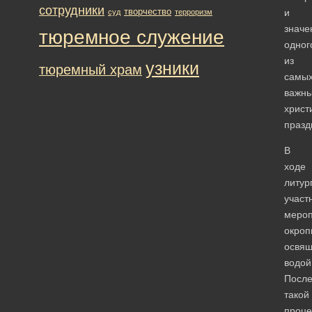
сотрудники
творчество
и
суд
терроризм
значе
тюремное служение
одног
из
узники
тюремный храм
самы
важн
христ
празд
В
ходе
литур
участ
мероп
окроп
освя
водой
Посл
такой
проце