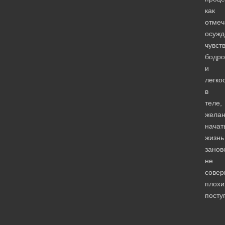
как
отмеч
осужд
чувст
бодро
и
легко
в
теле,
жела
начат
жизнь
занов
не
сове
плохи
посту