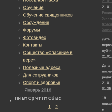
21.01
21.01
Обучение
Религ
Обучение священников
Узник
Обсуждение
Фотов
Форумы
Хакас
Фотовидео
Дата
Контакты
перво
публи
Общество «Спасение в
21.01
вере»
Дата
Полезные адреса
после
Для сотрудников
редак
Спорт и здоровье
21.01
01:35
Январь 2016
Пн
Вт
Ср
Чт
Пт
Сб
Вс
19
январ
1
2
в