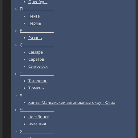
Оренбург
П_________________
Пенза
Пермь
Р_________________
Рязань
С_________________
Самара
Саратов
Симбирск
Т_________________
Татарстан
Тюмень
Х_________________
Ханты-Мансийский автономный округ-Югра
Ч_________________
Челябинск
Чувашия
У_________________