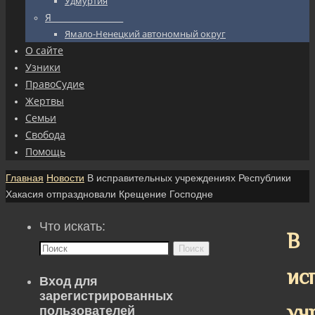
Удмуртия
Я_________________
Ямало-Ненецкий автономный округ
О сайте
Узники
ПравоСудие
Жертвы
Семьи
Свобода
Помощь
Главная
Новости
В исправительных учреждениях Республики
Хакасия отпраздновали Крещение Господне
Что искать:
В
Поиск
ис
Вход для
зарегистрированных
уч
пользователей