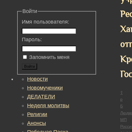
Войти
Ре
Имя пользователя:
Ха
Пароль:
от
Кр
Запомнить меня
Войти
Го
Новости
Новомученики
☦
ДЕЛАТЕЛИ
р
Неделя молитвы
Б
Людм
Религии
МП
Анонсы
Росси
Победная Пасха