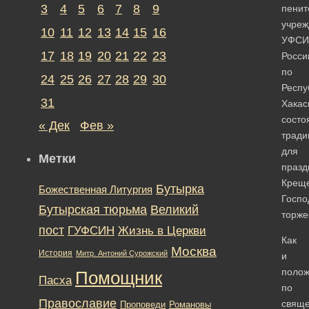
3
4
5
6
7
8
9
пенит
учреж
10
11
12
13
14
15
16
УФСИ
17
18
19
20
21
22
23
Росси
по
24
25
26
27
28
29
30
Респу
31
Хакас
состо
« Дек
Фев »
тради
для
Метки
празд
Крещ
Бутырка
Божественная Литургия
Госпо
Бутырская тюрьма
Великий
торже
пост
ГУФСИН
Жизнь в Церкви
Как
Москва
История
Митр. Антоний Сурожский
и
поло
Помощник
Пасха
по
Православие
свящ
Романовы
Проповеди