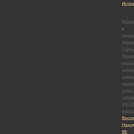
Источ
Жизн
в
Церкв
Крещ
Госпо
Право
ресоц
тюре
служе
тюре
храм
,
узник
УФСИ
Хакас
Воспи
Наход
ВК