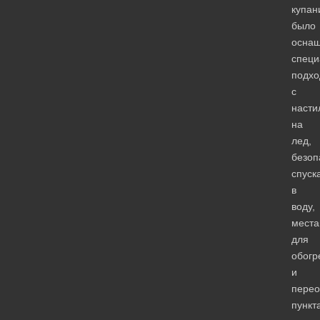
купан
было
осна
спец
подх
с
насти
на
лед,
безо
спуск
в
воду,
мест
для
обогр
и
перео
пункт