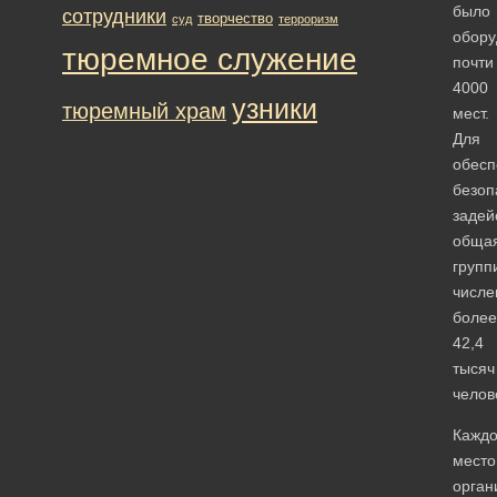
было
сотрудники
творчество
суд
терроризм
обору
тюремное служение
почти
4000
узники
тюремный храм
мест.
Для
обесп
безоп
задей
обща
групп
числе
более
42,4
тысяч
челов
Кажд
место
орган