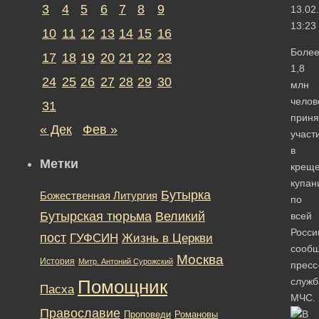
3
4
5
6
7
8
9
13.02
13:23
10
11
12
13
14
15
16
Боле
17
18
19
20
21
22
23
1,8
24
25
26
27
28
29
30
млн
челов
31
приня
« Дек
Фев »
участ
в
Метки
креще
купан
Бутырка
Божественная Литургия
по
Бутырская тюрьма
Великий
всей
Росси
пост
ГУФСИН
Жизнь в Церкви
сооб
Москва
История
Митр. Антоний Сурожский
пресс
служб
Помощник
Пасха
МЧС.
Православие
Романовы
Проповеди