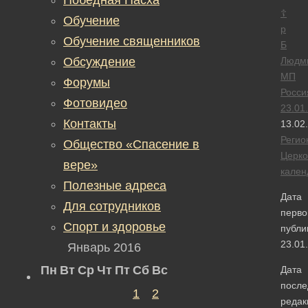
☦
Обучение
р
Обучение священников
Б
Обсуждение
Людм
МП
Форумы
Росси
Фотовидео
23.01
Контакты
13.02
Регио
Общество «Спасение в
Церк
вере»
кален
Полезные адреса
Дата
Для сотрудников
перво
Спорт и здоровье
публи
23.01
Январь 2016
Пн
Вт
Ср
Чт
Пт
Сб
Вс
Дата
после
1
2
редак