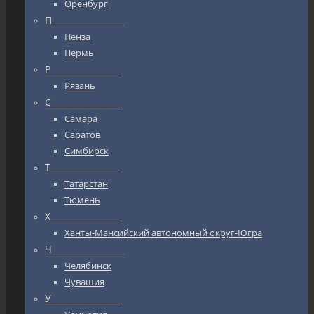
Оренбург
П_________________
Пенза
Пермь
Р_________________
Рязань
С_________________
Самара
Саратов
Симбирск
Т_________________
Татарстан
Тюмень
Х_________________
Ханты-Мансийский автономный округ-Югра
Ч_________________
Челябинск
Чувашия
У_________________