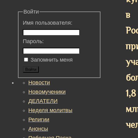
Войти
в
Имя пользователя:
Ро
Пароль:
пр
уч
Запомнить меня
Войти
бо
Новости
1,8
Новомученики
ДЕЛАТЕЛИ
мл
Неделя молитвы
Религии
че
Анонсы
Победная Пасха