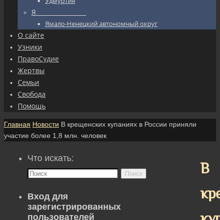
Удмуртия
Я_________________
Ямало-Ненецкий автономный округ
О сайте
Узники
ПравоСудие
Жертвы
Семьи
Свобода
Помощь
Главная
Новости
В крещенских купаниях в России приняли
участие более 1,8 млн. человек
Что искать:
В
Поиск
кр
Вход для
зарегистрированных
ку
пользователей