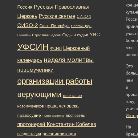
Русская Православная
Россия
Церковь
Русские святые
СИЗО-1
СИЗО-2
Санкт-Петербург
Святой Царь
УИС
Суды и судьи
Николай
Страстная неделя
УФСИН
Церковный
ФСИН
неделя молитвы
календарь
Это
новомученики
больш
организации работы
чем
в
верующими
прош
почитание
году,
права человека
новомучеников
уточн
правосудие
Инте
проповедь
преступление
протоиерей Константин Кобелев
На
ресоциализация
реадаптация
Крещ