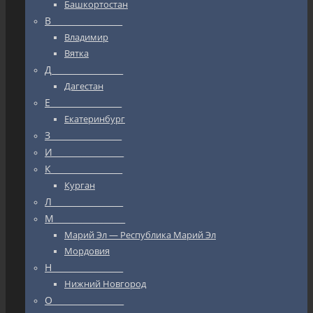
Башкортостан
В_________________
Владимир
Вятка
Д_________________
Дагестан
Е_________________
Екатеринбург
З_________________
И_________________
К_________________
Курган
Л_________________
М_________________
Марий Эл — Республика Марий Эл
Мордовия
Н_________________
Нижний Новгород
О_________________